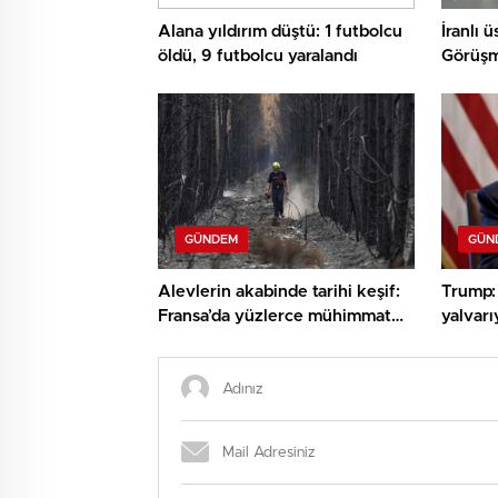
Alana yıldırım düştü: 1 futbolcu
İranlı ü
öldü, 9 futbolcu yaralandı
Görüşme
GÜNDEM
GÜN
Alevlerin akabinde tarihi keşif:
Trump: 
Fransa’da yüzlerce mühimmat
yalvarı
bulundu