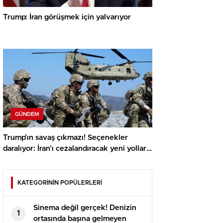
Trump: İran görüşmek için yalvarıyor
GÜNDEM
Trump’ın savaş çıkmazı! Seçenekler
daralıyor: İran’ı cezalandıracak yeni yollar
bulun
KATEGORİNİN POPÜLERLERİ
Sinema değil gerçek! Denizin
1
ortasında başına gelmeyen