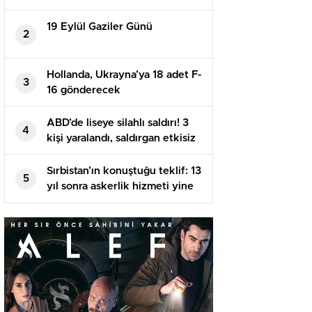
kalmadı: Teknesinden düştü,
akıntıya kapıldı, köpekbalıkları
19 Eylül Gaziler Günü
2
yanına geldi…
Hollanda, Ukrayna’ya 18 adet F-
3
16 gönderecek
ABD’de liseye silahlı saldırı! 3
4
kişi yaralandı, saldırgan etkisiz
hale getirildi
Sırbistan’ın konuştuğu teklif: 13
5
yıl sonra askerlik hizmeti yine
zarurî olabilir