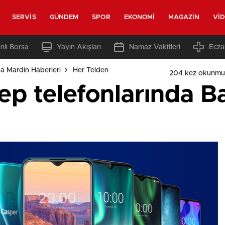
SERVIS
GÜNDEM
SPOR
EKONOMI
MAGAZIN
VI
nlı Borsa
Yayın Akışları
Namaz Vakitleri
Ecza
a Mardin Haberleri
Her Telden
204 kez okunmu
ep telefonlarında B