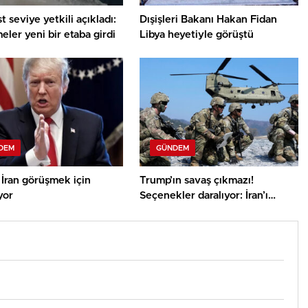
st seviye yetkili açıkladı:
Dışişleri Bakanı Hakan Fidan
ler yeni bir etaba girdi
Libya heyetiyle görüştü
DEM
GÜNDEM
İran görüşmek için
Trump’ın savaş çıkmazı!
yor
Seçenekler daralıyor: İran’ı
cezalandıracak yeni yollar bulun