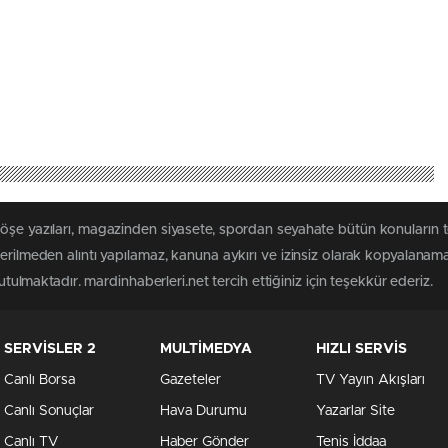
öşe yazıları, magazinden siyasete, spordan seyahate bütün konuların 
terilmeden alıntı yapılamaz, kanuna aykırı ve izinsiz olarak kopyalanam
tutulmaktadır. mardinhaberleri.net tercih ettiğiniz için teşekkür ederiz.
SERVİSLER 2
MULTİMEDYA
HIZLI SERVİS
Canlı Borsa
Gazeteler
TV Yayın Akışları
Canlı Sonuçlar
Hava Durumu
Yazarlar Site
Canlı TV
Haber Gönder
Tenis İddaa