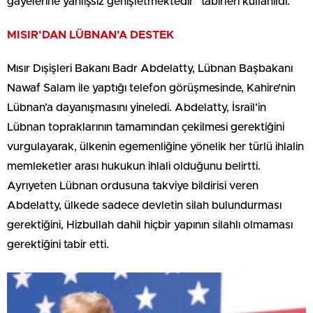
gayelerine yanlışsız genişletmektedir” tabirleri kullanıldı.
MISIR’DAN LÜBNAN’A DESTEK
Mısır Dışişleri Bakanı Badr Abdelatty, Lübnan Başbakanı
Nawaf Salam ile yaptığı telefon görüşmesinde, Kahire’nin
Lübnan’a dayanışmasını yineledi. Abdelatty, İsrail’in
Lübnan topraklarının tamamından çekilmesi gerektiğini
vurgulayarak, ülkenin egemenliğine yönelik her türlü ihlalin
memleketler arası hukukun ihlali olduğunu belirtti.
Ayrıyeten Lübnan ordusuna takviye bildirisi veren
Abdelatty, ülkede sadece devletin silah bulundurması
gerektiğini, Hizbullah dahil hiçbir yapının silahlı olmaması
gerektiğini tabir etti.