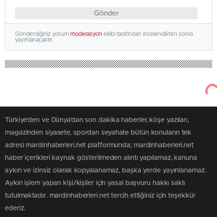
Gönder
Gönderdiğiniz yorum
moderasyon
ekibi tarafından incelendikten sonra
yayınlanacaktır.
Türkiye'den ve Dünya’dan son dakika haberler, köşe yazıları,
magazinden siyasete, spordan seyahate bütün konuların tek
adresi mardinhaberleri.net platformunda; mardinhaberleri.net
haber içerikleri kaynak gösterilmeden alıntı yapılamaz, kanuna
aykırı ve izinsiz olarak kopyalanamaz, başka yerde yayınlanamaz.
Aykırı işlem yapan kişi/kişiler için yasal başvuru hakkı saklı
tutulmaktadır. mardinhaberleri.net tercih ettiğiniz için teşekkür
ederiz.