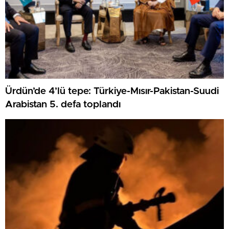
Ürdün’de 4’lü tepe: Türkiye-Mısır-Pakistan-Suudi
Arabistan 5. defa toplandı