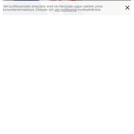
Veri politikasındaki amaçlarla sınırlı ve mevzuata uygun şekilde çerez
konumlandırmaktayız. Detaylar için
veri politikamızı
inceleyebilirsiniz.
Bakan Fidan: Dikkatimiz Filistin sıkıntısından
ayrılmadı
Ürdün’de 4’lü tepe: Türkiye-Mısır-Pakistan-Suudi
Arabistan 5. defa toplandı