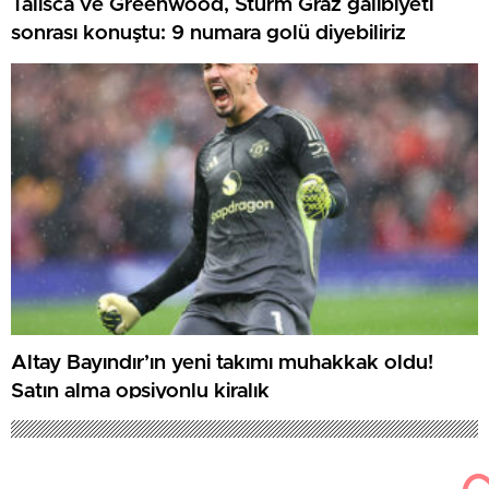
Talisca ve Greenwood, Sturm Graz galibiyeti
sonrası konuştu: 9 numara golü diyebiliriz
Altay Bayındır’ın yeni takımı muhakkak oldu!
Satın alma opsiyonlu kiralık