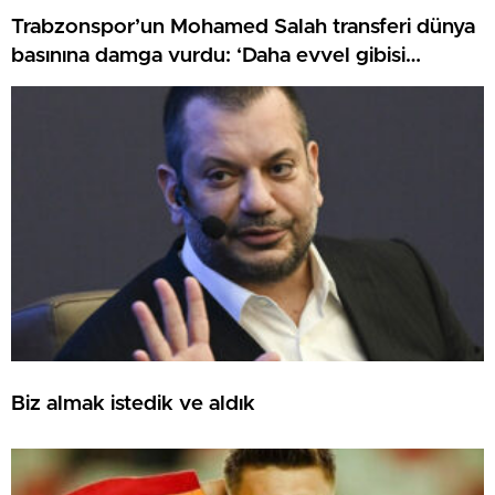
Trabzonspor’un Mohamed Salah transferi dünya
basınına damga vurdu: ‘Daha evvel gibisi
görülmemiş bir karşılama!’
Biz almak istedik ve aldık