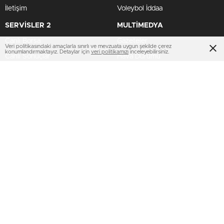
İletişim
Voleybol İddaa
SERVİSLER 2
MULTİMEDYA
Canlı Borsa
Gazeteler
Veri politikasındaki amaçlarla sınırlı ve mevzuata uygun şekilde çerez
konumlandırmaktayız. Detaylar için
veri politikamızı
inceleyebilirsiniz.
Canlı Sonuçlar
Hava Durumu
Canlı TV
Haber Gönder
Futbol Canlı Sonuçlar
Namaz Vakitleri
TV Yayın Akışları
HIZLI SERVİS
TV Yayın Akışları
Yazarlar Site
Tenis İddaa
Basketbol Canlı
AMP