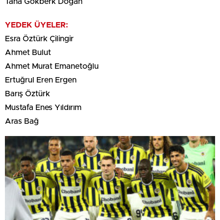
Taha Gökberk Doğan
YEDEK ÜYELER:
Esra Öztürk Çilingir
Ahmet Bulut
Ahmet Murat Emanetoğlu
Ertuğrul Eren Ergen
Barış Öztürk
Mustafa Enes Yıldırım
Aras Bağ