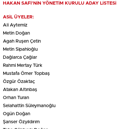
HAKAN SAFi’NiN YÖNETiM KURULU ADAY LiSTESi
ASiL ÜYELER:
Ali Aytemiz
Metin Doğan
Agah Ruşen Çetin
Metin Sipahioğlu
Dağlarca Çağlar
Rahmi Mertay Türk
Mustafa Ömer Topbaş
Özgür Özaktaç
Atakan Altınbaş
Orhan Turan
Selahattin Süleymanoğlu
Ogün Doğan
Şanser Özyıldırım