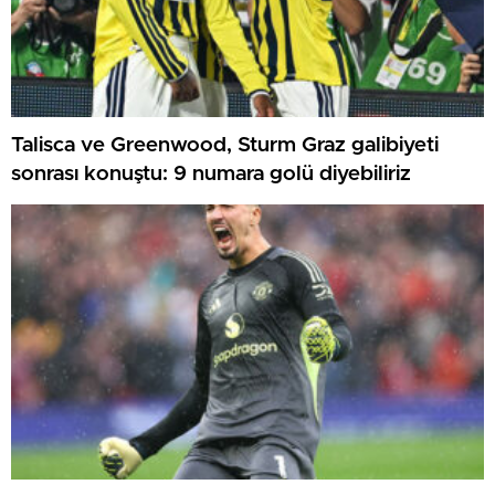
Talisca ve Greenwood, Sturm Graz galibiyeti
sonrası konuştu: 9 numara golü diyebiliriz