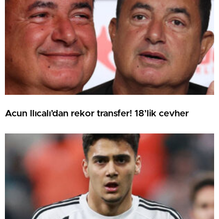
Acun Ilıcalı’dan rekor transfer! 18’lik cevher