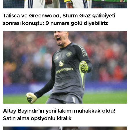
Talisca ve Greenwood, Sturm Graz galibiyeti
sonrası konuştu: 9 numara golü diyebiliriz
Altay Bayındır’ın yeni takımı muhakkak oldu!
Satın alma opsiyonlu kiralık