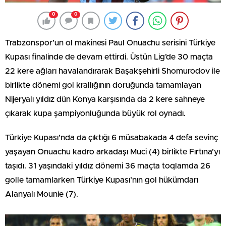
0
0
Trabzonspor’un ol makinesi Paul Onuachu serisini Türkiye
Kupası finalinde de devam ettirdi. Üstün Lig’de 30 maçta
22 kere ağları havalandırarak Başakşehirli Shomurodov ile
birlikte dönemi gol krallığının doruğunda tamamlayan
Nijeryalı yıldız dün Konya karşısında da 2 kere sahneye
çıkarak kupa şampiyonluğunda büyük rol oynadı.
Türkiye Kupası’nda da çıktığı 6 müsabakada 4 defa sevinç
yaşayan Onuachu kadro arkadaşı Muci (4) birlikte Fırtına’yı
taşıdı. 31 yaşındaki yıldız dönemi 36 maçta toqlamda 26
golle tamamlarken Türkiye Kupası’nın gol hükümdarı
Alanyalı Mounie (7).