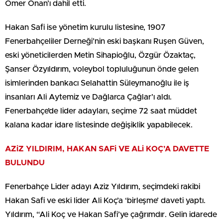
Ömer Onan’ı dahil etti.
Hakan Safi ise yönetim kurulu listesine, 1907
Fenerbahçeliler Derneği’nin eski başkanı Ruşen Güven,
eski yöneticilerden Metin Sihapioğlu, Özgür Özaktaç,
Şanser Özyıldırım, voleybol topluluğunun önde gelen
isimlerinden bankacı Selahattin Süleymanoğlu ile iş
insanları Ali Aytemiz ve Dağlarca Çağlar’ı aldı.
Fenerbahçe’de lider adayları, seçime 72 saat müddet
kalana kadar idare listesinde değişiklik yapabilecek.
AZiZ YILDIRIM, HAKAN SAFi VE ALi KOÇ’A DAVETTE
BULUNDU
Fenerbahçe Lider adayı Aziz Yıldırım, seçimdeki rakibi
Hakan Safi ve eski lider Ali Koç’a ‘birleşme’ daveti yaptı.
Yıldırım, “Ali Koç ve Hakan Safi’ye çağrımdır. Gelin idarede