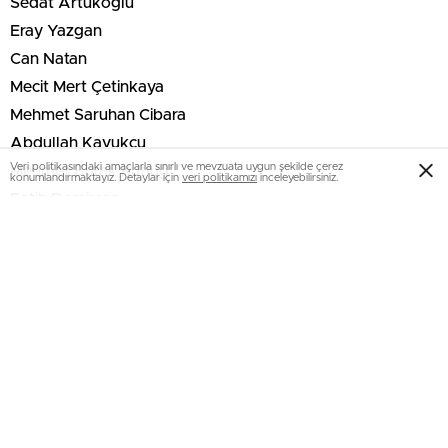
Sedat Artukoğlu
Eray Yazgan
Can Natan
Mecit Mert Çetinkaya
Mehmet Saruhan Cibara
Abdullah Kavukcu
Veri politikasındaki amaçlarla sınırlı ve mevzuata uygun şekilde çerez
Mehmet Burak Kutluğ
konumlandırmaktayız. Detaylar için
veri politikamızı
inceleyebilirsiniz.
Fatih Demircan
Özen Kuzu
YÖNETiM YEDEK:
Bora İsmail Bahçetepe
Ozan Bingöl Yurtsever
Emir Aral
Tanur Lara Yılmaz
Ömer Sarıgül