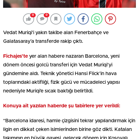
0
0
Vedat Muriqi’i yakın takibe alan Fenerbahçe ve
Galatasaray’a transferde rakip çıktı.
Fichajes’te
yer alan habere nazaran Barcelona, yeni
dönem öncesi golcü transferi için Vedat Muriqi’yi
gündemine aldı. Teknik yönetici Hansi Flick’in hava
toplarındaki aktifliği, fizik gücü ve mücadeleci yapısı
nedeniyle Muriqi’e sıcak baktığı belirtildi.
Konuya ait yazılan haberde şu tabirlere yer verildi:
“Barcelona idaresi, hamle çizgisini tekrar yapılandırmak için
ligin en dikkat çeken isimlerinden birine göz dikti. Katalan
takımının en büyük gayesi, gelecek dönem için Kosovalı