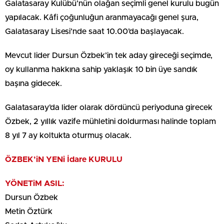
Galatasaray Kulübü’nün olağan seçimli genel kurulu bugün
yapılacak. Kâfi çoğunluğun aranmayacağı genel şura,
Galatasaray Lisesi’nde saat 10.00’da başlayacak.
Mevcut lider Dursun Özbek’in tek aday gireceği seçimde,
oy kullanma hakkına sahip yaklaşık 10 bin üye sandık
başına gidecek.
Galatasaray’da lider olarak dördüncü periyoduna girecek
Özbek, 2 yıllık vazife mühletini doldurması halinde toplam
8 yıl 7 ay koltukta oturmuş olacak.
ÖZBEK’iN YENi İdare KURULU
YÖNETiM ASIL:
Dursun Özbek
Metin Öztürk