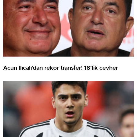
Acun Ilıcalı’dan rekor transfer! 18’lik cevher