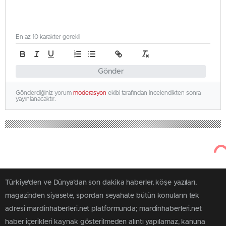
En az 10 karakter gerekli
Gönder
Gönderdiğiniz yorum
moderasyon
ekibi tarafından incelendikten sonra
yayınlanacaktır.
Türkiye'den ve Dünya’dan son dakika haberler, köşe yazıları,
magazinden siyasete, spordan seyahate bütün konuların tek
adresi mardinhaberleri.net platformunda; mardinhaberleri.net
haber içerikleri kaynak gösterilmeden alıntı yapılamaz, kanuna