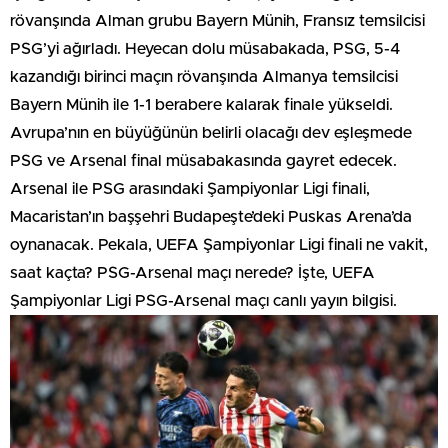
rövanşında Alman grubu Bayern Münih, Fransız temsilcisi
PSG’yi ağırladı. Heyecan dolu müsabakada, PSG, 5-4
kazandığı birinci maçın rövanşında Almanya temsilcisi
Bayern Münih ile 1-1 berabere kalarak finale yükseldi.
Avrupa’nın en büyüğünün belirli olacağı dev eşleşmede
PSG ve Arsenal final müsabakasında gayret edecek.
Arsenal ile PSG arasındaki Şampiyonlar Ligi finali,
Macaristan’ın başşehri Budapeşte’deki Puskas Arena’da
oynanacak. Pekala, UEFA Şampiyonlar Ligi finali ne vakit,
saat kaçta? PSG-Arsenal maçı nerede? İşte, UEFA
Şampiyonlar Ligi PSG-Arsenal maçı canlı yayın bilgisi.