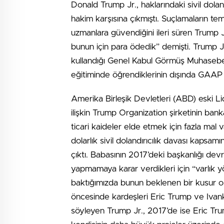
Donald Trump Jr., haklarındaki sivil dola
hakim karşısına çıkmıştı. Suçlamaların tem
uzmanlara güvendiğini ileri süren Trump J
bunun için para ödedik” demişti. Trump Jr
kullandığı Genel Kabul Görmüş Muhasebe
eğitiminde öğrendiklerinin dışında GAAP k
Amerika Birleşik Devletleri (ABD) eski L
ilişkin Trump Organization şirketinin bank
ticari kaideler elde etmek için fazla mal 
dolarlık sivil dolandırıcılık davası kap
çıktı. Babasının 2017’deki başkanlığı dev
yapmamaya karar verdikleri için “varlık y
baktığımızda bunun beklenen bir kusur ol
öncesinde kardeşleri Eric Trump ve Ivanka
söyleyen Trump Jr., 2017’de ise Eric Trum