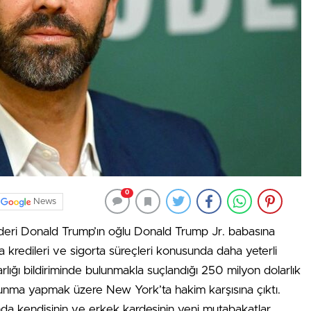
0
News
ideri Donald Trump’ın oğlu Donald Trump Jr. babasına
a kredileri ve sigorta süreçleri konusunda daha yeterli
arlığı bildiriminde bulunmakla suçlandığı 250 milyon dolarlık
avunma yapmak üzere New York’ta hakim karşısına çıktı.
da kendisinin ve erkek kardeşinin yeni mutabakatlar