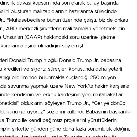
ndırıcılık davası kapsamında son olarak bu ay başında
elini oluşturan mali tablolarının hazırlanma sürecinde
r., “Muhasebecilere bunun üzerinde çalıştı, biz de onlara
., ABD merkezli şirketlerin mali tabloları yönetmek için
 Unsurları (GAAP) hakkındaki soru üzerine işletme
urallarına aşina olmadığını söylemişti.
ideri Donald Trump’ın oğlu Donald Trump Jr. babasına
a kredileri ve sigorta süreçleri konusunda daha yeterli
varlığı bildiriminde bulunmakla suçlandığı 250 milyon
samında savunma yapmak üzere New York’ta hakim karşısına
rinde kendisinin ve erkek kardeşinin yeni mutabakatlar
öneticisi” olduklarını söyleyen Trump Jr., “Geriye dönüp
duğunu görüyoruz” sözlerini kullandı. Babasının başkanlığı
 Trump ile kendi bağımsız projelerini yürüttüklerini
p’ın şirkette günden güne daha fazla sorumluluk aldığını,