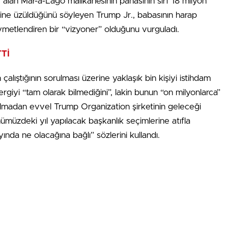
yer alan Mar-a-Lago malikanesinin pahasının sırf 18 milyon
ine üzüldüğünü söyleyen Trump Jr., babasının harap
ıymetlendiren bir “vizyoner” olduğunu vurguladı.
Tİ
çalıştığının sorulması üzerine yaklaşık bin kişiyi istihdam
vergiyi “tam olarak bilmediğini”, lakin bunun “on milyonlarca”
rılmadan evvel Trump Organization şirketinin geleceği
üzdeki yıl yapılacak başkanlık seçimlerine atıfla
ında ne olacağına bağlı” sözlerini kullandı.