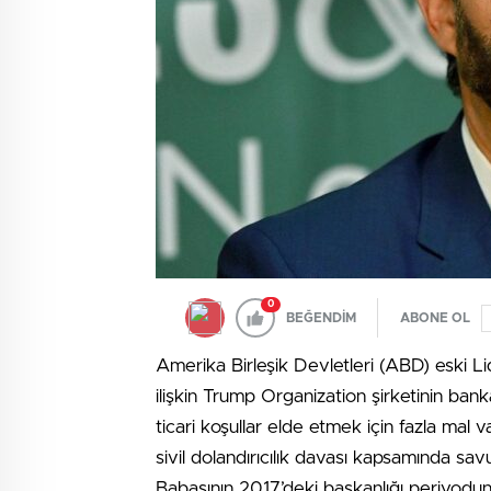
0
BEĞENDİM
ABONE OL
Amerika Birleşik Devletleri (ABD) eski L
ilişkin Trump Organization şirketinin bank
ticari koşullar elde etmek için fazla mal v
sivil dolandırıcılık davası kapsamında s
Babasının 2017’deki başkanlığı periyodun