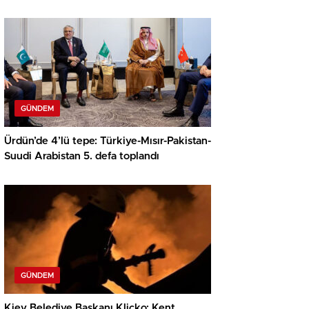
GÜNDEM
Ürdün’de 4’lü tepe: Türkiye-Mısır-Pakistan-
Suudi Arabistan 5. defa toplandı
GÜNDEM
Kiev Belediye Başkanı Kliçko: Kent