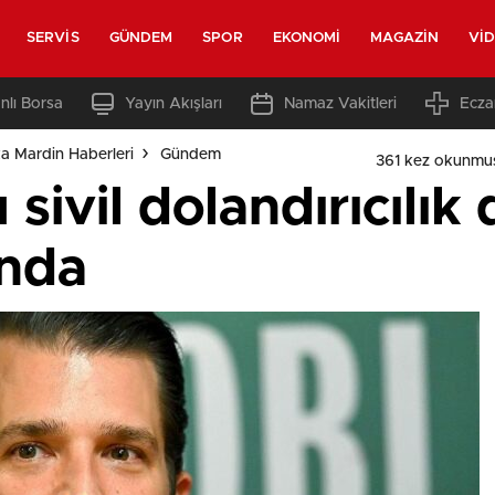
SERVIS
GÜNDEM
SPOR
EKONOMI
MAGAZIN
VI
nlı Borsa
Yayın Akışları
Namaz Vakitleri
Ecza
a Mardin Haberleri
Gündem
361 kez okunmu
 sivil dolandırıcılık
ında