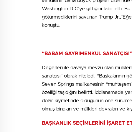
kendisinin daha büyük projeler üzerinde çal
Washington D.C’ye gittiğini tabir etti. Bu
götürmediklerini savunan Trump Jr.,”Eğe
konuştu.
“BABAM GAYRİMENKUL SANATÇISI
Değerleri ile davaya mevzu olan mülklere
sanatçısı” olarak niteledi. “Başkalarının
Seven Springs malikanesinin “muhteşem” o
özelliği taşıdığını belirtti. İddianamede 
dolar kıymetinde olduğunun öne sürülme
olmuş binaları ve mülkleri devralan ve k
BAŞKANLIK SEÇİMLERİNİ İŞARET ET