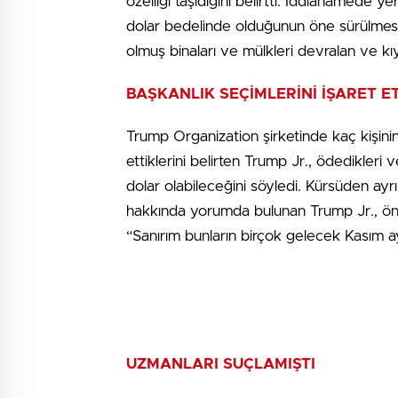
özelliği taşıdığını belirtti. İddianamede 
dolar bedelinde olduğunun öne sürülmes
olmuş binaları ve mülkleri devralan ve k
BAŞKANLIK SEÇİMLERİNİ İŞARET ET
Trump Organization şirketinde kaç kişinin 
ettiklerini belirten Trump Jr., ödedikleri 
dolar olabileceğini söyledi. Kürsüden ay
hakkında yorumda bulunan Trump Jr., önüm
“Sanırım bunların birçok gelecek Kasım ay
UZMANLARI SUÇLAMIŞTI