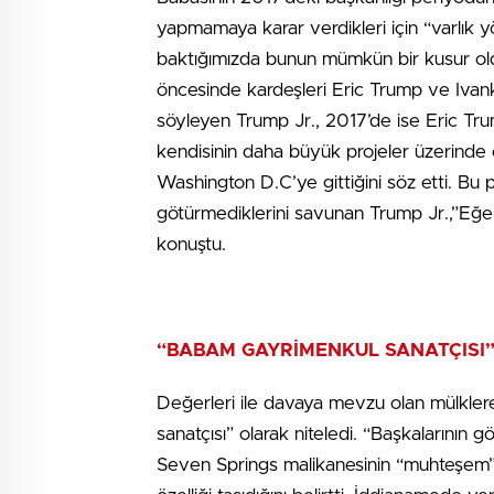
yapmamaya karar verdikleri için “varlık y
baktığımızda bunun mümkün bir kusur oldu
öncesinde kardeşleri Eric Trump ve Ivanka
söyleyen Trump Jr., 2017’de ise Eric Trum
kendisinin daha büyük projeler üzerinde çal
Washington D.C’ye gittiğini söz etti. Bu p
götürmediklerini savunan Trump Jr.,”Eğer 
konuştu.
“BABAM GAYRİMENKUL SANATÇISI
Değerleri ile davaya mevzu olan mülklere
sanatçısı” olarak niteledi. “Başkalarının
Seven Springs malikanesinin “muhteşem” o