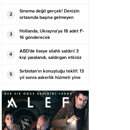
Kararda
Sinema değil gerçek! Denizin
2
ortasında başına gelmeyen
kalmadı: Teknesinden düştü,
akıntıya kapıldı, köpekbalıkları
Hollanda, Ukrayna’ya 18 adet F-
3
yanına geldi…
16 gönderecek
ABD’de liseye silahlı saldırı! 3
4
kişi yaralandı, saldırgan etkisiz
hale getirildi
Sırbistan’ın konuştuğu teklif: 13
5
yıl sonra askerlik hizmeti yine
zarurî olabilir