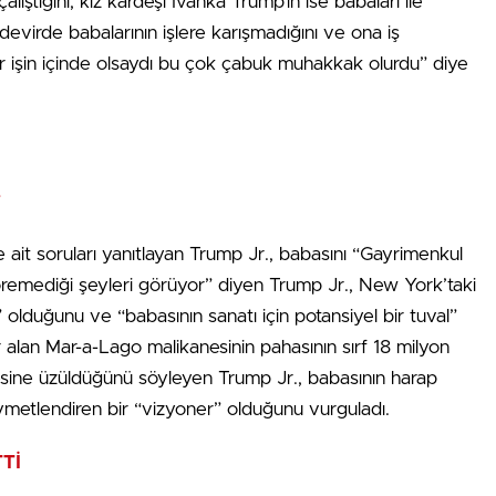
ıştığını, kız kardeşi Ivanka Trump’ın ise babaları ile
 devirde babalarının işlere karışmadığını ve ona iş
r işin içinde olsaydı bu çok çabuk muhakkak olurdu” diye
”
 ait soruları yanıtlayan Trump Jr., babasını “Gayrimenkul
 göremediği şeyleri görüyor” diyen Trump Jr., New York’taki
lduğunu ve “babasının sanatı için potansiyel bir tuval”
yer alan Mar-a-Lago malikanesinin pahasının sırf 18 milyon
sine üzüldüğünü söyleyen Trump Jr., babasının harap
ıymetlendiren bir “vizyoner” olduğunu vurguladı.
Tİ