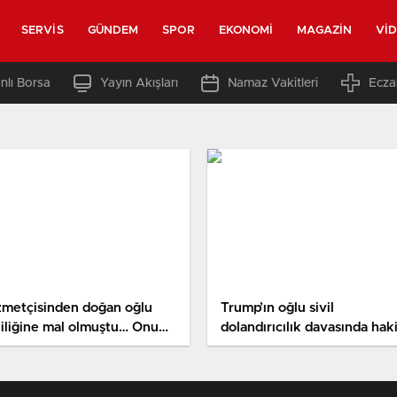
SERVIS
GÜNDEM
SPOR
EKONOMI
MAGAZIN
VI
nlı Borsa
Yayın Akışları
Namaz Vakitleri
Ecza
zmetçisinden doğan oğlu
Trump’ın oğlu sivil
liliğine mal olmuştu… Onu
dolandırıcılık davasında hak
lar sonra bağrına bastı
karşısında