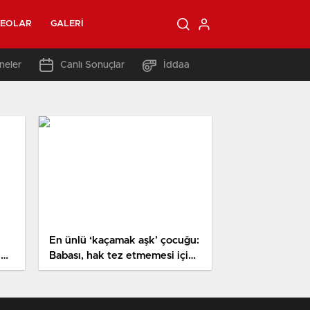
DEOLAR
GALERI
neler
Canlı Sonuçlar
İddaa
En ünlü ‘kaçamak aşk’ çocuğu:
im
Babası, hak tez etmemesi için
ona avuç dolusu para ödedi