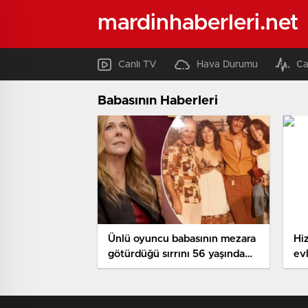
mardinhaberleri.net
Canlı TV
Hava Durumu
Ca
Babasının Haberleri
Ünlü oyuncu babasının mezara
Hi
götürdüğü sırrını 56 yaşında
ev
öğrendi… ‘Bizden gizlediği bir
yıl
ailesi daha varmış… Keşke
bunu onunla konuşabilseydim’