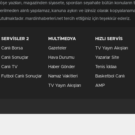
öşe yazıları, magazinden siyasete, spordan seyahate bütün konuların 
terilmeden alıntı yapılamaz, kanuna aykırı ve izinsiz olarak kopyalanam
tutulmaktadır. mardinhaberleri.net tercih ettiğiniz için teşekkür ederiz.
SERVİSLER 2
MULTİMEDYA
HIZLI SERVİS
Canlı Borsa
Gazeteler
TV Yayın Akışları
Canlı Sonuçlar
Hava Durumu
Yazarlar Site
Canlı TV
Haber Gönder
Tenis İddaa
Futbol Canlı Sonuçlar
Namaz Vakitleri
Basketbol Canlı
TV Yayın Akışları
AMP