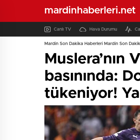
mardinhaberleri.net
Canlı TV
Hava Durumu
Ca
Mardin Son Dakika Haberleri Mardin Son Dakik
Muslera’nın V
basınında: D
tükeniyor! Y