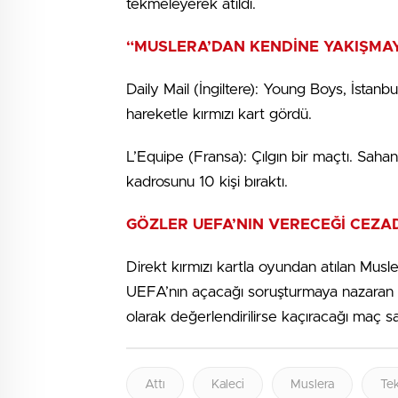
tekmeleyerek atıldı.
“MUSLERA’DAN KENDİNE YAKIŞMA
Daily Mail (İngiltere): Young Boys, İsta
hareketle kırmızı kart gördü.
L’Equipe (Fransa): Çılgın bir maçtı. Saha
kadrosunu 10 kişi bıraktı.
GÖZLER UEFA’NIN VERECEĞİ CEZA
Direkt kırmızı kartla oyundan atılan Musl
UEFA’nın açacağı soruşturmaya nazaran Urug
olarak değerlendirilirse kaçıracağı maç sayı
Attı
Kaleci
Muslera
Te