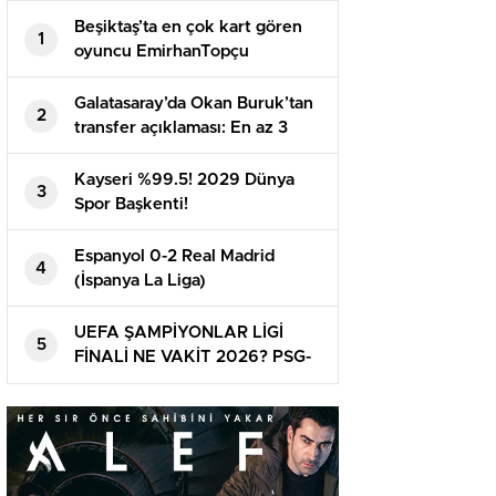
Beşiktaş’ta en çok kart gören
1
oyuncu EmirhanTopçu
Galatasaray’da Okan Buruk’tan
2
transfer açıklaması: En az 3
oyuncu daha alınacak | Mauro
Icardi, Boey, Nelsson…
Kayseri %99.5! 2029 Dünya
3
Spor Başkenti!
Espanyol 0-2 Real Madrid
4
(İspanya La Liga)
UEFA ŞAMPİYONLAR LİGİ
5
FİNALİ NE VAKİT 2026? PSG-
Arsenal maçı ne vakit ve
nerede oynanacak? Finalin ismi
belirli oldu!