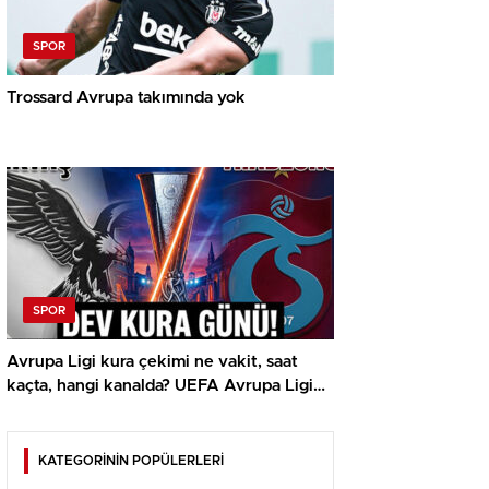
SPOR
Trossard Avrupa takımında yok
SPOR
Avrupa Ligi kura çekimi ne vakit, saat
kaçta, hangi kanalda? UEFA Avrupa Ligi
play off Beşiktaş ve Trabzonspor olası
rakipleri
KATEGORİNİN POPÜLERLERİ