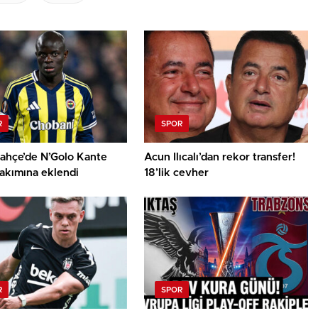
R
SPOR
ahçe’de N’Golo Kante
Acun Ilıcalı’dan rekor transfer!
akımına eklendi
18’lik cevher
R
SPOR