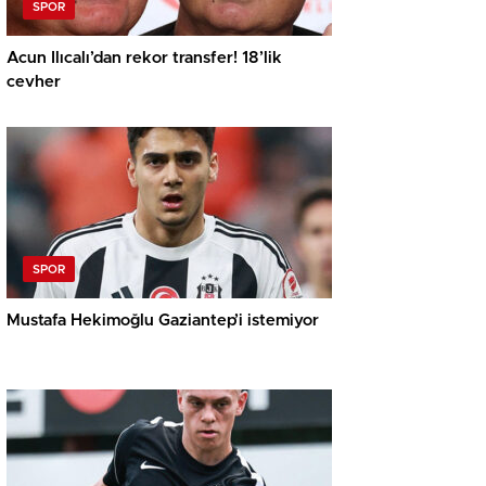
SPOR
Acun Ilıcalı’dan rekor transfer! 18’lik
cevher
SPOR
Mustafa Hekimoğlu Gaziantep’i istemiyor