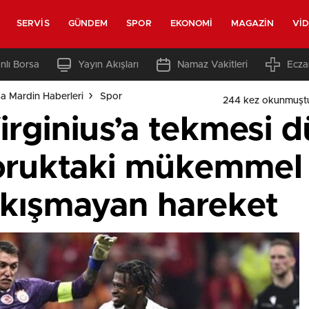
SERVIS
GÜNDEM
SPOR
EKONOMI
MAGAZIN
VI
nlı Borsa
Yayın Akışları
Namaz Vakitleri
Ecza
a Mardin Haberleri
Spor
244 kez okunmuşt
irginius’a tekmesi 
oruktaki mükemmel 
akışmayan hareket