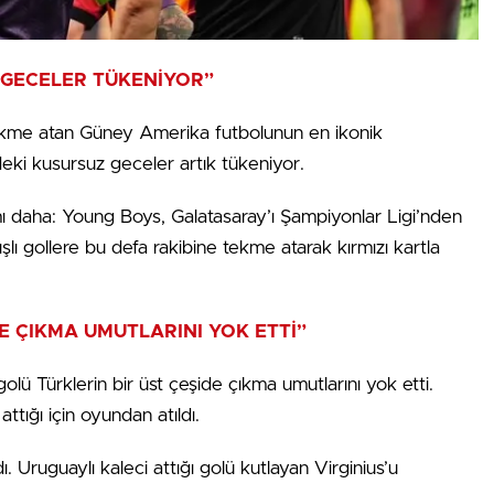
 GECELER TÜKENİYOR”
tekme atan Güney Amerika futbolunun en ikonik
deki kusursuz geceler artık tükeniyor.
ı daha: Young Boys, Galatasaray’ı Şampiyonlar Ligi’nden
ışlı gollere bu defa rakibine tekme atarak kırmızı kartla
DE ÇIKMA UMUTLARINI YOK ETTİ”
 golü Türklerin bir üst çeşide çıkma umutlarını yok etti.
tığı için oyundan atıldı.
ı. Uruguaylı kaleci attığı golü kutlayan Virginius’u