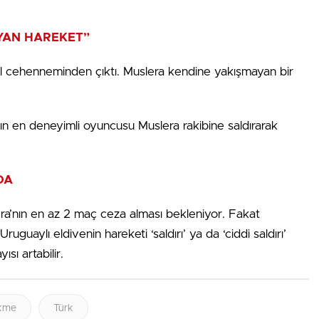
YAN HAREKET”
nbul cehenneminden çıktı. Muslera kendine yakışmayan bir
nın en deneyimli oyuncusu Muslera rakibine saldırarak
DA
era’nın en az 2 maç ceza alması bekleniyor. Fakat
uaylı eldivenin hareketi ‘saldırı’ ya da ‘ciddi saldırı’
sı artabilir.
kme
Türk