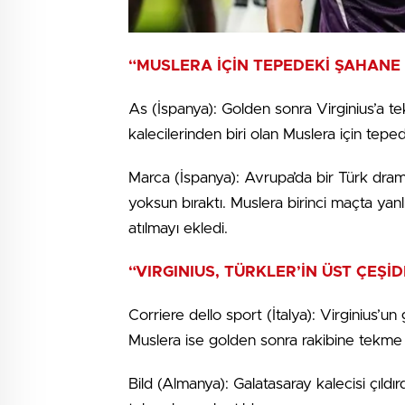
“MUSLERA İÇİN TEPEDEKİ ŞAHANE
As (İspanya): Golden sonra Virginius’a 
kalecilerinden biri olan Muslera için tepe
Marca (İspanya): Avrupa’da bir Türk dram
yoksun bıraktı. Muslera birinci maçta yanl
atılmayı ekledi.
“VIRGINIUS, TÜRKLER’İN ÜST ÇEŞİ
Corriere dello sport (İtalya): Virginius’un
Muslera ise golden sonra rakibine tekme at
Bild (Almanya): Galatasaray kalecisi çıldırd