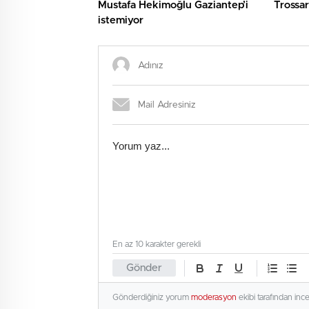
Mustafa Hekimoğlu Gaziantep’i
Trossa
istemiyor
En az 10 karakter gerekli
Gönder
Gönderdiğiniz yorum
moderasyon
ekibi tarafından inc