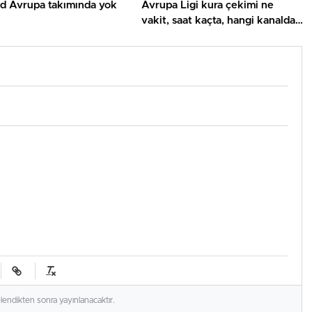
rd Avrupa takımında yok
Avrupa Ligi kura çekimi ne
vakit, saat kaçta, hangi kanalda?
UEFA Avrupa Ligi play off
Beşiktaş ve Trabzonspor olası
rakipleri
elendikten sonra yayınlanacaktır.