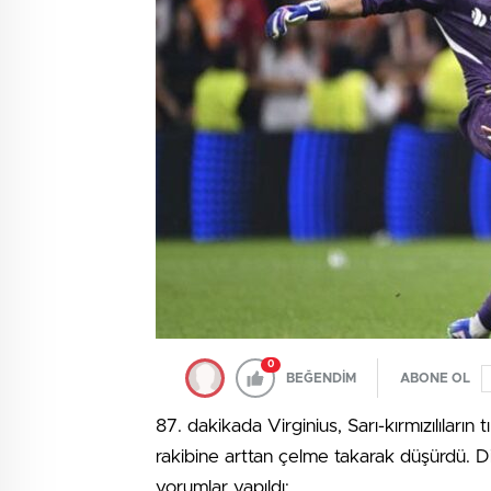
0
BEĞENDİM
ABONE OL
87. dakikada Virginius, Sarı-kırmızılıların
rakibine arttan çelme takarak düşürdü. Di
yorumlar yapıldı: