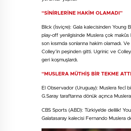
“SİNİRLERİNE HAKİM OLAMADI”
Blick (İsviçre): Gala kalecisinden Young 
play-off yenilgisinde Muslera çok makûs 
son kısımda sonlarına hakim olamadı. Ve b
Colley’in peşinden gitti. Ugrinic ve Colley
geri koşmuşlardı.
“MUSLERA MÜTHİŞ BİR TEKME ATT
El Observador (Uruguay): Muslera fecî bir
G.Saray taraftarına dönük açınca Muslera 
CBS Sports (ABD): Türkiye’de delilik! You
Galatasaray kalecisi Fernando Muslera del