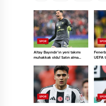
SPOR
SPO
Altay Bayındır’ın yeni takımı
Fenerb
muhakkak oldu! Satın alma
UEFA t
opsiyonlu kiralık
SPOR
SPO