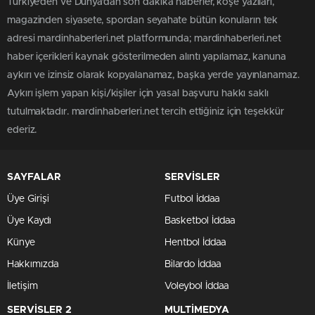
Türkiye'den ve Dünya’dan son dakika haberler, köşe yazıları,
magazinden siyasete, spordan seyahate bütün konuların tek
adresi mardinhaberleri.net platformunda; mardinhaberleri.net
haber içerikleri kaynak gösterilmeden alıntı yapılamaz, kanuna
aykırı ve izinsiz olarak kopyalanamaz, başka yerde yayınlanamaz.
Aykırı işlem yapan kişi/kişiler için yasal başvuru hakkı saklı
tutulmaktadır. mardinhaberleri.net tercih ettiğiniz için teşekkür
ederiz.
SAYFALAR
SERVİSLER
Üye Girişi
Futbol İddaa
Üye Kaydı
Basketbol İddaa
Künye
Hentbol İddaa
Hakkımızda
Bilardo İddaa
İletişim
Voleybol İddaa
SERVİSLER 2
MULTİMEDYA