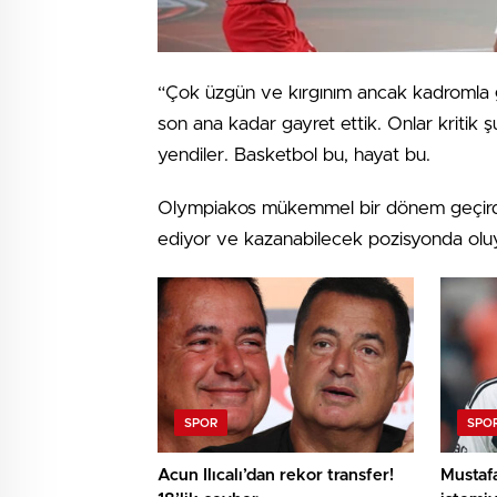
“Çok üzgün ve kırgınım ancak kadromla 
son ana kadar gayret ettik. Onlar kritik şut
yendiler. Basketbol bu, hayat bu.
Olympiakos mükemmel bir dönem geçirdi. 
ediyor ve kazanabilecek pozisyonda oluyo
SPOR
SPO
Acun Ilıcalı’dan rekor transfer!
Mustaf