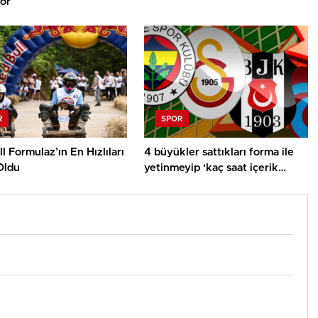
or
R
SPOR
l Formulaz’ın En Hızlıları
4 büyükler sattıkları forma ile
 Oldu
yetinmeyip ‘kaç saat içerik
sattık’ demeli!