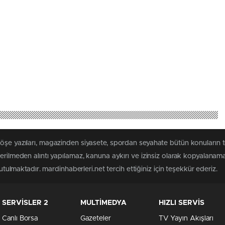
öşe yazıları, magazinden siyasete, spordan seyahate bütün konuların 
terilmeden alıntı yapılamaz, kanuna aykırı ve izinsiz olarak kopyalanam
tutulmaktadır. mardinhaberleri.net tercih ettiğiniz için teşekkür ederiz.
SERVİSLER 2
MULTİMEDYA
HIZLI SERVİS
Canlı Borsa
Gazeteler
TV Yayın Akışları