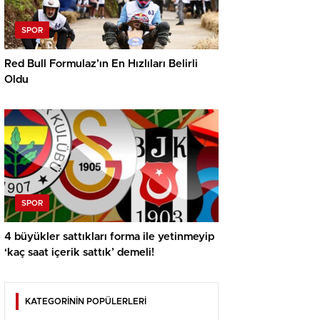
SPOR
Red Bull Formulaz’ın En Hızlıları Belirli
Oldu
SPOR
4 büyükler sattıkları forma ile yetinmeyip
‘kaç saat içerik sattık’ demeli!
KATEGORİNİN POPÜLERLERİ