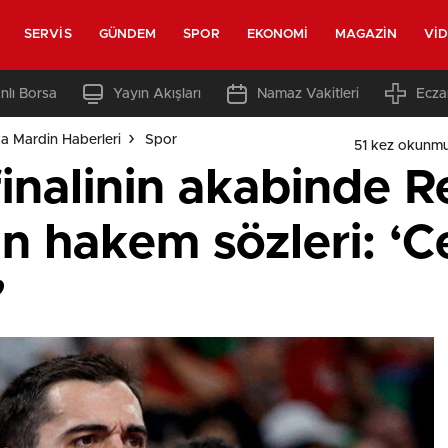
SERVIS
GÜNDEM
SPOR
EKONOMI
MAGAZIN
VI
nlı Borsa
Yayın Akışları
Namaz Vakitleri
Ecza
a Mardin Haberleri
Spor
51 kez okunmu
inalinin akabinde R
 hakem sözleri: ‘C
’