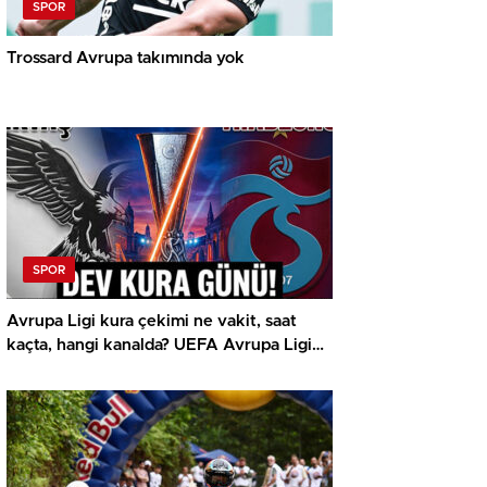
SPOR
Trossard Avrupa takımında yok
SPOR
Avrupa Ligi kura çekimi ne vakit, saat
kaçta, hangi kanalda? UEFA Avrupa Ligi
play off Beşiktaş ve Trabzonspor olası
rakipleri