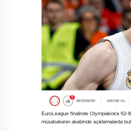
0
BEĞENDİM
ABONE OL
EuroLeague finalinde Olympiakos’a 92-8
müsabakanın akabinde açıklamalarda bul