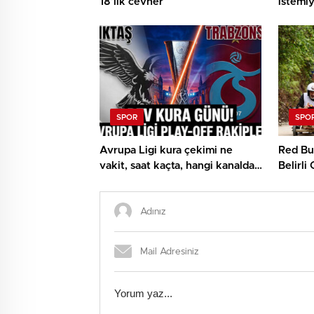
18’lik cevher
istemiy
SPOR
SPO
Avrupa Ligi kura çekimi ne
Red Bul
vakit, saat kaçta, hangi kanalda?
Belirli
UEFA Avrupa Ligi play off
Beşiktaş ve Trabzonspor olası
rakipleri