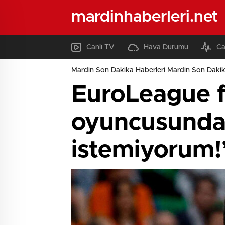
mardinhaberleri.net
Canlı TV
Hava Durumu
Ca
Mardin Son Dakika Haberleri Mardin Son Dakik
EuroLeague f
oyuncusundan
istemiyorum!