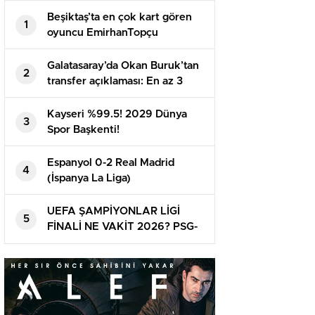
Beşiktaş’ta en çok kart gören
1
oyuncu EmirhanTopçu
Galatasaray’da Okan Buruk’tan
2
transfer açıklaması: En az 3
oyuncu daha alınacak | Mauro
Icardi, Boey, Nelsson…
Kayseri %99.5! 2029 Dünya
3
Spor Başkenti!
Espanyol 0-2 Real Madrid
4
(İspanya La Liga)
UEFA ŞAMPİYONLAR LİGİ
5
FİNALİ NE VAKİT 2026? PSG-
Arsenal maçı ne vakit ve
nerede oynanacak? Finalin ismi
belirli oldu!