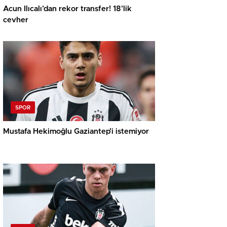
Acun Ilıcalı’dan rekor transfer! 18’lik
cevher
SPOR
Mustafa Hekimoğlu Gaziantep’i istemiyor