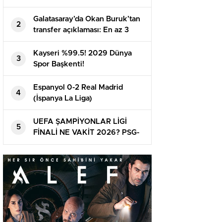
Galatasaray’da Okan Buruk’tan
2
transfer açıklaması: En az 3
oyuncu daha alınacak | Mauro
Icardi, Boey, Nelsson…
Kayseri %99.5! 2029 Dünya
3
Spor Başkenti!
Espanyol 0-2 Real Madrid
4
(İspanya La Liga)
UEFA ŞAMPİYONLAR LİGİ
5
FİNALİ NE VAKİT 2026? PSG-
Arsenal maçı ne vakit ve
nerede oynanacak? Finalin ismi
belirli oldu!