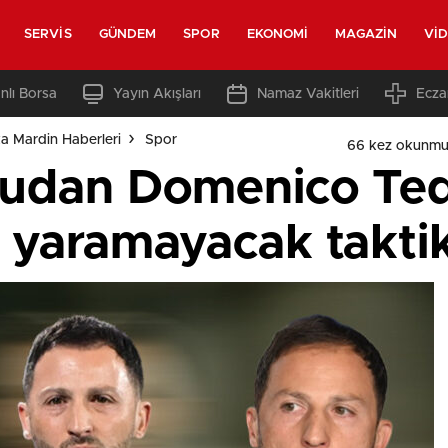
SERVIS
GÜNDEM
SPOR
EKONOMI
MAGAZIN
VI
nlı Borsa
Yayın Akışları
Namaz Vakitleri
Ecza
a Mardin Haberleri
Spor
66 kez okunmu
lcudan Domenico Ted
e yaramayacak taktik