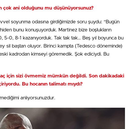
in çok ani olduğunu mu düşünüyorsunuz?
vvel soyunma odasına girdiğimizde soru şuydu: “Bugün
ahiden bunu konuşuyorduk. Martinez bize boşlukların
0, 5-0, 8-1 kazanıyorduk. Tak tak tak… Beş yıl boyunca bu
ey sil baştan oluyor. Birinci kampta (Tedesco döneminde)
e eski kadrodan kimseyi göremedik. Şok ediciydi. Bu
maç için sizi övmemiz mümkün değildi. Son dakikadaki
iriyordu. Bu hocanın talimatı mıydı?
mediğimi anlıyorsunuzdur.