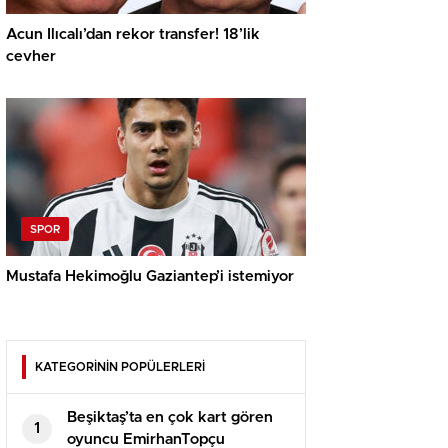
Acun Ilıcalı’dan rekor transfer! 18’lik
cevher
SPOR
Mustafa Hekimoğlu Gaziantep’i istemiyor
KATEGORİNİN POPÜLERLERİ
Beşiktaş’ta en çok kart gören
1
oyuncu EmirhanTopçu