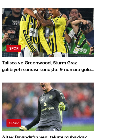
gerek yok
SPOR
Talisca ve Greenwood, Sturm Graz
galibiyeti sonrası konuştu: 9 numara golü
diyebiliriz
SPOR
Altay Bayındır’ın yeni takımı muhakkak