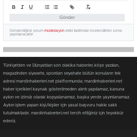
Gönder
Gönderdiğiniz yorum
moderasyon
ekibi tarafından incelendikten sonra
yayınlanacaktır.
Türkiye'den ve Dünya’dan son dakika haberler, köşe yazıları,
magazinden siyasete, spordan seyahate bütün konuların tek
adresi mardinhaberleri.net platformunda; mardinhaberleri.net
haber içerikleri kaynak gösterilmeden alıntı yapılamaz, kanuna
aykırı ve izinsiz olarak kopyalanamaz, başka yerde yayınlanamaz.
Aykırı işlem yapan kişi/kişiler için yasal başvuru hakkı saklı
tutulmaktadır. mardinhaberleri.net tercih ettiğiniz için teşekkür
ederiz.