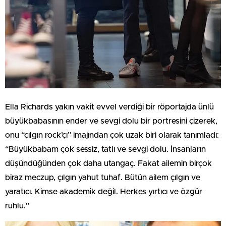
Ella Richards yakın vakit evvel verdiği bir röportajda ünlü
büyükbabasının ender ve sevgi dolu bir portresini çizerek,
onu “çılgın rock’çı” imajından çok uzak biri olarak tanımladı:
“Büyükbabam çok sessiz, tatlı ve sevgi dolu. İnsanların
düşündüğünden çok daha utangaç. Fakat ailemin birçok
biraz meczup, çılgın yahut tuhaf. Bütün ailem çılgın ve
yaratıcı. Kimse akademik değil. Herkes yırtıcı ve özgür
ruhlu.”