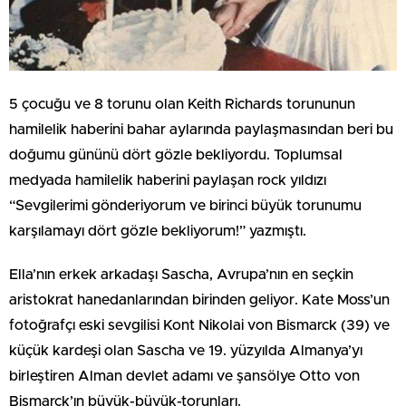
5 çocuğu ve 8 torunu olan Keith Richards torununun
hamilelik haberini bahar aylarında paylaşmasından beri bu
doğumu gününü dört gözle bekliyordu. Toplumsal
medyada hamilelik haberini paylaşan rock yıldızı
“Sevgilerimi gönderiyorum ve birinci büyük torunumu
karşılamayı dört gözle bekliyorum!” yazmıştı.
Ella’nın erkek arkadaşı Sascha, Avrupa’nın en seçkin
aristokrat hanedanlarından birinden geliyor. Kate Moss’un
fotoğrafçı eski sevgilisi Kont Nikolai von Bismarck (39) ve
küçük kardeşi olan Sascha ve 19. yüzyılda Almanya’yı
birleştiren Alman devlet adamı ve şansölye Otto von
Bismarck’ın büyük-büyük-torunları.