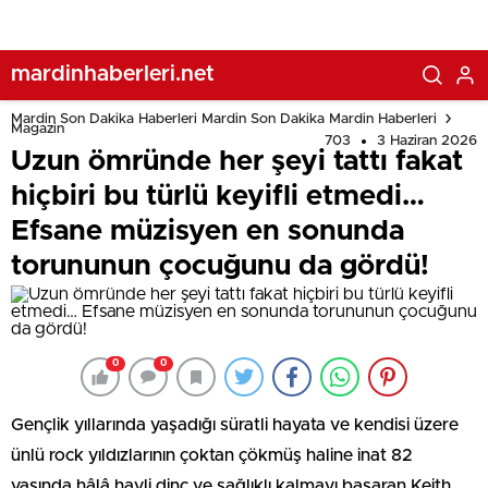
çocuğunu da gördü!
mardinhaberleri.net
Mardin Son Dakika Haberleri Mardin Son Dakika Mardin Haberleri
Magazin
703
3 Haziran 2026
Uzun ömründe her şeyi tattı fakat
hiçbiri bu türlü keyifli etmedi…
Efsane müzisyen en sonunda
torununun çocuğunu da gördü!
0
0
Gençlik yıllarında yaşadığı süratli hayata ve kendisi üzere
ünlü rock yıldızlarının çoktan çökmüş haline inat 82
yaşında hâlâ hayli dinç ve sağlıklı kalmayı başaran Keith