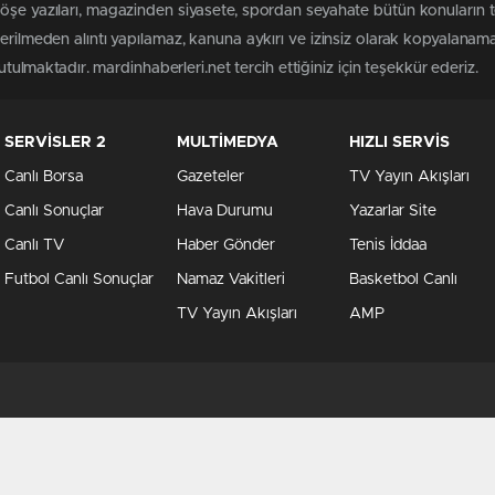
öşe yazıları, magazinden siyasete, spordan seyahate bütün konuların 
terilmeden alıntı yapılamaz, kanuna aykırı ve izinsiz olarak kopyalanam
tutulmaktadır. mardinhaberleri.net tercih ettiğiniz için teşekkür ederiz.
SERVİSLER 2
MULTİMEDYA
HIZLI SERVİS
Canlı Borsa
Gazeteler
TV Yayın Akışları
Canlı Sonuçlar
Hava Durumu
Yazarlar Site
Canlı TV
Haber Gönder
Tenis İddaa
Futbol Canlı Sonuçlar
Namaz Vakitleri
Basketbol Canlı
TV Yayın Akışları
AMP