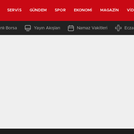
SERVIS
GÜNDEM
SPOR
EKONOMI
MAGAZIN
VI
nlı Borsa
Yayın Akışları
Namaz Vakitleri
Ecza