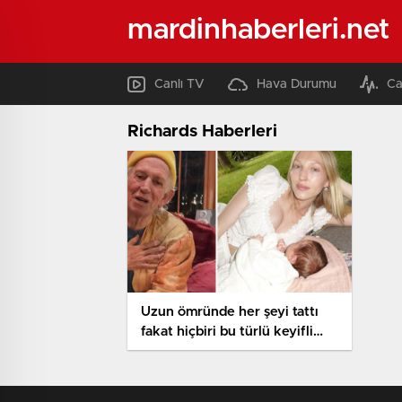
mardinhaberleri.net
Canlı TV
Hava Durumu
Ca
Richards Haberleri
Uzun ömründe her şeyi tattı
fakat hiçbiri bu türlü keyifli
etmedi… Efsane müzisyen en
sonunda torununun çocuğunu
da gördü!