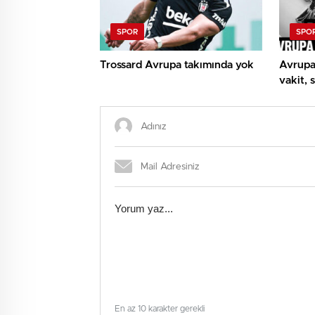
SPOR
SPO
Trossard Avrupa takımında yok
Avrupa 
vakit, 
UEFA A
Beşikta
rakiple
En az 10 karakter gerekli