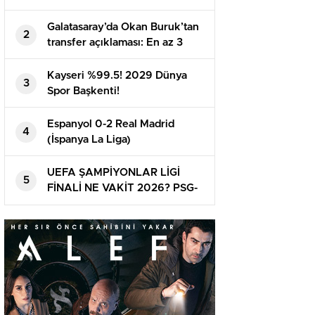
Galatasaray’da Okan Buruk’tan
2
transfer açıklaması: En az 3
oyuncu daha alınacak | Mauro
Icardi, Boey, Nelsson…
Kayseri %99.5! 2029 Dünya
3
Spor Başkenti!
Espanyol 0-2 Real Madrid
4
(İspanya La Liga)
UEFA ŞAMPİYONLAR LİGİ
5
FİNALİ NE VAKİT 2026? PSG-
Arsenal maçı ne vakit ve
nerede oynanacak? Finalin ismi
belirli oldu!