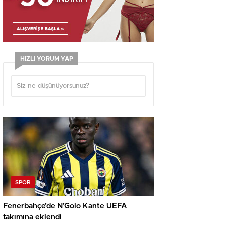
HIZLI YORUM YAP
SPOR
Fenerbahçe’de N’Golo Kante UEFA
takımına eklendi