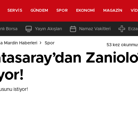
SERVIS
GÜNDEM
SPOR
EKONOMI
MAGAZIN
VI
nlı Borsa
Yayın Akışları
Namaz Vakitleri
Ecza
a Mardin Haberleri
Spor
53 kez okunmu
atasaray’dan Zaniol
yor!