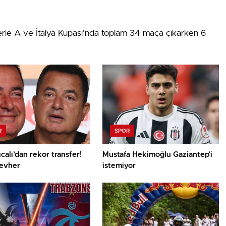
rie A ve İtalya Kupası’nda toplam 34 maça çıkarken 6
R
SPOR
ıcalı’dan rekor transfer!
Mustafa Hekimoğlu Gaziantep’i
cevher
istemiyor