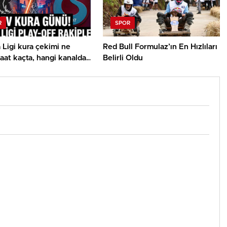
R
SPOR
Ligi kura çekimi ne
Red Bull Formulaz’ın En Hızlıları
saat kaçta, hangi kanalda?
Belirli Oldu
vrupa Ligi play off
ş ve Trabzonspor olası
ri