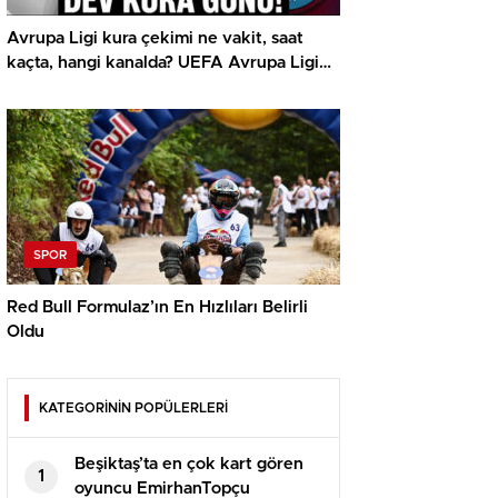
Avrupa Ligi kura çekimi ne vakit, saat
kaçta, hangi kanalda? UEFA Avrupa Ligi
play off Beşiktaş ve Trabzonspor olası
rakipleri
SPOR
Red Bull Formulaz’ın En Hızlıları Belirli
Oldu
KATEGORİNİN POPÜLERLERİ
Beşiktaş’ta en çok kart gören
1
oyuncu EmirhanTopçu