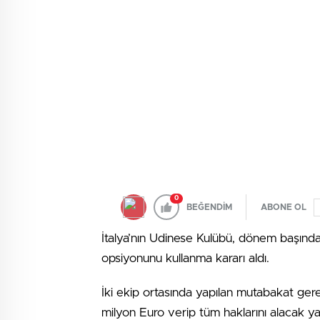
0
BEĞENDİM
ABONE OL
İtalya’nın Udinese Kulübü, dönem başında 
opsiyonunu kullanma kararı aldı.
İki ekip ortasında yapılan mutabakat ge
milyon Euro verip tüm haklarını alacak y