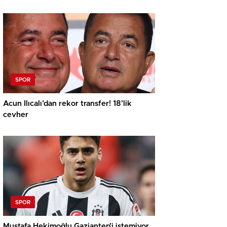
SPOR
Acun Ilıcalı’dan rekor transfer! 18’lik
cevher
SPOR
Mustafa Hekimoğlu Gaziantep’i istemiyor