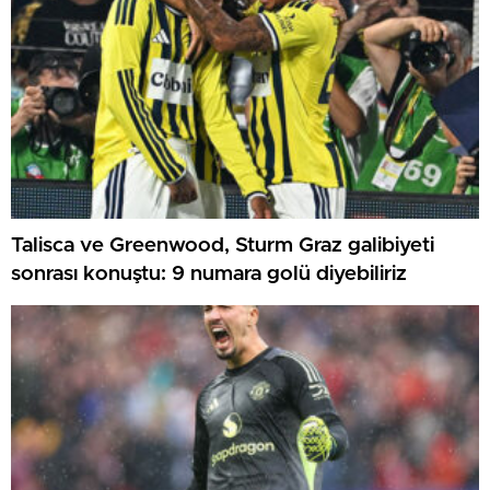
Talisca ve Greenwood, Sturm Graz galibiyeti
sonrası konuştu: 9 numara golü diyebiliriz