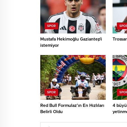
SPOR
SPO
Mustafa Hekimoğlu Gaziantep’i
Trossa
istemiyor
SPOR
SPO
Red Bull Formulaz’ın En Hızlıları
4 büyük
Belirli Oldu
yetinme
sattık’