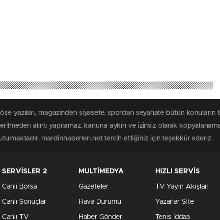
öşe yazıları, magazinden siyasete, spordan seyahate bütün konuların 
terilmeden alıntı yapılamaz, kanuna aykırı ve izinsiz olarak kopyalanam
tutulmaktadır. mardinhaberleri.net tercih ettiğiniz için teşekkür ederiz.
SERVİSLER 2
MULTİMEDYA
HIZLI SERVİS
Canlı Borsa
Gazeteler
TV Yayın Akışları
Canlı Sonuçlar
Hava Durumu
Yazarlar Site
Canlı TV
Haber Gönder
Tenis İddaa