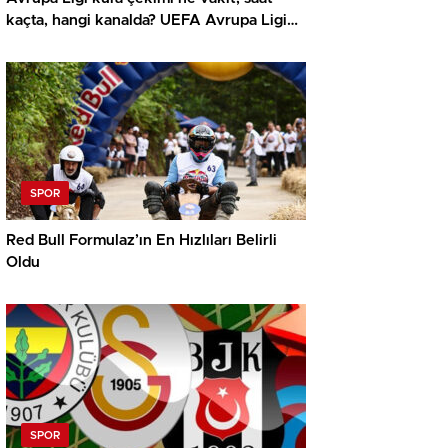
kaçta, hangi kanalda? UEFA Avrupa Ligi
play off Beşiktaş ve Trabzonspor olası
rakipleri
SPOR
Red Bull Formulaz’ın En Hızlıları Belirli
Oldu
SPOR