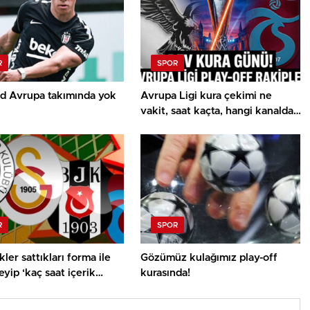
R
SPOR
rd Avrupa takımında yok
Avrupa Ligi kura çekimi ne
vakit, saat kaçta, hangi kanalda?
UEFA Avrupa Ligi play off
Beşiktaş ve Trabzonspor olası
rakipleri
R
SPOR
ler sattıkları forma ile
Gözümüz kulağımız play-off
yip ‘kaç saat içerik
kurasında!
 demeli!