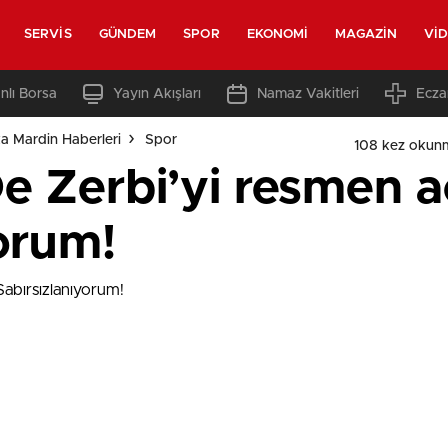
SERVIS
GÜNDEM
SPOR
EKONOMI
MAGAZIN
VI
nlı Borsa
Yayın Akışları
Namaz Vakitleri
Ecza
a Mardin Haberleri
Spor
108 kez okun
 Zerbi’yi resmen aç
orum!