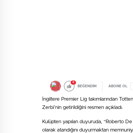
0
BEĞENDİM
ABONE OL
İngiltere Premier Lig takımlarından Tott
Zerbi’nin getirildiğini resmen açıkladı.
Kulüpten yapılan duyuruda, “Roberto De Ze
olarak atandığını duyurmaktan memnuniye