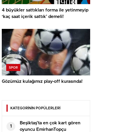
4 büyükler sattıkları forma ile yetinmeyip
‘kaç saat içerik sattık’ demeli!
SPOR
Gözümüz kulağımız play-off kurasında!
KATEGORİNİN POPÜLERLERİ
Beşiktaş’ta en çok kart gören
1
oyuncu EmirhanTopçu