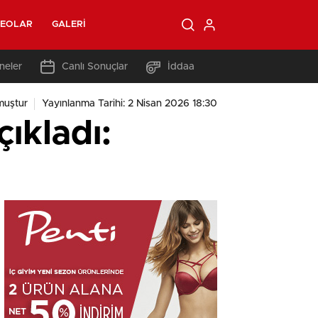
DEOLAR
GALERI
neler
Canlı Sonuçlar
İddaa
muştur
Yayınlanma Tarihi: 2 Nisan 2026 18:30
ıkladı: