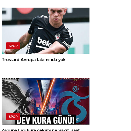
SPOR
Trossard Avrupa takımında yok
SPOR
Avrupa Ligi kura çekimi ne vakit, saat