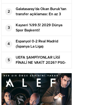
Galatasaray’da Okan Buruk’tan
2
transfer açıklaması: En az 3
oyuncu daha alınacak | Mauro
Icardi, Boey, Nelsson…
Kayseri %99.5! 2029 Dünya
3
Spor Başkenti!
Espanyol 0-2 Real Madrid
4
(İspanya La Liga)
UEFA ŞAMPİYONLAR LİGİ
5
FİNALİ NE VAKİT 2026? PSG-
Arsenal maçı ne vakit ve
nerede oynanacak? Finalin ismi
belirli oldu!