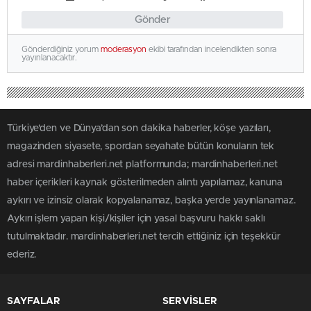
Gönder
Gönderdiğiniz yorum
moderasyon
ekibi tarafından incelendikten sonra
yayınlanacaktır.
Türkiye'den ve Dünya’dan son dakika haberler, köşe yazıları,
magazinden siyasete, spordan seyahate bütün konuların tek
adresi mardinhaberleri.net platformunda; mardinhaberleri.net
haber içerikleri kaynak gösterilmeden alıntı yapılamaz, kanuna
aykırı ve izinsiz olarak kopyalanamaz, başka yerde yayınlanamaz.
Aykırı işlem yapan kişi/kişiler için yasal başvuru hakkı saklı
tutulmaktadır. mardinhaberleri.net tercih ettiğiniz için teşekkür
ederiz.
SAYFALAR
SERVİSLER