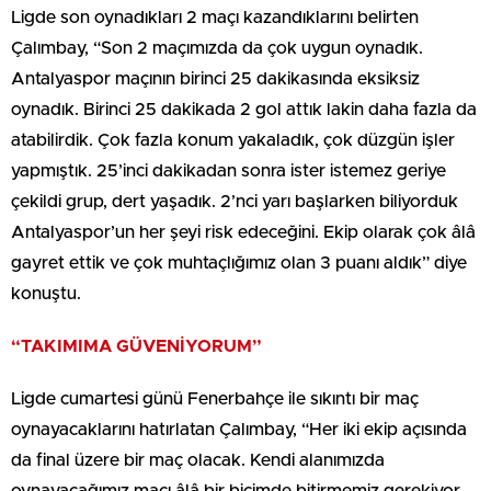
Ligde son oynadıkları 2 maçı kazandıklarını belirten
Çalımbay, “Son 2 maçımızda da çok uygun oynadık.
Antalyaspor maçının birinci 25 dakikasında eksiksiz
oynadık. Birinci 25 dakikada 2 gol attık lakin daha fazla da
atabilirdik. Çok fazla konum yakaladık, çok düzgün işler
yapmıştık. 25’inci dakikadan sonra ister istemez geriye
çekildi grup, dert yaşadık. 2’nci yarı başlarken biliyorduk
Antalyaspor’un her şeyi risk edeceğini. Ekip olarak çok âlâ
gayret ettik ve çok muhtaçlığımız olan 3 puanı aldık” diye
konuştu.
“TAKIMIMA GÜVENİYORUM”
Ligde cumartesi günü Fenerbahçe ile sıkıntı bir maç
oynayacaklarını hatırlatan Çalımbay, “Her iki ekip açısında
da final üzere bir maç olacak. Kendi alanımızda
oynayacağımız maçı âlâ bir biçimde bitirmemiz gerekiyor.