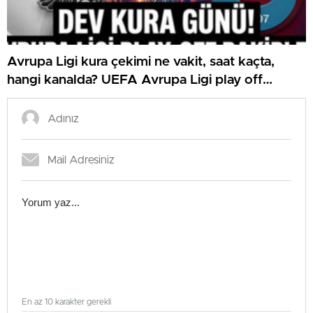
Avrupa Ligi kura çekimi ne vakit, saat kaçta,
hangi kanalda? UEFA Avrupa Ligi play off
Beşiktaş ve Trabzonspor olası rakipleri
En az 10 karakter gerekli