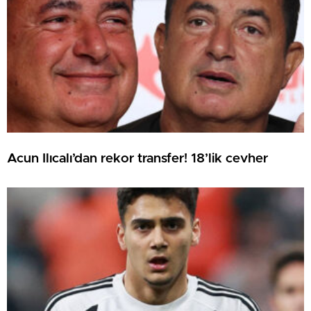
Acun Ilıcalı’dan rekor transfer! 18’lik cevher