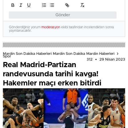
Gönder
Gönderdiğiniz yorum
moderasyon
ekibi tarafından incelendikten sonra
yayınlanacaktır.
Mardin Son Dakika Haberleri Mardin Son Dakika Mardin Haberleri
Spor
312
29 Nisan 2023
Real Madrid-Partizan
randevusunda tarihi kavga!
Hakemler maçı erken bitirdi