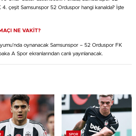
K 4. çeşit Samsunspor 52 Orduspor hangi kanalda? İşte
AÇI NE VAKİT?
Stadyumu’nda oynanacak Samsunspor – 52 Orduspor FK
ka A Spor ekranlarından canlı yayınlanacak.
R
SPOR