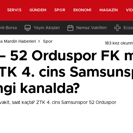
SERVIS
GÜNDEM
SPOR
EKONOMI
MAGAZIN
VI
nlı Borsa
Yayın Akışları
Namaz Vakitleri
Ecza
a Mardin Haberleri
Spor
183 kez okunm
 52 Orduspor FK ma
ZTK 4. cins Samsuns
gi kanalda?