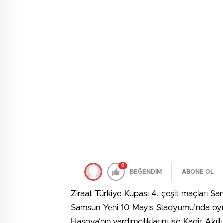
0
BEĞENDİM
ABONE OL
Ziraat Türkiye Kupası 4. çeşit maçları
Samsun Yeni 10 Mayıs Stadyumu’nda oy
Hasova’nın yardımcılıklarını ise Kadir Ak