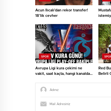
Acun Ilıcalı’dan rekor transfer!
Mustaf
18’lik cevher
istemiy
SPOR
SPO
Avrupa Ligi kura çekimi ne
Red Bul
vakit, saat kaçta, hangi kanalda?
Belirli
UEFA Avrupa Ligi play off
Beşiktaş ve Trabzonspor olası
rakipleri