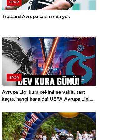
SPOR
Trossard Avrupa takımında yok
SPOR
Avrupa Ligi kura çekimi ne vakit, saat
kaçta, hangi kanalda? UEFA Avrupa Ligi
play off Beşiktaş ve Trabzonspor olası
rakipleri