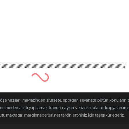
öşe yazıları, magazinden siyasete, spordan seyahate bütün konuların 
terilmeden alıntı yapılamaz, kanuna aykırı ve izinsiz olarak kopyalanam
tutulmaktadır. mardinhaberleri.net tercih ettiğiniz için teşekkür ederiz.