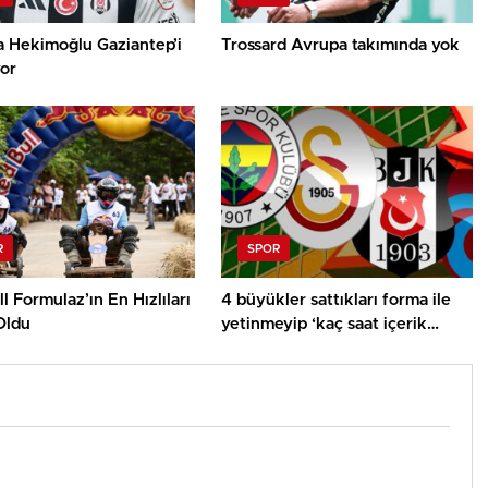
a Hekimoğlu Gaziantep’i
Trossard Avrupa takımında yok
or
R
SPOR
l Formulaz’ın En Hızlıları
4 büyükler sattıkları forma ile
 Oldu
yetinmeyip ‘kaç saat içerik
sattık’ demeli!