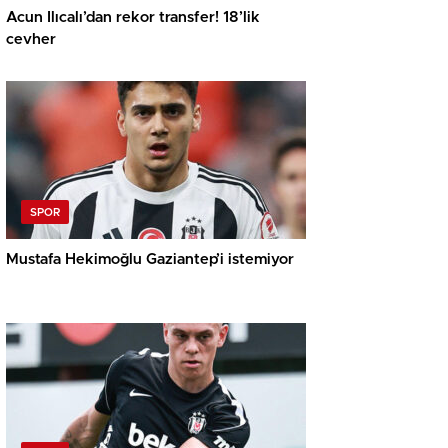
Acun Ilıcalı’dan rekor transfer! 18’lik
cevher
SPOR
Mustafa Hekimoğlu Gaziantep’i istemiyor