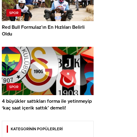
SPOR
Red Bull Formulaz’ın En Hızlıları Belirli
Oldu
SPOR
4 büyükler sattıkları forma ile yetinmeyip
‘kaç saat içerik sattık’ demeli!
KATEGORİNİN POPÜLERLERİ