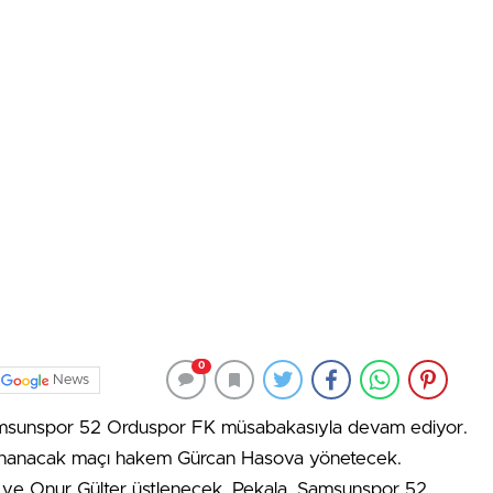
0
News
 Samsunspor 52 Orduspor FK müsabakasıyla devam ediyor.
nanacak maçı hakem Gürcan Hasova yönetecek.
ıllı ve Onur Gülter üstlenecek. Pekala, Samsunspor 52