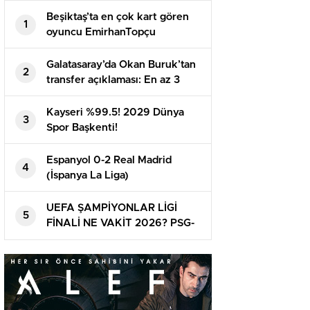
Beşiktaş’ta en çok kart gören
1
oyuncu EmirhanTopçu
Galatasaray’da Okan Buruk’tan
2
transfer açıklaması: En az 3
oyuncu daha alınacak | Mauro
Icardi, Boey, Nelsson…
Kayseri %99.5! 2029 Dünya
3
Spor Başkenti!
Espanyol 0-2 Real Madrid
4
(İspanya La Liga)
UEFA ŞAMPİYONLAR LİGİ
5
FİNALİ NE VAKİT 2026? PSG-
Arsenal maçı ne vakit ve
nerede oynanacak? Finalin ismi
belirli oldu!