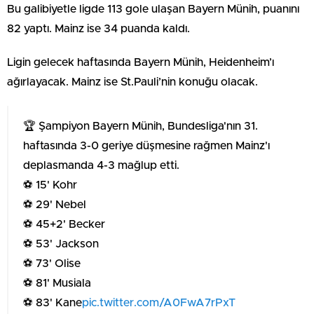
Bu galibiyetle ligde 113 gole ulaşan Bayern Münih, puanını
82 yaptı. Mainz ise 34 puanda kaldı.
Ligin gelecek haftasında Bayern Münih, Heidenheim’ı
ağırlayacak. Mainz ise St.Pauli’nin konuğu olacak.
🏆 Şampiyon Bayern Münih, Bundesliga'nın 31.
haftasında 3-0 geriye düşmesine rağmen Mainz'ı
deplasmanda 4-3 mağlup etti.
⚽️ 15' Kohr
⚽️ 29' Nebel
⚽️ 45+2' Becker
⚽️ 53' Jackson
⚽️ 73' Olise
⚽️ 81' Musiala
⚽️ 83' Kane
pic.twitter.com/A0FwA7rPxT