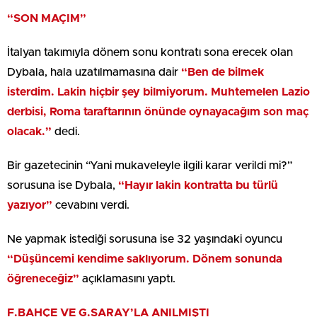
“SON MAÇIM”
İtalyan takımıyla dönem sonu kontratı sona erecek olan
Dybala, hala uzatılmamasına dair
“Ben de bilmek
isterdim. Lakin hiçbir şey bilmiyorum. Muhtemelen Lazio
derbisi, Roma taraftarının önünde oynayacağım son maç
olacak.”
dedi.
Bir gazetecinin “Yani mukaveleyle ilgili karar verildi mi?”
sorusuna ise Dybala,
“Hayır lakin kontratta bu türlü
yazıyor”
cevabını verdi.
Ne yapmak istediği sorusuna ise 32 yaşındaki oyuncu
“Düşüncemi kendime saklıyorum. Dönem sonunda
öğreneceğiz”
açıklamasını yaptı.
F.BAHÇE VE G.SARAY’LA ANILMIŞTI