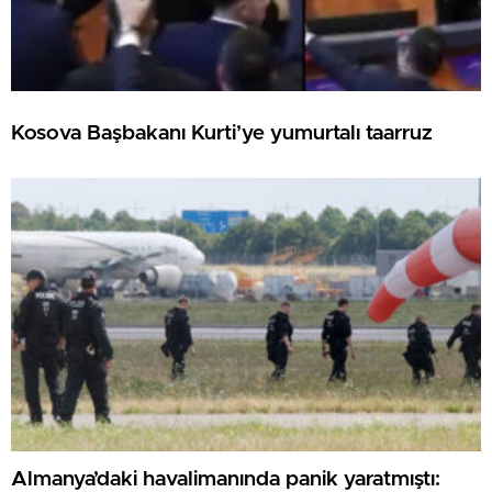
Kosova Başbakanı Kurti’ye yumurtalı taarruz
Almanya’daki havalimanında panik yaratmıştı: