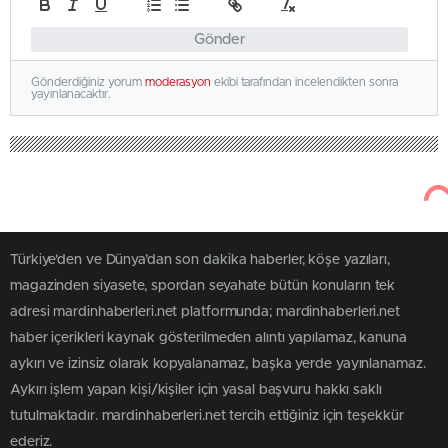
Gönder
Gönderdiğiniz yorum
moderasyon
ekibi tarafından incelendikten sonra
yayınlanacaktır.
Türkiye'den ve Dünya’dan son dakika haberler, köşe yazıları,
magazinden siyasete, spordan seyahate bütün konuların tek
adresi mardinhaberleri.net platformunda; mardinhaberleri.net
haber içerikleri kaynak gösterilmeden alıntı yapılamaz, kanuna
aykırı ve izinsiz olarak kopyalanamaz, başka yerde yayınlanamaz.
Aykırı işlem yapan kişi/kişiler için yasal başvuru hakkı saklı
tutulmaktadır. mardinhaberleri.net tercih ettiğiniz için teşekkür
ederiz.