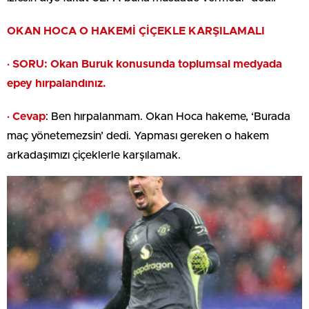
OKAN HOCA O HAKEMİ ÇİÇEKLE KARŞILAMALI
· SORU: Okan Buruk konusunda toplumsal medyada
epey hırpalandınız.
· Cevap
: Ben hırpalanmam. Okan Hoca hakeme, ‘Burada
maç yönetemezsin’ dedi. Yapması gereken o hakem
arkadaşımızı çiçeklerle karşılamak.