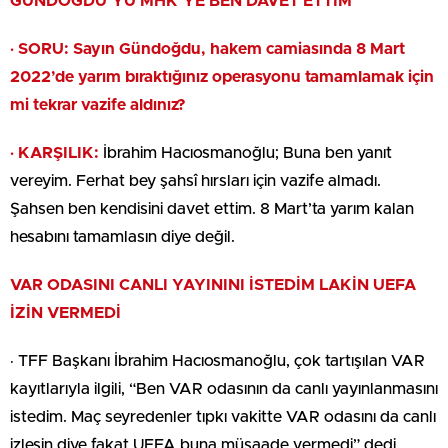
GÜNDOĞDU’YU MHK’YE BEN DAVET ETTİM
· SORU: Sayın Gündoğdu, hakem camiasında 8 Mart
2022’de yarım bıraktığınız operasyonu tamamlamak için
mi tekrar vazife aldınız?
· KARŞILIK:
İbrahim Hacıosmanoğlu; Buna ben yanıt
vereyim. Ferhat bey şahsî hırsları için vazife almadı.
Şahsen ben kendisini davet ettim. 8 Mart’ta yarım kalan
hesabını tamamlasın diye değil.
VAR ODASINI CANLI YAYININI İSTEDİM LAKİN UEFA
İZİN VERMEDİ
· TFF Başkanı İbrahim Hacıosmanoğlu, çok tartışılan VAR
kayıtlarıyla ilgili, “Ben VAR odasının da canlı yayınlanmasını
istedim. Maç seyredenler tıpkı vakitte VAR odasını da canlı
izlesin diye fakat UEFA buna müsaade vermedi” dedi.