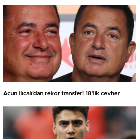
Acun Ilıcalı’dan rekor transfer! 18’lik cevher