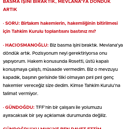
BASMA İŞİNİ BIRAKTIK, MEVLANA’YA DÖNDÜK
ARTIK
· SORU: Birtakım hakemlerin, hakemliğinin bitirilmesi
için Tahkim Kurulu toplantısını bastınız mı?
· HACIOSMANOĞLU:
Biz basma işini bıraktık. Mevlana’ya
döndük artık. Pozisyonum neyi gerektiriyorsa onu
yapıyorum. Hakem konusunda Rosetti, üstü kapalı
konuşmaya çalıştı, müsaade vermedim. Biz o mevzuyu
kapadık, başının gerisinde tilki olmayan pırıl pırıl genç
hakemler vereceğiz size dedim. Kimse Tahkim Kurulu’na
talimat vermiyor.
· GÜNDOĞDU:
TFF’nin bir çalışanı ile yolumuzu
ayıracaksak bir şey açıklamak durumunda değiliz.