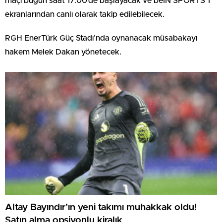
maçı bugün saat 17:00’de başlayacak ve beIN SPORTS 1
ekranlarından canlı olarak takip edilebilecek.
RGH EnerTürk Güç Stadı’nda oynanacak müsabakayı
hakem Melek Dakan yönetecek.
Altay Bayındır’ın yeni takımı muhakkak oldu!
Satın alma opsiyonlu kiralık