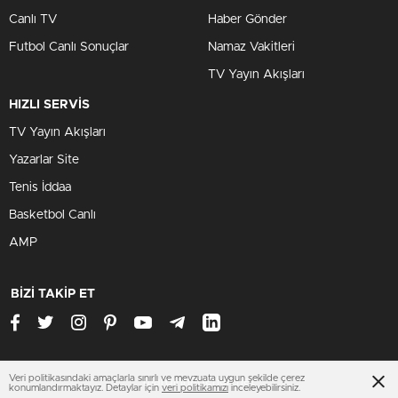
Canlı TV
Haber Gönder
Futbol Canlı Sonuçlar
Namaz Vakitleri
TV Yayın Akışları
HIZLI SERVİS
TV Yayın Akışları
Yazarlar Site
Tenis İddaa
Basketbol Canlı
AMP
BİZİ TAKİP ET
Veri politikasındaki amaçlarla sınırlı ve mevzuata uygun şekilde çerez
mardinhaberleri.net
konumlandırmaktayız. Detaylar için
veri politikamızı
inceleyebilirsiniz.