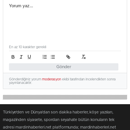
En az 10 karakter gerekli
Gönder
Gönderdiğiniz yorum
moderasyon
ekibi tarafından incelendikten sonra
yayınlanacaktır.
Türkiye'den ve Dünya’dan son dakika haberler, köşe yazıları,
magazinden siyasete, spordan seyahate bütün konuların tek
adresi mardinhaberleri.net platformunda; mardinhaberleri.net