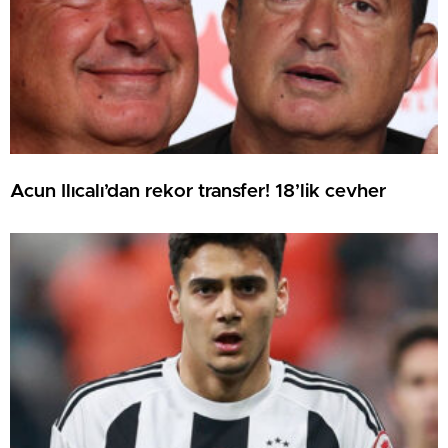
Acun Ilıcalı’dan rekor transfer! 18’lik cevher