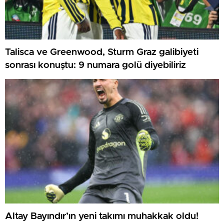
Talisca ve Greenwood, Sturm Graz galibiyeti
sonrası konuştu: 9 numara golü diyebiliriz
Altay Bayındır’ın yeni takımı muhakkak oldu!