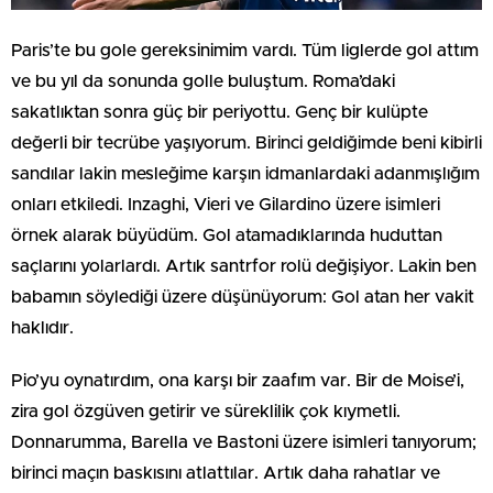
Paris’te bu gole gereksinimim vardı. Tüm liglerde gol attım
ve bu yıl da sonunda golle buluştum. Roma’daki
sakatlıktan sonra güç bir periyottu. Genç bir kulüpte
değerli bir tecrübe yaşıyorum. Birinci geldiğimde beni kibirli
sandılar lakin mesleğime karşın idmanlardaki adanmışlığım
onları etkiledi. Inzaghi, Vieri ve Gilardino üzere isimleri
örnek alarak büyüdüm. Gol atamadıklarında huduttan
saçlarını yolarlardı. Artık santrfor rolü değişiyor. Lakin ben
babamın söylediği üzere düşünüyorum: Gol atan her vakit
haklıdır.
Pio’yu oynatırdım, ona karşı bir zaafım var. Bir de Moise’i,
zira gol özgüven getirir ve süreklilik çok kıymetli.
Donnarumma, Barella ve Bastoni üzere isimleri tanıyorum;
birinci maçın baskısını atlattılar. Artık daha rahatlar ve