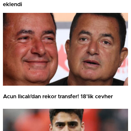
eklendi
Acun Ilıcalı’dan rekor transfer! 18’lik cevher