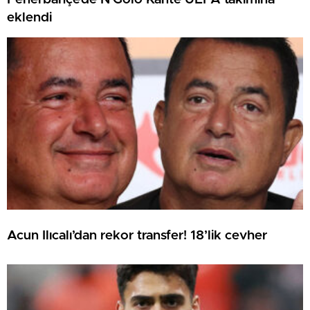
eklendi
Acun Ilıcalı’dan rekor transfer! 18’lik cevher