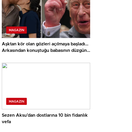
MAGAZIN
Aşktan kör olan gözleri açılmaya başladı…
Arkasından konuştuğu babasının düzgün
niyetine muhtaç kaldı: Bizi tekrar
meskenine al!
MAGAZIN
Sezen Aksu’dan dostlarına 10 bin fidanlık
vefa