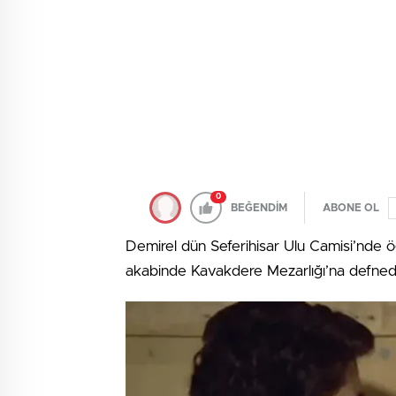
0
BEĞENDİM
ABONE OL
Demirel dün Seferihisar Ulu Camisi’nde 
akabinde Kavakdere Mezarlığı’na defnedi