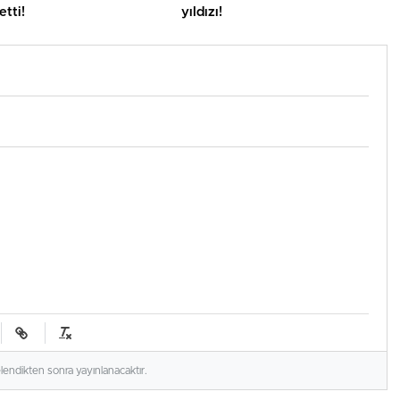
etti!
yıldızı!
elendikten sonra yayınlanacaktır.