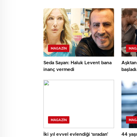
MAGAZIN
MAG
Seda Sayan: Haluk Levent bana
Aşktan 
inanç vermedi
başlad
babası
muhtaç 
mesken
MAGAZIN
MAG
İki yıl evvel evlendiği ‘sıradan’
44 yaşı