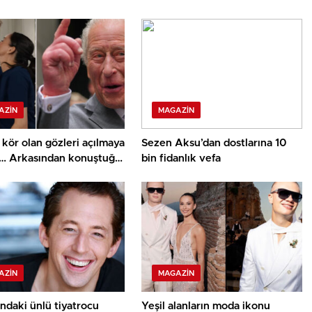
AZIN
MAGAZIN
kör olan gözleri açılmaya
Sezen Aksu’dan dostlarına 10
ı… Arkasından konuştuğu
bin fidanlık vefa
nın düzgün niyetine
kaldı: Bizi tekrar
ine al!
AZIN
MAGAZIN
ndaki ünlü tiyatrocu
Yeşil alanların moda ikonu