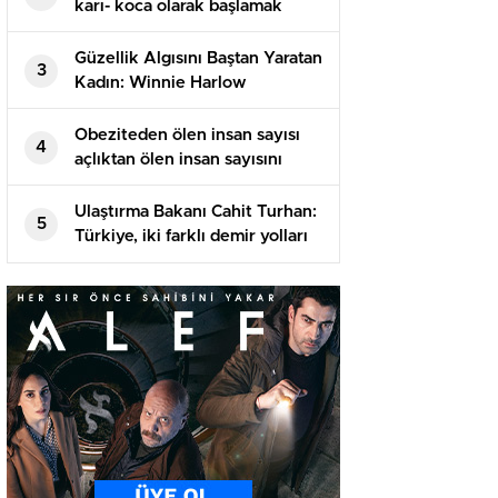
karı- koca olarak başlamak
istedik… Konuta sarfiyat gitmez
gelinliğimi çıkarıp pijama
Güzellik Algısını Baştan Yaratan
3
giydim
Kadın: Winnie Harlow
Obeziteden ölen insan sayısı
4
açlıktan ölen insan sayısını
geçti
Ulaştırma Bakanı Cahit Turhan:
5
Türkiye, iki farklı demir yolları
İle AB’ye bağlanacağını açıkladı