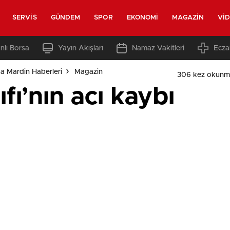
SERVIS
GÜNDEM
SPOR
EKONOMI
MAGAZIN
VI
nlı Borsa
Yayın Akışları
Namaz Vakitleri
Ecza
a Mardin Haberleri
Magazin
306 kez okunm
ı’nın acı kaybı