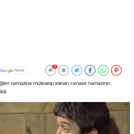
0
News
öğlen namazına müteakip kılınan cenaze namazının
ldi.