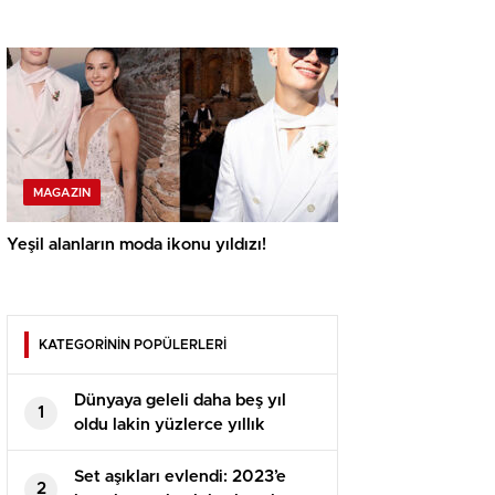
MAGAZIN
Yeşil alanların moda ikonu yıldızı!
KATEGORİNİN POPÜLERLERİ
Dünyaya geleli daha beş yıl
1
oldu lakin yüzlerce yıllık
geleneği yerle bir etti
Set aşıkları evlendi: 2023’e
2