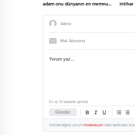
adam onu dünyanın en memnun
intihar 
bayanı yaptı
En az 10 karakter gerekli
Gönder
Gönderdiğiniz yorum
moderasyon
ekibi tarafından inc