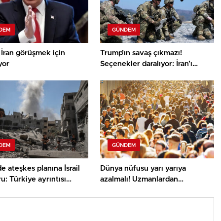
DEM
GÜNDEM
İran görüşmek için
Trump’ın savaş çıkmazı!
yor
Seçenekler daralıyor: İran’ı
cezalandıracak yeni yollar bulun
DEM
GÜNDEM
e ateşkes planına İsrail
Dünya nüfusu yarı yarıya
: Türkiye ayrıntısı
azalmalı! Uzmanlardan
çekti
gezegenin geleceği için radikal
tahlil