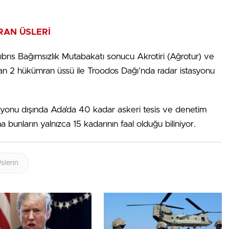
MRAN ÜSLERİ
 Kıbrıs Bağımsızlık Mutabakatı sonucu Akrotiri (Ağrotur) ve
yılan 2 hükümran üssü ile Troodos Dağı’nda radar istasyonu
tasyonu dışında Ada’da 40 kadar askeri tesis ve denetim
bunların yalnızca 15 kadarının faal olduğu biliniyor.
slerin