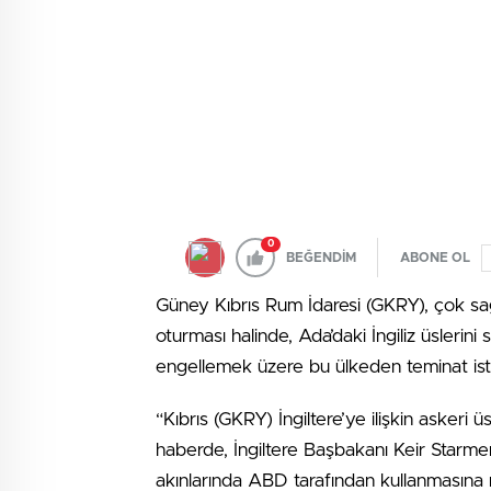
0
BEĞENDİM
ABONE OL
Güney Kıbrıs Rum İdaresi (GKRY), çok sağc
oturması halinde, Ada’daki İngiliz üslerin
engellemek üzere bu ülkeden teminat ist
“Kıbrıs (GKRY) İngiltere’ye ilişkin askeri ü
haberde, İngiltere Başbakanı Keir Starmer’in
akınlarında ABD tarafından kullanmasına