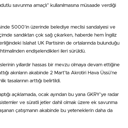
 hudutlu savunma amaçlı” kullanılmasına müsaade verdiği
esinde 5000’in üzerinde belediye meclisi sandalyesi ve
seçimde sandıktan çok sağ çıkarken, haberde hem İngiliz
erliğindeki Islahat UK Partisinin de ortalarında bulunduğu
 ihtimalinden endişelendikleri ileri sürüldü.
üslerinin yıllardır hassas bir mevzu olmaya devam ettiğine
lattığı akınların akabinde 2 Mart’ta Akrotiri Hava Üssü’ne
asalarının arttığı belirtildi.
 yaptığı açıklamada, ocak ayından bu yana GKRY’ye radar
i sistemler ve süratli jetler dahil olmak üzere ek savunma
e yaşanan çatışmanın akabinde bu yeteneklerin daha da