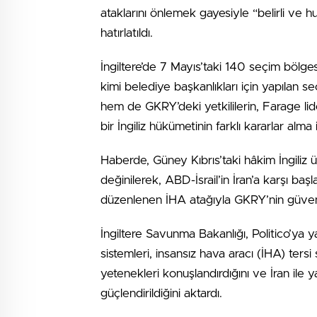
ataklarını önlemek gayesiyle “belirli ve
hatırlatıldı.
İngiltere’de 7 Mayıs’taki 140 seçim bölg
kimi belediye başkanlıkları için yapılan 
hem de GKRY’deki yetkililerin, Farage lid
bir İngiliz hükümetinin farklı kararlar alma
Haberde, Güney Kıbrıs’taki hâkim İngiliz 
değinilerek, ABD-İsrail’in İran’a karşı baş
düzenlenen İHA atağıyla GKRY’nin güvenlik t
İngiltere Savunma Bakanlığı, Politico’ya
sistemleri, insansız hava aracı (İHA) ters
yetenekleri konuşlandırdığını ve İran il
güçlendirildiğini aktardı.