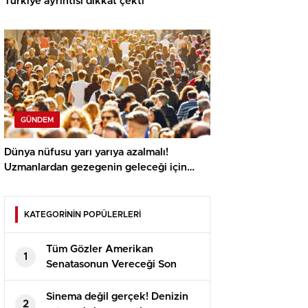
Türkiye ayrıntısı dikkat çekti
GÜNDEM
Dünya nüfusu yarı yarıya azalmalı!
Uzmanlardan gezegenin geleceği için
radikal tahlil
KATEGORİNİN POPÜLERLERİ
Tüm Gözler Amerikan
1
Senatasonun Vereceği Son
Kararda
Sinema değil gerçek! Denizin
2