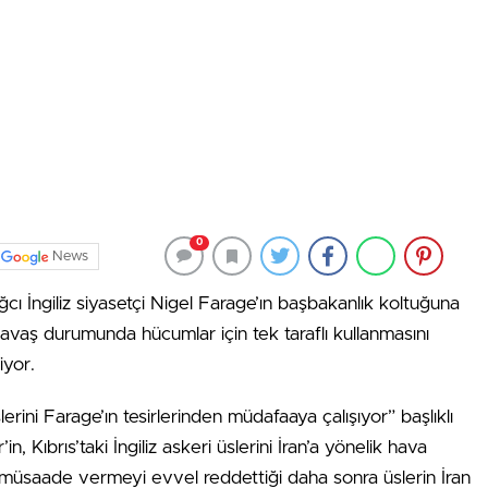
0
News
ı İngiliz siyasetçi Nigel Farage’ın başbakanlık koltuğuna
i savaş durumunda hücumlar için tek taraflı kullanmasını
iyor.
slerini Farage’ın tesirlerinden müdafaaya çalışıyor” başlıklı
, Kıbrıs’taki İngiliz askeri üslerini İran’a yönelik hava
 müsaade vermeyi evvel reddettiği daha sonra üslerin İran