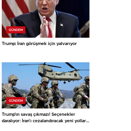
GÜNDEM
Trump: İran görüşmek için yalvarıyor
GÜNDEM
Trump’ın savaş çıkmazı! Seçenekler
daralıyor: İran’ı cezalandıracak yeni yollar
bulun