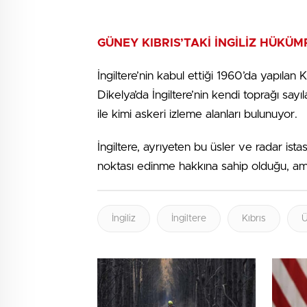
GÜNEY KIBRIS’TAKİ İNGİLİZ HÜKÜ
İngiltere’nin kabul ettiği 1960’da yapılan
Dikelya’da İngiltere’nin kendi toprağı sa
ile kimi askeri izleme alanları bulunuyor.
İngiltere, ayrıyeten bu üsler ve radar is
noktası edinme hakkına sahip olduğu, ama 
İngiliz
İngiltere
Kıbrıs
Ü