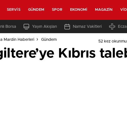
SERVIS
GÜNDEM
SPOR
EKONOMI
MAGAZIN
VI
nlı Borsa
Yayın Akışları
Namaz Vakitleri
Ecza
a Mardin Haberleri
Gündem
52 kez okunmu
ltere’ye Kıbrıs tale