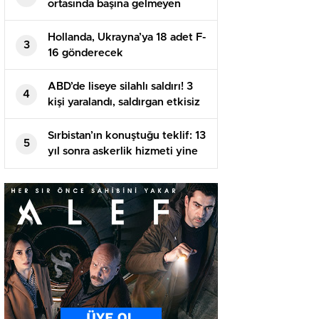
ortasında başına gelmeyen
kalmadı: Teknesinden düştü,
akıntıya kapıldı, köpekbalıkları
Hollanda, Ukrayna’ya 18 adet F-
3
yanına geldi…
16 gönderecek
ABD’de liseye silahlı saldırı! 3
4
kişi yaralandı, saldırgan etkisiz
hale getirildi
Sırbistan’ın konuştuğu teklif: 13
5
yıl sonra askerlik hizmeti yine
zarurî olabilir