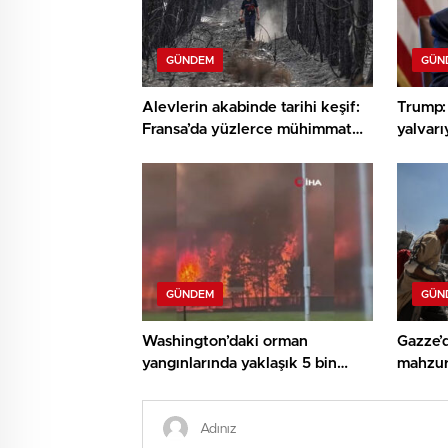
GÜNDEM
GÜN
Alevlerin akabinde tarihi keşif:
Trump: 
Fransa’da yüzlerce mühimmat
yalvarı
bulundu
GÜNDEM
GÜN
Washington’daki orman
Gazze’d
yangınlarında yaklaşık 5 bin
mahzuru
konut tahliye edildi
dikkat 