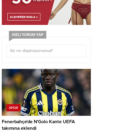
HIZLI YORUM YAP
SPOR
Fenerbahçe’de N’Golo Kante UEFA
takımına eklendi