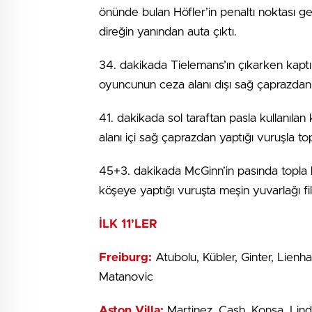
önünde bulan Höfler’in penaltı noktası ge
direğin yanından auta çıktı.
34. dakikada Tielemans’ın çıkarken kaptı
oyuncunun ceza alanı dışı sağ çaprazdan 
41. dakikada sol taraftan pasla kullanıla
alanı içi sağ çaprazdan yaptığı vuruşla t
45+3. dakikada McGinn’in pasında topla 
köşeye yaptığı vuruşta meşin yuvarlağı fi
İLK 11’LER
Freiburg:
Atubolu, Kübler, Ginter, Lienha
Matanovic
Aston Villa:
Martinez, Cash, Konsa, Lind