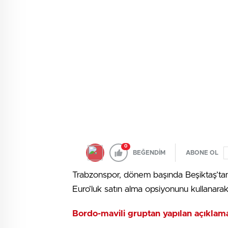
0
BEĞENDİM
ABONE OL
Trabzonspor, dönem başında Beşiktaş’tan 
Euro’luk satın alma opsiyonunu kullanarak
Bordo-mavili gruptan yapılan açıklama