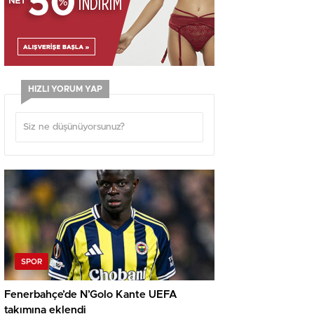
HIZLI YORUM YAP
SPOR
Fenerbahçe’de N’Golo Kante UEFA
takımına eklendi