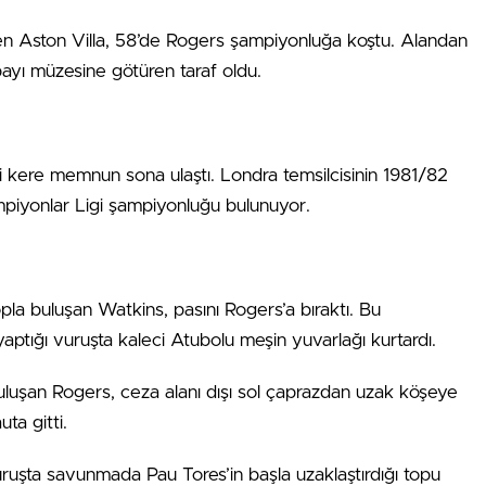
ren Aston Villa, 58’de Rogers şampiyonluğa koştu. Alandan
kupayı müzesine götüren taraf oldu.
i kere memnun sona ulaştı. Londra temsilcisinin 1981/82
iyonlar Ligi şampiyonluğu bulunuyor.
pla buluşan Watkins, pasını Rogers’a bıraktı. Bu
ptığı vuruşta kaleci Atubolu meşin yuvarlağı kurtardı.
uluşan Rogers, ceza alanı dışı sol çaprazdan uzak köşeye
ta gitti.
uruşta savunmada Pau Tores’in başla uzaklaştırdığı topu