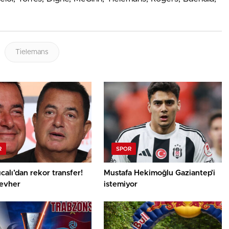
Tielemans
R
SPOR
ıcalı’dan rekor transfer!
Mustafa Hekimoğlu Gaziantep’i
cevher
istemiyor