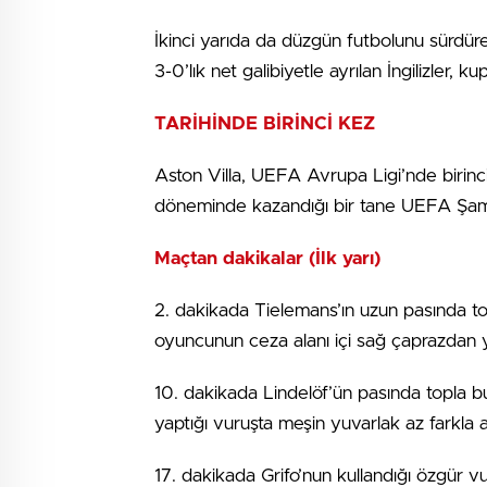
İkinci yarıda da düzgün futbolunu sürdü
3-0’lık net galibiyetle ayrılan İngilizler, 
TARİHİNDE BİRİNCİ KEZ
Aston Villa, UEFA Avrupa Ligi’nde birinc
döneminde kazandığı bir tane UEFA Şamp
Maçtan dakikalar (İlk yarı)
2. dakikada Tielemans’ın uzun pasında to
oyuncunun ceza alanı içi sağ çaprazdan ya
10. dakikada Lindelöf’ün pasında topla b
yaptığı vuruşta meşin yuvarlak az farkla au
17. dakikada Grifo’nun kullandığı özgür v