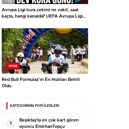
Avrupa Ligi kura çekimi ne vakit, saat
kaçta, hangi kanalda? UEFA Avrupa Ligi
play off Beşiktaş ve Trabzonspor olası
rakipleri
SPOR
Red Bull Formulaz’ın En Hızlıları Belirli
Oldu
KATEGORİNİN POPÜLERLERİ
Beşiktaş’ta en çok kart gören
1
oyuncu EmirhanTopçu