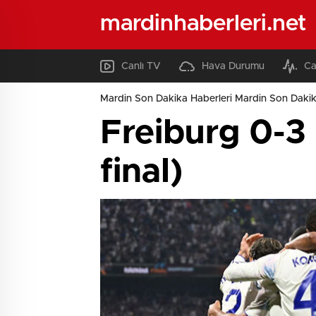
mardinhaberleri.net
Canlı TV
Hava Durumu
Ca
Mardin Son Dakika Haberleri Mardin Son Dakik
Freiburg 0-3
final)