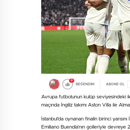
0
BEĞENDİM
ABONE OL
Avrupa futbolunun kulüp seviyesindeki ik
maçında İngiliz takımı Aston Villa ile Alma
İstanbul’da oynanan finalin birinci yarısı
Emiliano Buendía’nın golleriyle devreye 2 f