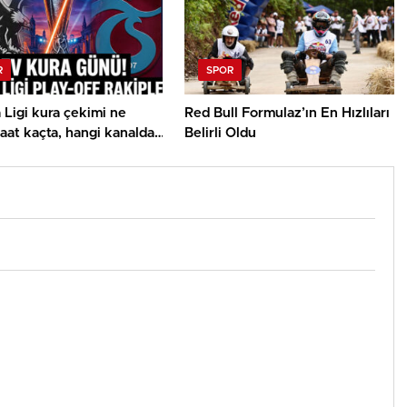
R
SPOR
Ligi kura çekimi ne
Red Bull Formulaz’ın En Hızlıları
saat kaçta, hangi kanalda?
Belirli Oldu
vrupa Ligi play off
ş ve Trabzonspor olası
ri