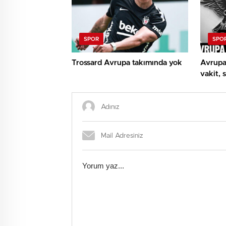
SPOR
SPO
Trossard Avrupa takımında yok
Avrupa 
vakit, 
UEFA A
Beşikta
rakiple