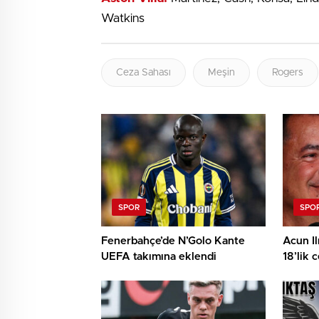
Watkins
Ceza Sahası
Meşin
Rogers
SPOR
SPO
Fenerbahçe’de N’Golo Kante
Acun Il
UEFA takımına eklendi
18’lik 