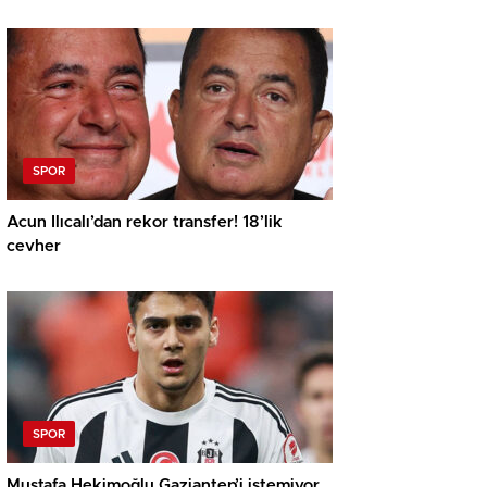
SPOR
Acun Ilıcalı’dan rekor transfer! 18’lik
cevher
SPOR
Mustafa Hekimoğlu Gaziantep’i istemiyor