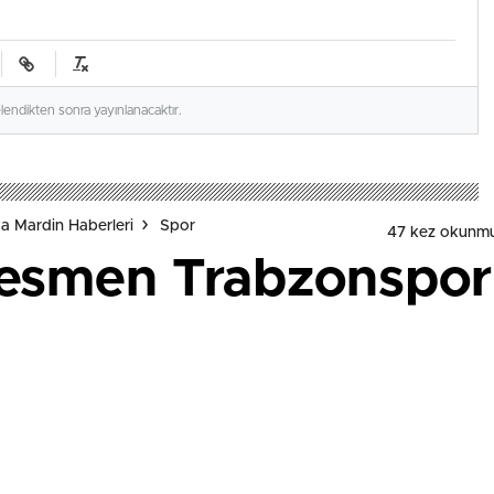
elendikten sonra yayınlanacaktır.
a Mardin Haberleri
Spor
47 kez okunmu
resmen Trabzonspor