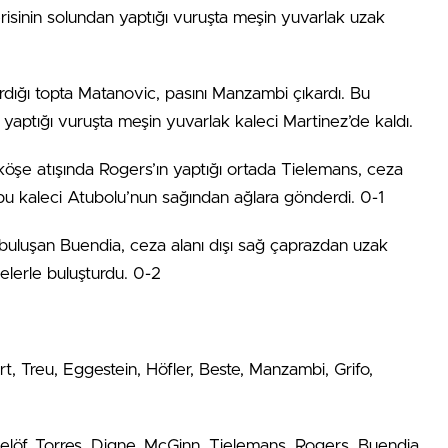
risinin solundan yaptığı vuruşta meşin yuvarlak uzak
rdığı topta Matanovic, pasını Manzambi çıkardı. Bu
yaptığı vuruşta meşin yuvarlak kaleci Martinez’de kaldı.
n köşe atışında Rogers’ın yaptığı ortada Tielemans, ceza
opu kaleci Atubolu’nun sağından ağlara gönderdi. 0-1
buluşan Buendia, ceza alanı dışı sağ çaprazdan uzak
lelerle buluşturdu. 0-2
rt, Treu, Eggestein, Höfler, Beste, Manzambi, Grifo,
elöf, Torres, Digne, McGinn, Tielemans, Rogers, Buendia,