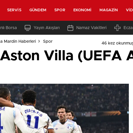
SERVIS
GÜNDEM
SPOR
EKONOMI
MAGAZIN
VI
nlı Borsa
Yayın Akışları
Namaz Vakitleri
Ecza
a Mardin Haberleri
Spor
46 kez okunmuş
 Aston Villa (UEFA 