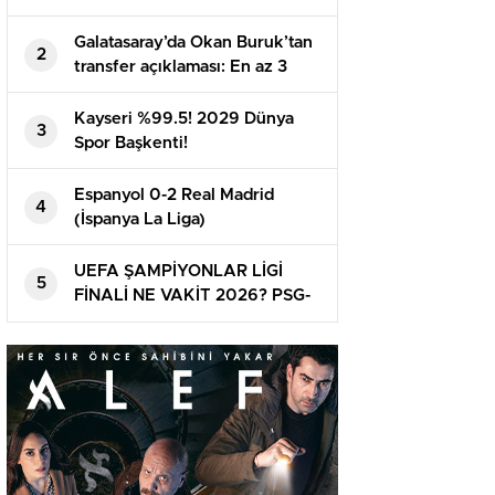
Galatasaray’da Okan Buruk’tan
2
transfer açıklaması: En az 3
oyuncu daha alınacak | Mauro
Icardi, Boey, Nelsson…
Kayseri %99.5! 2029 Dünya
3
Spor Başkenti!
Espanyol 0-2 Real Madrid
4
(İspanya La Liga)
UEFA ŞAMPİYONLAR LİGİ
5
FİNALİ NE VAKİT 2026? PSG-
Arsenal maçı ne vakit ve
nerede oynanacak? Finalin ismi
belirli oldu!