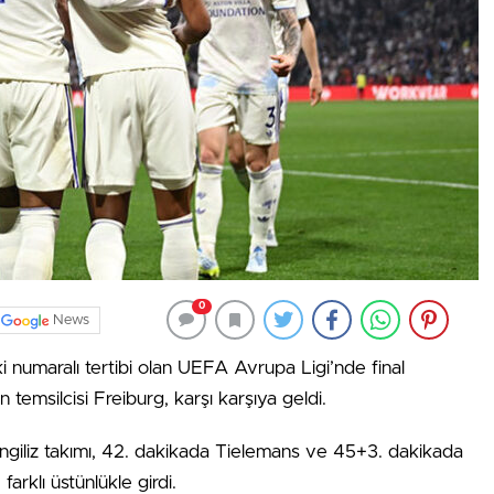
0
News
i numaralı tertibi olan UEFA Avrupa Ligi’nde final
n temsilcisi Freiburg, karşı karşıya geldi.
nı İngiliz takımı, 42. dakikada Tielemans ve 45+3. dakikada
arklı üstünlükle girdi.