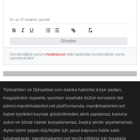
En az 10 karakter gerekli
Gönder
Gönderdiğiniz yorum
moderasyon
ekibi tarafından incelendikten sonra
yayınlanacaktır.
Türkiye'den ve Dünya’dan son dakika haberler, köşe yazıları,
magazinden siyasete, spordan seyahate bütün konuların tek
adresi mardinhaberleri.net platformunda; mardinhaberleri.net
haber içerikleri kaynak gösterilmeden alıntı yapılamaz, kanuna
aykırı ve izinsiz olarak kopyalanamaz, başka yerde yayınlanamaz.
Aykırı işlem yapan kişi/kişiler için yasal başvuru hakkı saklı
tutulmaktadır. mardinhaberleri.net tercih ettiğiniz için teşekkür