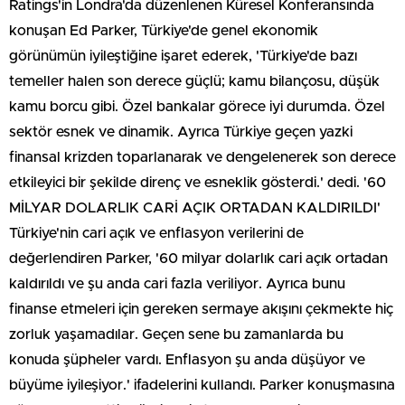
Ratings'in Londra'da düzenlenen Küresel Konferansında
konuşan Ed Parker, Türkiye'de genel ekonomik
görünümün iyileştiğine işaret ederek, 'Türkiye'de bazı
temeller halen son derece güçlü; kamu bilançosu, düşük
kamu borcu gibi. Özel bankalar görece iyi durumda. Özel
sektör esnek ve dinamik. Ayrıca Türkiye geçen yazki
finansal krizden toparlanarak ve dengelenerek son derece
etkileyici bir şekilde direnç ve esneklik gösterdi.' dedi. '60
MİLYAR DOLARLIK CARİ AÇIK ORTADAN KALDIRILDI'
Türkiye'nin cari açık ve enflasyon verilerini de
değerlendiren Parker, '60 milyar dolarlık cari açık ortadan
kaldırıldı ve şu anda cari fazla veriliyor. Ayrıca bunu
finanse etmeleri için gereken sermaye akışını çekmekte hiç
zorluk yaşamadılar. Geçen sene bu zamanlarda bu
konuda şüpheler vardı. Enflasyon şu anda düşüyor ve
büyüme iyileşiyor.' ifadelerini kullandı. Parker konuşmasına