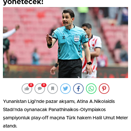
yönetecek!
0
0
Yunanistan Ligi’nde pazar akşamı, Atina A.Nikolaidis
Stadı’nda oynanacak Panathinaikos-Olympiakos
şampiyonluk play-off maçına Türk hakem Halil Umut Meler
atandı.