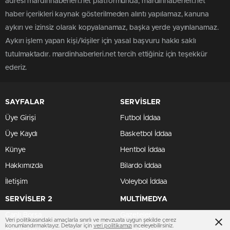
adresi mardinhaberleri.net platformunda; mardinhaberleri.net
haber içerikleri kaynak gösterilmeden alıntı yapılamaz, kanuna
aykırı ve izinsiz olarak kopyalanamaz, başka yerde yayınlanamaz.
Aykırı işlem yapan kişi/kişiler için yasal başvuru hakkı saklı
tutulmaktadır. mardinhaberleri.net tercih ettiğiniz için teşekkür
ederiz.
SAYFALAR
SERVİSLER
Üye Girişi
Futbol İddaa
Üye Kaydı
Basketbol İddaa
Künye
Hentbol İddaa
Hakkımızda
Bilardo İddaa
İletişim
Voleybol İddaa
SERVİSLER 2
MULTİMEDYA
Canlı Borsa
Gazeteler
Veri politikasındaki amaçlarla sınırlı ve mevzuata uygun şekilde çerez
konumlandırmaktayız. Detaylar için
veri politikamızı
inceleyebilirsiniz.