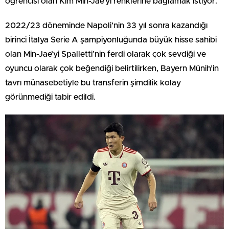
öğrencisi olan Kim Min-Jae’yi renklerine bağlamak istiyor.
2022/23 döneminde Napoli’nin 33 yıl sonra kazandığı
birinci İtalya Serie A şampiyonluğunda büyük hisse sahibi
olan Min-Jae’yi Spalletti’nin ferdi olarak çok sevdiği ve
oyuncu olarak çok beğendiği belirtilirken, Bayern Münih’in
tavrı münasebetiyle bu transferin şimdilik kolay
görünmediği tabir edildi.