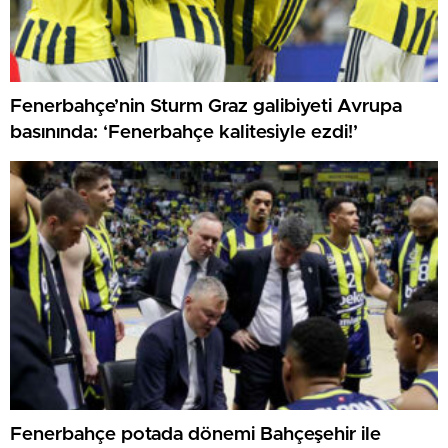
Fenerbahçe’nin Sturm Graz galibiyeti Avrupa
basınında: ‘Fenerbahçe kalitesiyle ezdi!’
Fenerbahçe potada dönemi Bahçeşehir ile