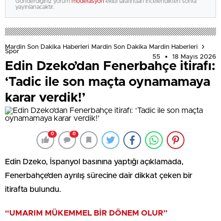
Gönderdiğiniz yorum
moderasyon
ekibi tarafından incelendikten sonra
yayınlanacaktır.
Mardin Son Dakika Haberleri Mardin Son Dakika Mardin Haberleri
Spor
55
18 Mayıs 2026
Edin Dzeko’dan Fenerbahçe itirafı:
‘Tadic ile son maçta oynamamaya
karar verdik!’
0
0
Edin Dzeko, İspanyol basınına yaptığı açıklamada,
Fenerbahçe’den ayrılış sürecine dair dikkat çeken bir
itirafta bulundu.
“UMARIM MÜKEMMEL BİR DÖNEM OLUR”