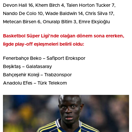
Devon Hall 16, Khem Birch 4, Talen Horton Tucker 7,
Nando De Colo 10, Wade Baldwin 14, Chris Silva 17,
Metecan Birsen 6, Onuralp Bitim 3, Emre Ekşioğlu
Basketbol Süper Ligi’nde olağan dönem sona ererken,
ligde play-off eşleşmeleri belirli oldu:
Fenerbahçe Beko – Safiport Erokspor
Beşiktaş – Galatasaray
Bahçeşehir Koleji – Trabzonspor
Anadolu Efes – Türk Telekom