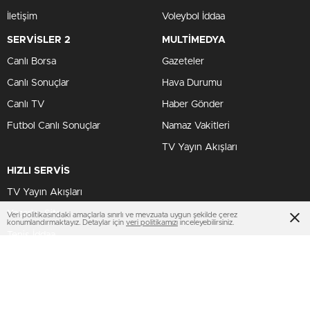
İletişim
Voleybol İddaa
SERVİSLER 2
MULTİMEDYA
Canlı Borsa
Gazeteler
Canlı Sonuçlar
Hava Durumu
Canlı TV
Haber Gönder
Futbol Canlı Sonuçlar
Namaz Vakitleri
TV Yayın Akışları
HIZLI SERVİS
TV Yayın Akışları
Yazarlar Site
Veri politikasındaki amaçlarla sınırlı ve mevzuata uygun şekilde çerez
konumlandırmaktayız. Detaylar için
veri politikamızı
inceleyebilirsiniz.
Tenis İddaa
Basketbol Canlı
AMP