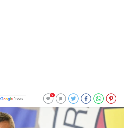
0
News