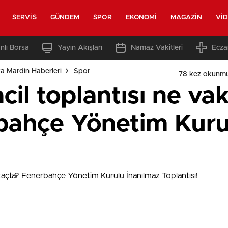
SERVIS
GÜNDEM
SPOR
EKONOMI
MAGAZIN
VI
nlı Borsa
Yayın Akışları
Namaz Vakitleri
Ecza
a Mardin Haberleri
Spor
78 kez okunmu
il toplantısı ne vak
bahçe Yönetim Kuru