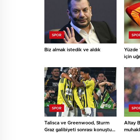
SPOR
SPO
Biz almak istedik ve aldık
Yüzde 1
için uğ
SPOR
SPO
Talisca ve Greenwood, Sturm
Altay B
Graz galibiyeti sonrası konuştu:
muhakk
9 numara golü diyebiliriz
opsiyon