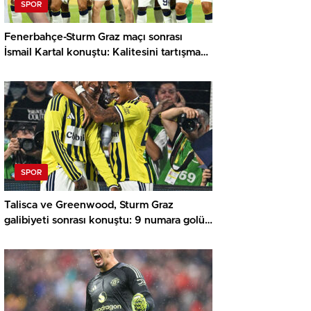
SPOR
Fenerbahçe-Sturm Graz maçı sonrası
İsmail Kartal konuştu: Kalitesini tartışmaya
gerek yok
SPOR
Talisca ve Greenwood, Sturm Graz
galibiyeti sonrası konuştu: 9 numara golü
diyebiliriz