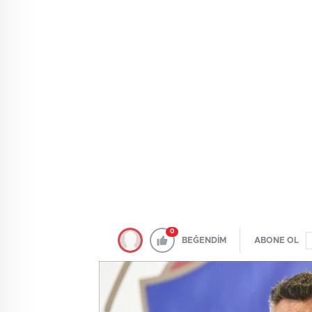
0
BEĞENDİM
ABONE OL