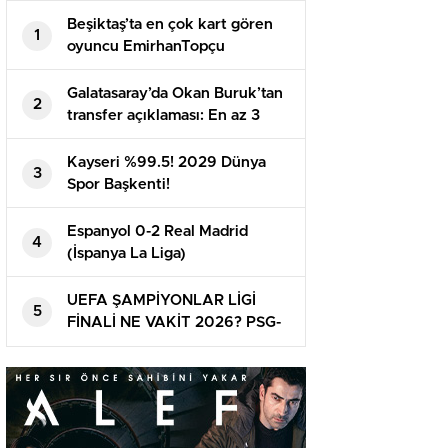
Beşiktaş’ta en çok kart gören
1
oyuncu EmirhanTopçu
Galatasaray’da Okan Buruk’tan
2
transfer açıklaması: En az 3
oyuncu daha alınacak | Mauro
Icardi, Boey, Nelsson…
Kayseri %99.5! 2029 Dünya
3
Spor Başkenti!
Espanyol 0-2 Real Madrid
4
(İspanya La Liga)
UEFA ŞAMPİYONLAR LİGİ
5
FİNALİ NE VAKİT 2026? PSG-
Arsenal maçı ne vakit ve
nerede oynanacak? Finalin ismi
belirli oldu!