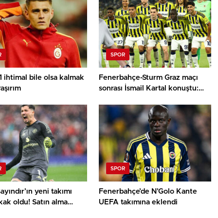
R
SPOR
 ihtimal bile olsa kalmak
Fenerbahçe-Sturm Graz maçı
raşırım
sonrası İsmail Kartal konuştu:
Kalitesini tartışmaya gerek yok
R
SPOR
ayındır’ın yeni takımı
Fenerbahçe’de N’Golo Kante
ak oldu! Satın alma
UEFA takımına eklendi
lu kiralık