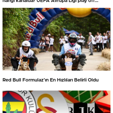
hangi kanalda? UEFA Avrupa Ligi play off
Beşiktaş ve Trabzonspor olası rakipleri
Red Bull Formulaz’ın En Hızlıları Belirli Oldu