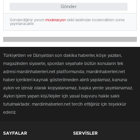
Gönder
Gönderdiğiniz yorum
moderasyon
ekibi tarafından incelendikten sonra
yayınlanacaktır.
Türkiye'den ve Dünya’dan son dakika haberler, köşe yazıları,
magazinden siyasete, spordan seyahate bütün konuların tek
adresi mardinhaberleri.net platformunda; mardinhaberleri.net
haber içerikleri kaynak gösterilmeden alıntı yapılamaz, kanuna
aykırı ve izinsiz olarak kopyalanamaz, başka yerde yayınlanamaz.
Aykırı işlem yapan kişi/kişiler için yasal başvuru hakkı saklı
tutulmaktadır. mardinhaberleri.net tercih ettiğiniz için teşekkür
ederiz.
SAYFALAR
SERVİSLER