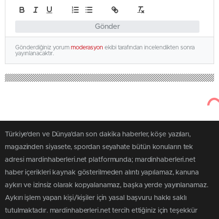
Gönder
Gönderdiğiniz yorum
moderasyon
ekibi tarafından incelendikten sonra
yayınlanacaktır.
Türkiye'den ve Dünya’dan son dakika haberler, köşe yazıları,
magazinden siyasete, spordan seyahate bütün konuların tek
adresi mardinhaberleri.net platformunda; mardinhaberleri.net
haber içerikleri kaynak gösterilmeden alıntı yapılamaz, kanuna
aykırı ve izinsiz olarak kopyalanamaz, başka yerde yayınlanamaz.
Aykırı işlem yapan kişi/kişiler için yasal başvuru hakkı saklı
tutulmaktadır. mardinhaberleri.net tercih ettiğiniz için teşekkür