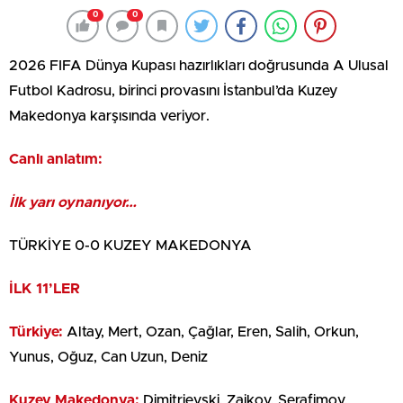
0
0
2026 FIFA Dünya Kupası hazırlıkları doğrusunda A Ulusal
Futbol Kadrosu, birinci provasını İstanbul’da Kuzey
Makedonya karşısında veriyor.
Canlı anlatım:
İlk yarı oynanıyor…
TÜRKİYE 0-0 KUZEY MAKEDONYA
İLK 11’LER
Türkiye:
Altay, Mert, Ozan, Çağlar, Eren, Salih, Orkun,
Yunus, Oğuz, Can Uzun, Deniz
Kuzey Makedonya:
Dimitrievski, Zajkov, Serafimov,