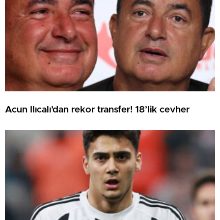
Acun Ilıcalı’dan rekor transfer! 18’lik cevher