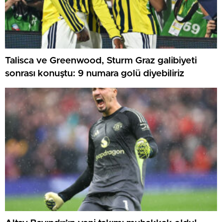
Talisca ve Greenwood, Sturm Graz galibiyeti
sonrası konuştu: 9 numara golü diyebiliriz