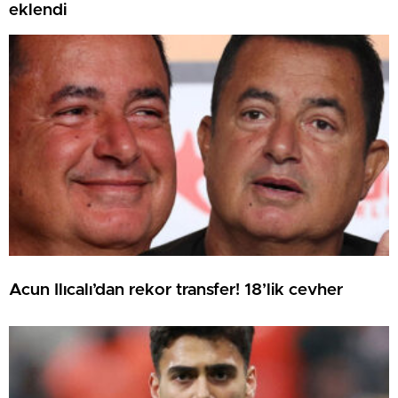
eklendi
Acun Ilıcalı’dan rekor transfer! 18’lik cevher