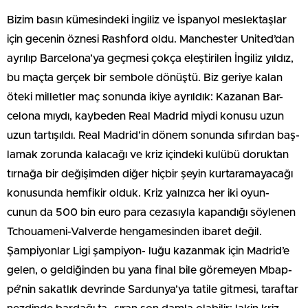
Bizim basın kümesindeki İngiliz ve İspanyol meslektaşlar
için gecenin öznesi Rashford oldu. Manchester United’dan
ayrılıp Barcelona’ya geçmesi çokça eleştirilen İngiliz yıldız,
bu maçta gerçek bir sembole dönüştü. Biz geriye kalan
öteki milletler maç sonunda ikiye ayrıldık: Kazanan Bar-
celona mıydı, kaybeden Real Madrid miydi konusu uzun
uzun tartışıldı. Real Madrid’in dönem sonunda sıfırdan baş-
lamak zorunda kalacağı ve kriz içindeki kulübü doruktan
tırnağa bir değişimden diğer hiçbir şeyin kurtaramayacağı
konusunda hemfikir olduk. Kriz yalnızca her iki oyun-
cunun da 500 bin euro para cezasıyla kapandığı söylenen
Tchouameni-Valverde hengamesinden ibaret değil.
Şampiyonlar Ligi şampiyon- luğu kazanmak için Madrid’e
gelen, o geldiğinden bu yana final bile göremeyen Mbap-
pé’nin sakatlık devrinde Sardunya’ya tatile gitmesi, taraftar