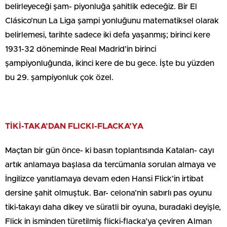
belirleyeceği şam- piyonluğa şahitlik edeceğiz. Bir El
Clásico’nun La Liga şampi yonluğunu matematiksel olarak
belirlemesi, tarihte sadece iki defa yaşanmış; birinci kere
1931-32 döneminde Real Madrid’in birinci
şampiyonluğunda, ikinci kere de bu gece. İşte bu yüzden
bu 29. şampiyonluk çok özel.
TİKİ-TAKA’DAN FLICKI-FLACKA’YA
Maçtan bir gün önce- ki basın toplantısında Katalan- cayı
artık anlamaya başlasa da tercümanla sorulan almaya ve
İngilizce yanıtlamaya devam eden Hansi Flick’in irtibat
dersine şahit olmuştuk. Bar- celona’nin sabırlı pas oyunu
tiki-takayı daha dikey ve süratli bir oyuna, buradaki deyişle,
Flick in isminden türetilmiş flicki-flacka’ya çeviren Alman