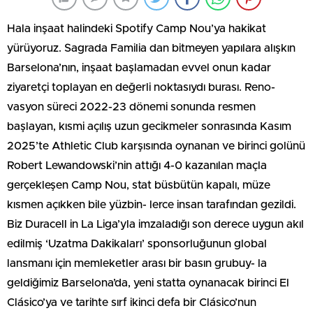
Hala inşaat halindeki Spotify Camp Nou’ya hakikat
yürüyoruz. Sagrada Familia dan bitmeyen yapılara alışkın
Barselona’nın, inşaat başlamadan evvel onun kadar
ziyaretçi toplayan en değerli noktasıydı burası. Reno-
vasyon süreci 2022-23 dönemi sonunda resmen
başlayan, kısmi açılış uzun gecikmeler sonrasında Kasım
2025’te Athletic Club karşısında oynanan ve birinci golünü
Robert Lewandowski’nin attığı 4-0 kazanılan maçla
gerçekleşen Camp Nou, stat büsbütün kapalı, müze
kısmen açıkken bile yüzbin- lerce insan tarafından gezildi.
Biz Duracell in La Liga’yla imzaladığı son derece uygun akıl
edilmiş ‘Uzatma Dakikaları’ sponsorluğunun global
lansmanı için memleketler arası bir basın grubuy- la
geldiğimiz Barselona’da, yeni statta oynanacak birinci El
Clásico’ya ve tarihte sırf ikinci defa bir Clásico’nun