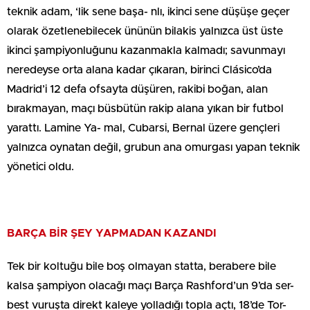
teknik adam, ‘lik sene başa- nlı, ikinci sene düşüşe geçer
olarak özetlenebilecek ününün bilakis yalnızca üst üste
ikinci şampiyonluğunu kazanmakla kalmadı; savunmayı
neredeyse orta alana kadar çıkaran, birinci Clásico’da
Madrid’i 12 defa ofsayta düşüren, rakibi boğan, alan
bırakmayan, maçı büsbütün rakip alana yıkan bir futbol
yarattı. Lamine Ya- mal, Cubarsi, Bernal üzere gençleri
yalnızca oynatan değil, grubun ana omurgası yapan teknik
yönetici oldu.
BARÇA BİR ŞEY YAPMADAN KAZANDI
Tek bir koltuğu bile boş olmayan statta, berabere bile
kalsa şampiyon olacağı maçı Barça Rashford’un 9’da ser-
best vuruşta direkt kaleye yolladığı topla açtı, 18’de Tor-