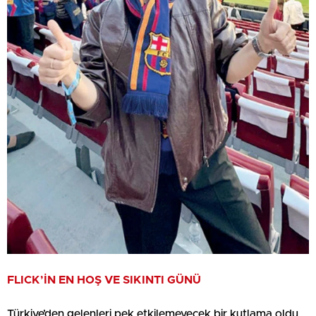
FLICK’İN EN HOŞ VE SIKINTI GÜNÜ
Türkiye’den gelenleri pek etkilemeyecek bir kutlama oldu