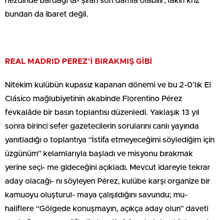
nezdinde bardağı ta- şıran son damla olabilir; lakin kriz
bundan da ibaret değil.
REAL MADRID PEREZ’İ BIRAKMIŞ GİBİ
Nitekim kulübün kupasız kapanan dönemi ve bu 2-0’lık El
Clásico mağlubiyetinin akabinde Florentino Pérez
fevkalâde bir basın toplantısı düzenledi. Yaklaşık 13 yıl
sonra birinci sefer gazetecilerin sorularını canlı yayında
yanıtladığı o toplantıya “İstifa etmeyeceğimi söylediğim için
üzgünüm” kelamlarıyla başladı ve misyonu bırakmak
yerine seçi- me gideceğini açıkladı. Mevcut idareyle tekrar
aday olacağı- nı söyleyen Pérez, kulübe karşı organize bir
kamuoyu oluşturul- maya çalışıldığını savundu; mu-
haliflere “Gölgede konuşmayın, açıkça aday olun” daveti