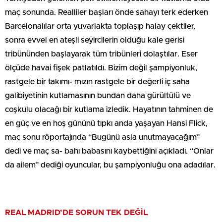
maç sonunda. Realliler başları önde sahayı terk ederken
Barcelonalılar orta yuvarlakta toplaşıp halay çektiler,
sonra evvel en ateşli seyircilerin olduğu kale gerisi
tribününden başlayarak tüm tribünleri dolaştılar. Eser
ölçüde havai fişek patlatıldı. Bizim değil şampiyonluk,
rastgele bir takımı- mızın rastgele bir değerli iç saha
galibiyetinin kutlamasının bundan daha gürültülü ve
coşkulu olacağı bir kutlama izledik. Hayatının tahminen de
en güç ve en hoş gününü tıpkı anda yaşayan Hansi Flick,
maç sonu röportajında “Bugünü asla unutmayacağım”
dedi ve maç sa- bahı babasını kaybettiğini açıkladı. “Onlar
da ailem” dediği oyuncular, bu şampiyonluğu ona adadılar.
REAL MADRID’DE SORUN TEK DEĞİL