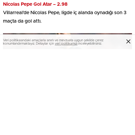
Nicolas Pepe Gol Atar – 2.98
Villarreal’de Nicolas Pepe, ligde iç alanda oynadığı son 3
maçta da gol attı.
Veri politikasındaki amaçlarla sınırlı ve mevzuata uygun şekilde çerez
konumlandırmaktayız. Detaylar için
veri politikamızı
inceleyebilirsiniz.
Altay Bayındır’ın yeni takımı muhakkak oldu!
Satın alma opsiyonlu kiralık