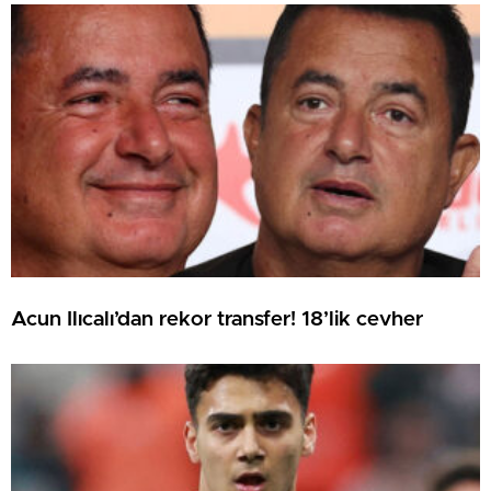
Acun Ilıcalı’dan rekor transfer! 18’lik cevher