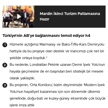
Mardin İkinci Turizm Patlamasına
Hazır
Türkiye’nin AB’ye bağlanmasını temsil ediyor h4
Hizmete açtığımız Marmaray ve Bakü-Tiflis-Kars Demiryolu
hattıyla da bu projeye olan destek ve inancımızı çok net bir
şekilde ortaya koyduk.”
Bu nedenle, Londra’dan Pekin’e uzanan Demir İpek Yolu’nun
hayata geçmesine de en başından beri stratejik bir mesele
olarak yaklaştık.
Bu projenin, ‘Orta Koridoru’, bizim deyimimizle ‘Modern İpek
Yolu’nun hayatiyet kazanması için son dönemde ülkemiz
genelinde, doğu-batı ve kuzey-güney ekseninde çok büyük
işlere imza attık