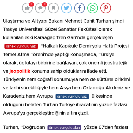
0
0
Ulaştırma ve Altyapı Bakanı Mehmet Cahit Turhan şimdi
Trakya Üniversitesi Güzel Sanatlar Fakültesi olarak
kullanılan eski Karaağaç Tren Garı’nda gerçekleşen
“Halkalı Kapıkule Demiryolu Hattı Projesi
örnek vurgulu yazı
Temel Atma Töreni’nde yaptığı konuşmada, Türkiye
olarak, üç kıtayı birbirine bağlayan, çok önemli jeostratejik
ve
jeopolitik
konuma sahip olduklarını ifade etti.
Türkiye’nin hem coğrafi konumuyla hem de kültürel birikimi
ve tarihi sürekliliğiyle hem Asya hem Ortadoğu Akdeniz ve
Karadeniz hem Avrupa
ülkesinde
örnek vurgulu yazı
olduğunu belirten Turhan Türkiye ihracatının yüzde fazlası
Avrupa’ya gerçekleştirdiğinin altını çizdi.
Turhan, “Doğrudan
yüzde 67’den fazlası
örnek vurgulu alan