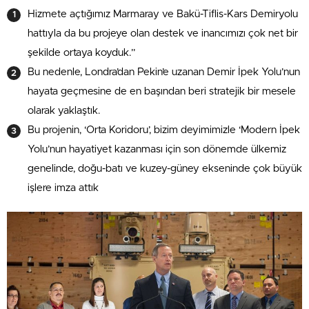
Hizmete açtığımız Marmaray ve Bakü-Tiflis-Kars Demiryolu
hattıyla da bu projeye olan destek ve inancımızı çok net bir
şekilde ortaya koyduk.”
Bu nedenle, Londra’dan Pekin’e uzanan Demir İpek Yolu’nun
hayata geçmesine de en başından beri stratejik bir mesele
olarak yaklaştık.
Bu projenin, ‘Orta Koridoru’, bizim deyimimizle ‘Modern İpek
Yolu’nun hayatiyet kazanması için son dönemde ülkemiz
genelinde, doğu-batı ve kuzey-güney ekseninde çok büyük
işlere imza attık