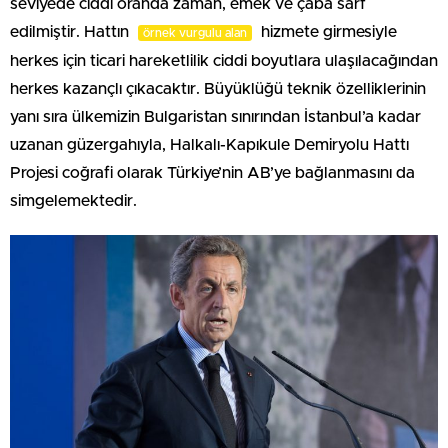
seviyede ciddi oranda zaman, emek ve çaba sarf
edilmiştir. Hattın
hizmete girmesiyle
örnek vurgulu alan
herkes için ticari hareketlilik ciddi boyutlara ulaşılacağından
herkes kazançlı çıkacaktır. Büyüklüğü teknik özelliklerinin
yanı sıra ülkemizin Bulgaristan sınırından İstanbul’a kadar
uzanan güzergahıyla, Halkalı-Kapıkule Demiryolu Hattı
Projesi coğrafi olarak Türkiye’nin AB’ye bağlanmasını da
simgelemektedir.