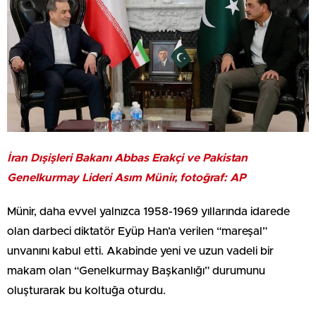
İran Dışişleri Bakanı Abbas Erakçi ve Pakistan
Genelkurmay Lideri Asım Münir, fotoğraf: AP
Münir, daha evvel yalnızca 1958-1969 yıllarında idarede
olan darbeci diktatör Eyüp Han’a verilen “mareşal”
unvanını kabul etti. Akabinde yeni ve uzun vadeli bir
makam olan “Genelkurmay Başkanlığı” durumunu
oluşturarak bu koltuğa oturdu.