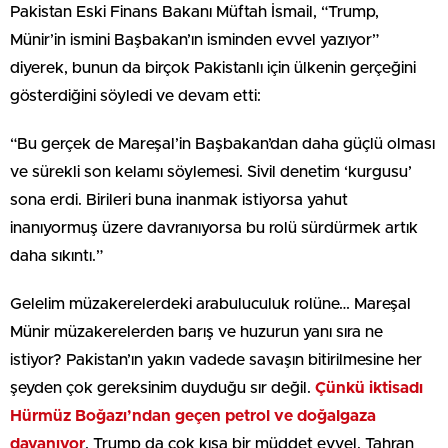
Pakistan Eski Finans Bakanı Müftah İsmail, “Trump,
Münir’in ismini Başbakan’ın isminden evvel yazıyor”
diyerek, bunun da birçok Pakistanlı için ülkenin gerçeğini
gösterdiğini söyledi ve devam etti:
“Bu gerçek de Mareşal’in Başbakan’dan daha güçlü olması
ve sürekli son kelamı söylemesi. Sivil denetim ‘kurgusu’
sona erdi. Birileri buna inanmak istiyorsa yahut
inanıyormuş üzere davranıyorsa bu rolü sürdürmek artık
daha sıkıntı.”
Gelelim müzakerelerdeki arabuluculuk rolüne… Mareşal
Münir müzakerelerden barış ve huzurun yanı sıra ne
istiyor? Pakistan’ın yakın vadede savaşın bitirilmesine her
şeyden çok gereksinim duyduğu sır değil.
Çünkü iktisadı
Hürmüz Boğazı’ndan geçen petrol ve doğalgaza
dayanıyor
. Trump da çok kısa bir müddet evvel, Tahran