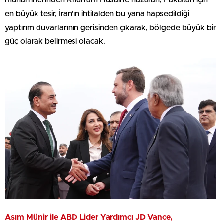
muharrirlerinden Khurram Husain’e nazaran, Pakistan için
en büyük tesir, İran’ın ihtilalden bu yana hapsedildiği
yaptırım duvarlarının gerisinden çıkarak, bölgede büyük bir
güç olarak belirmesi olacak.
Asım Münir ile ABD Lider Yardımcı JD Vance,