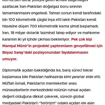
Körfez’den deniz yoluyla gelen ikmale bağımlılığını
azaltacak İran-Pakistan doğalgaz boru sınırının
tamamlanmasını engelledi. Tahran sonun kendi tarafındaki
bin 100 kilometrelik çizgisi inşa etti lakin Pakistan kendi
hissesine düşen 700 kilometrelik kısma şimdi başlamadı.
İran, 18 milyar dolarlık tazminat talep ediyor ve mahkeme
kararının iki yıl içinde çıkması bekleniyor.
Pek çok kişi
Mareşal Münir’in projedeki yaptırımların gevşetilmesi için
Beyaz Saray’daki pozisyonundan faydalanmasını
umuyor.
Diplomatik açıdan bakıldığında ise, barış süreci tekrar
başlamasa bile Pakistan halihazırda kimi yararlar elde etti.
Müftah İsmail, Pakistan’ın memleketler arası
münasebetlerin merkezindeki rolünün ruhsal açıdan
değerli olduğuna dikkat çekerek, sürecin global
medyadaki Pakistan’ı “terörizm” odaklı açıdan ele alan