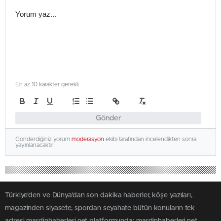
En az 10 karakter gerekli
Gönder
Gönderdiğiniz yorum
moderasyon
ekibi tarafından incelendikten sonra
yayınlanacaktır.
Türkiye'den ve Dünya’dan son dakika haberler, köşe yazıları,
magazinden siyasete, spordan seyahate bütün konuların tek
adresi mardinhaberleri.net platformunda; mardinhaberleri.net