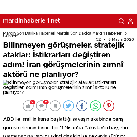
planlıyor?
mardinhaberleri.net
Mardin Son Dakika Haberleri Mardin Son Dakika Mardin Haberleri
Gündem
52
8 Mayıs 2026
Bilinmeyen görüşmeler, stratejik
ataklar: İstikrarları değiştiren
adım! İran görüşmelerinin zımnî
aktörü ne planlıyor?
0
0
ABD ile İsrail’in İran’a başlattığı savaşın akabinde barış
görüşmelerinin birinci tipi 11 Nisan’da Pakistan’ın başşehri
İslamabad’da yapıldı. İkinci cins için ise bekleyiş sürüyor.