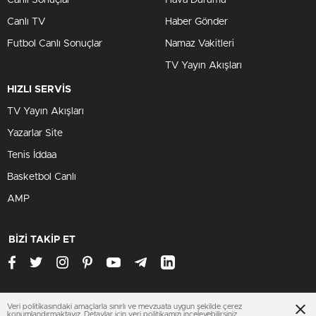
Canlı TV
Haber Gönder
Futbol Canlı Sonuçlar
Namaz Vakitleri
TV Yayın Akışları
HIZLI SERVİS
TV Yayın Akışları
Yazarlar Site
Tenis İddaa
Basketbol Canlı
AMP
BİZİ TAKİP ET
Veri politikasındaki amaçlarla sınırlı ve mevzuata uygun şekilde çerez
mardinhaberleri.net
konumlandırmaktayız. Detaylar için
veri politikamızı
inceleyebilirsiniz.