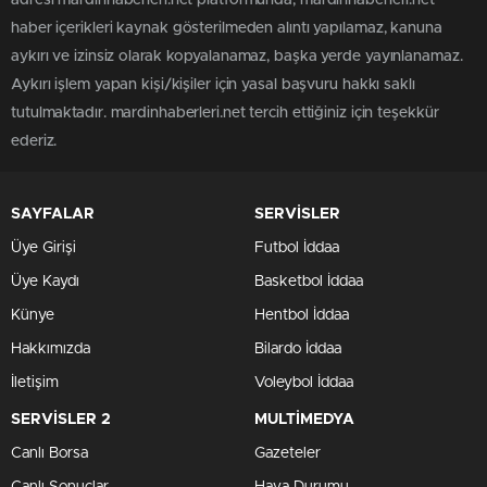
haber içerikleri kaynak gösterilmeden alıntı yapılamaz, kanuna
aykırı ve izinsiz olarak kopyalanamaz, başka yerde yayınlanamaz.
Aykırı işlem yapan kişi/kişiler için yasal başvuru hakkı saklı
tutulmaktadır. mardinhaberleri.net tercih ettiğiniz için teşekkür
ederiz.
SAYFALAR
SERVİSLER
Üye Girişi
Futbol İddaa
Üye Kaydı
Basketbol İddaa
Künye
Hentbol İddaa
Hakkımızda
Bilardo İddaa
İletişim
Voleybol İddaa
SERVİSLER 2
MULTİMEDYA
Canlı Borsa
Gazeteler
Canlı Sonuçlar
Hava Durumu