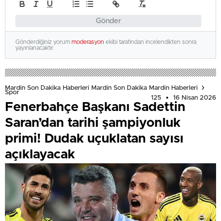
Gönder
Gönderdiğiniz yorum
moderasyon
ekibi tarafından incelendikten sonra
yayınlanacaktır.
Mardin Son Dakika Haberleri Mardin Son Dakika Mardin Haberleri
Spor
125
16 Nisan 2026
Fenerbahçe Başkanı Sadettin
Saran’dan tarihi şampiyonluk
primi! Dudak uçuklatan sayısı
açıklayacak