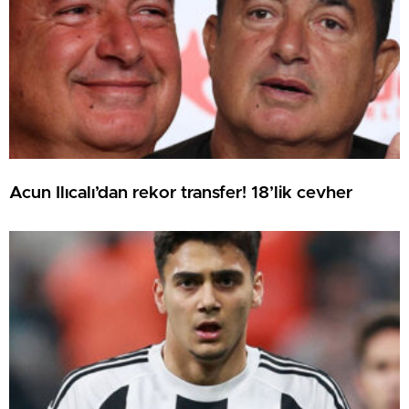
Acun Ilıcalı’dan rekor transfer! 18’lik cevher