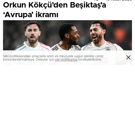
Orkun Kökçü’den Beşiktaş’a
‘Avrupa’ ikramı
Veri politikasındaki amaçlarla sınırlı ve mevzuata uygun şekilde çerez
konumlandırmaktayız. Detaylar için
veri politikamızı
inceleyebilirsiniz.
0
0
Beşiktaş’ın dönem başında büyük bir operasyonla takımına
kattığı ve Siyah-Beyazlılar’ın tarihteki en değerli transferi
olan Orkun Kökçü (25 milyon Euro), 2026 yılında kalitesini