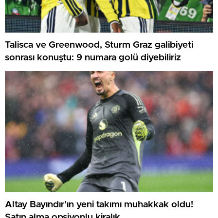
Talisca ve Greenwood, Sturm Graz galibiyeti
sonrası konuştu: 9 numara golü diyebiliriz
Altay Bayındır’ın yeni takımı muhakkak oldu!
Satın alma opsiyonlu kiralık