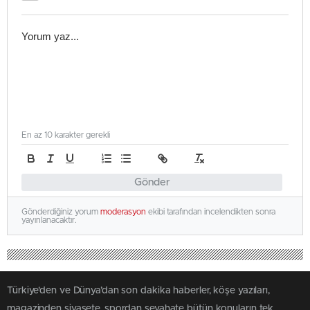
En az 10 karakter gerekli
Gönder
Gönderdiğiniz yorum
moderasyon
ekibi tarafından incelendikten sonra
yayınlanacaktır.
Türkiye'den ve Dünya’dan son dakika haberler, köşe yazıları,
magazinden siyasete, spordan seyahate bütün konuların tek