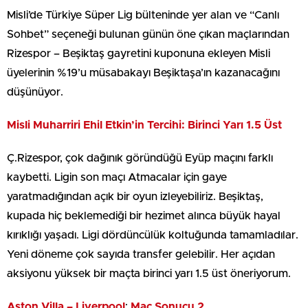
Misli’de Türkiye Süper Lig bülteninde yer alan ve “Canlı
Sohbet” seçeneği bulunan günün öne çıkan maçlarından
Rizespor – Beşiktaş gayretini kuponuna ekleyen Misli
üyelerinin %19’u müsabakayı Beşiktaşa’ın kazanacağını
düşünüyor.
Misli Muharriri Ehil Etkin’in Tercihi: Birinci Yarı 1.5 Üst
Ç.Rizespor, çok dağınık göründüğü Eyüp maçını farklı
kaybetti. Ligin son maçı Atmacalar için gaye
yaratmadığından açık bir oyun izleyebiliriz. Beşiktaş,
kupada hiç beklemediği bir hezimet alınca büyük hayal
kırıklığı yaşadı. Ligi dördüncülük koltuğunda tamamladılar.
Yeni döneme çok sayıda transfer gelebilir. Her açıdan
aksiyonu yüksek bir maçta birinci yarı 1.5 üst öneriyorum.
Aston Villa – Liverpool
:
Maç Sonucu 2