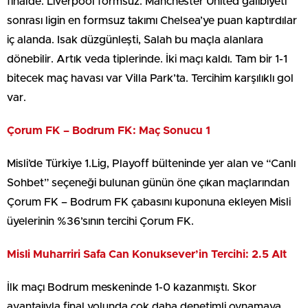
finalde. Liverpool formsuz. Manchester United galibiyeti
sonrası ligin en formsuz takımı Chelsea’ye puan kaptırdılar
iç alanda. Isak düzgünleşti, Salah bu maçla alanlara
dönebilir. Artık veda tiplerinde. İki maçı kaldı. Tam bir 1-1
bitecek maç havası var Villa Park’ta. Tercihim karşılıklı gol
var.
Çorum FK – Bodrum FK: Maç Sonucu 1
Misli’de Türkiye 1.Lig, Playoff bülteninde yer alan ve “Canlı
Sohbet” seçeneği bulunan günün öne çıkan maçlarından
Çorum FK – Bodrum FK çabasını kuponuna ekleyen Misli
üyelerinin %36’sının tercihi Çorum FK.
Misli Muharriri Safa Can Konuksever’in Tercihi: 2.5 Alt
İlk maçı Bodrum meskeninde 1-0 kazanmıştı. Skor
avantajıyla final yolunda çok daha denetimli oynamaya