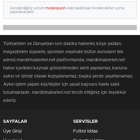
Gönderdiğiniz yorum
moderasyon
ekibi tarafından incelendikten sonra
yayınlanacaktır.
Türkiye'den ve Dünya’dan son dakika haberler, köşe yazıları,
magazinden siyasete, spordan seyahate bütün konuların tek
adresi mardinhaberleri.net platformunda; mardinhaberleri.net
haber içerikleri kaynak gösterilmeden alıntı yapılamaz, kanuna
aykırı ve izinsiz olarak kopyalanamaz, başka yerde yayınlanamaz.
Aykırı işlem yapan kişi/kişiler için yasal başvuru hakkı saklı
tutulmaktadır. mardinhaberleri.net tercih ettiğiniz için teşekkür
ederiz.
SAYFALAR
SERVİSLER
Üye Girişi
Futbol İddaa