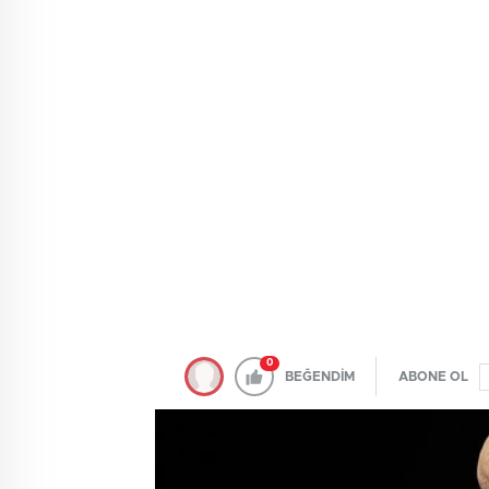
0
BEĞENDİM
ABONE OL