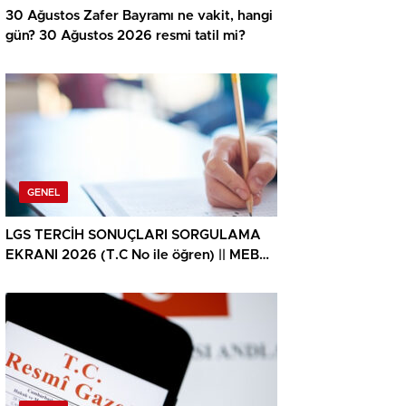
30 Ağustos Zafer Bayramı ne vakit, hangi
gün? 30 Ağustos 2026 resmi tatil mi?
GENEL
LGS TERCİH SONUÇLARI SORGULAMA
EKRANI 2026 (T.C No ile öğren) || MEB
LGS tercih sonuçları ne vakit açıklanacak,
lise yerleştirme sonuçlarına nereden
bakılır? 2026 LGS lise tercih sonuçları
sorgulama ekranı MEB.gov.tr!