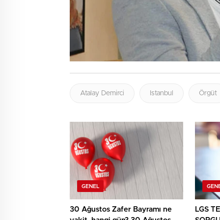
Atalay Demirci
Istanbul
Örgüt
GENEL
GEN
30 Ağustos Zafer Bayramı ne
LGS T