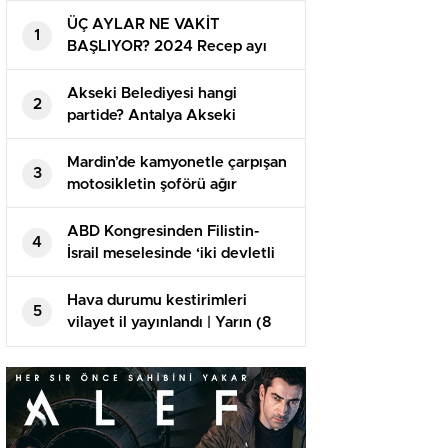
ÜÇ AYLAR NE VAKİT
1
BAŞLIYOR? 2024 Recep ayı
hangi gün başlayacak? Diyanet
takvimi aşikâr oldu: İşte Receb,
Akseki Belediyesi hangi
2
Şaban ve Ramazan ayları
partide? Antalya Akseki
başlangıç tarihi
Belediye Lideri kimdir? 2019
Akseki lokal seçim sonuçları…
Mardin’de kamyonetle çarpışan
3
motosikletin şoförü ağır
yaralandı
ABD Kongresinden Filistin-
4
İsrail meselesinde ‘iki devletli
çözüme’ destek
Hava durumu kestirimleri
5
vilayet il yayınlandı | Yarın (8
Kasım) hava nasıl olacak?
Çarşamba günü yağmur var mı?
Meteoroloji’den İstanbul’a
uyarı!