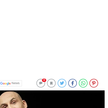
0
News