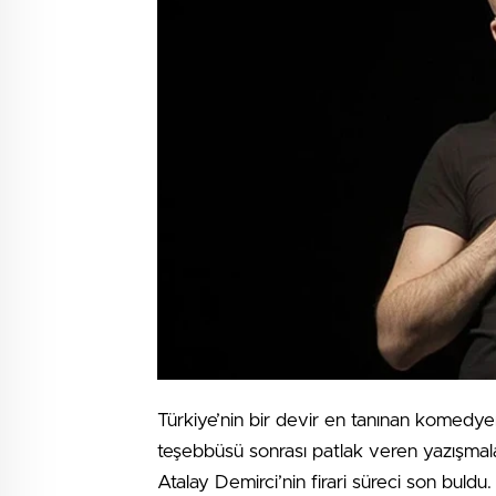
Türkiye’nin bir devir en tanınan komedye
teşebbüsü sonrası patlak veren yazışmalar
Atalay Demirci’nin firari süreci son buld