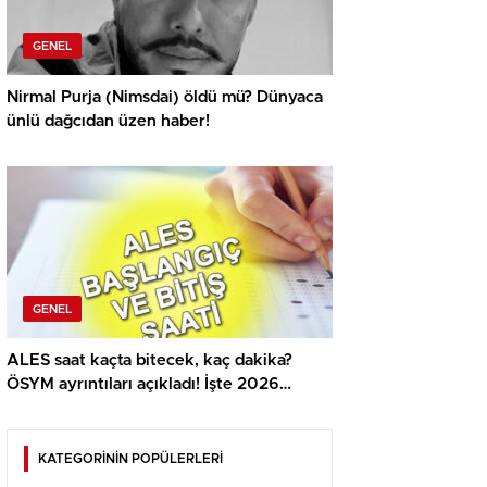
GENEL
Nirmal Purja (Nimsdai) öldü mü? Dünyaca
ünlü dağcıdan üzen haber!
GENEL
ALES saat kaçta bitecek, kaç dakika?
ÖSYM ayrıntıları açıkladı! İşte 2026
ALES/2 sınavı başlangıç ve bitiş saati
KATEGORİNİN POPÜLERLERİ