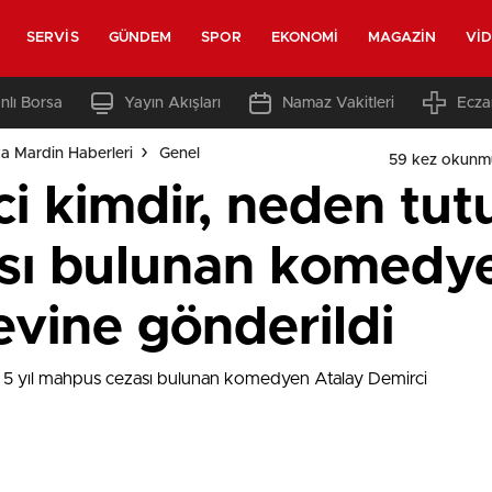
SERVIS
GÜNDEM
SPOR
EKONOMI
MAGAZIN
VI
nlı Borsa
Yayın Akışları
Namaz Vakitleri
Ecza
a Mardin Haberleri
Genel
59 kez okunm
i kimdir, neden tutu
sı bulunan komedye
evine gönderildi