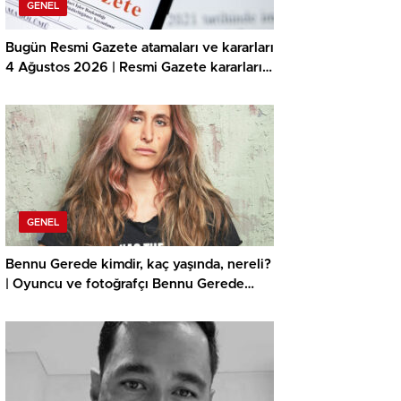
GENEL
Bugün Resmi Gazete atamaları ve kararları
4 Ağustos 2026 | Resmi Gazete kararları
neler? İçişleri Bakanlığı Jandarma ve Sahil
Güvenlik Akademisi akademik işçi alımı
duyurusu yayınlandı!
GENEL
Bennu Gerede kimdir, kaç yaşında, nereli?
| Oyuncu ve fotoğrafçı Bennu Gerede
gözaltına mı alındı? İşte Bennu Gerede’nin
biyografisi ve hayatı!