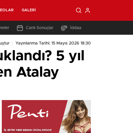
DEOLAR
GALERI
neler
Canlı Sonuçlar
İddaa
uştur
Yayınlanma Tarihi: 15 Mayıs 2026 18:30
klandı? 5 yıl
n Atalay