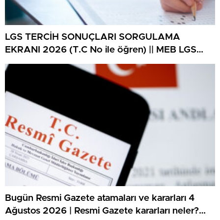
LGS TERCİH SONUÇLARI SORGULAMA
EKRANI 2026 (T.C No ile öğren) || MEB LGS
tercih sonuçları ne vakit açıklanacak, lise
yerleştirme sonuçlarına nereden bakılır? 2026
LGS lise tercih sonuçları sorgulama ekranı
MEB.gov.tr!
Bugün Resmi Gazete atamaları ve kararları 4
Ağustos 2026 | Resmi Gazete kararları neler?