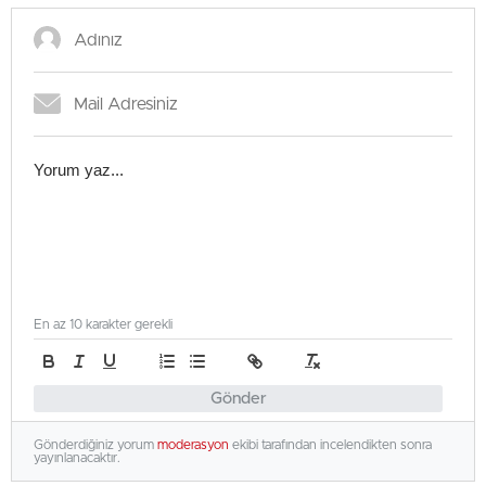
İçişleri Bakanlığı Jandarma ve Sahil Güvenlik
Akademisi akademik işçi alımı duyurusu
yayınlandı!
En az 10 karakter gerekli
Gönder
Gönderdiğiniz yorum
moderasyon
ekibi tarafından incelendikten sonra
yayınlanacaktır.