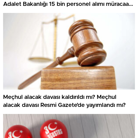
Adalet Bakanlığı 15 bin personel alımı müracaat
sonuçları ne vakit açıklanacak, açıklandı mı? İKM
uzunluk kilo ölçümü ne vakit, imtihan yerleri
muhakkak oldu mu?
Meçhul alacak davası kaldırıldı mı? Meçhul
alacak davası Resmi Gazete’de yayımlandı mı?