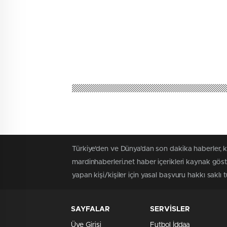
Türkiye'den ve Dünya’dan son dakika haberler, k
mardinhaberleri.net haber içerikleri kaynak gös
yapan kişi/kişiler için yasal başvuru hakkı saklı 
SAYFALAR
SERVİSLER
Üye Girişi
Futbol İddaa