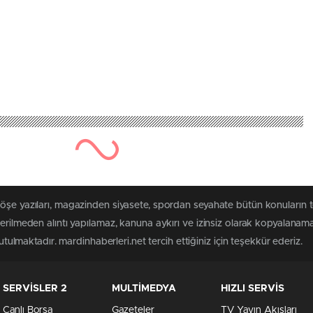
öşe yazıları, magazinden siyasete, spordan seyahate bütün konuların 
terilmeden alıntı yapılamaz, kanuna aykırı ve izinsiz olarak kopyalanam
tutulmaktadır. mardinhaberleri.net tercih ettiğiniz için teşekkür ederiz.
SERVİSLER 2
MULTİMEDYA
HIZLI SERVİS
Canlı Borsa
Gazeteler
TV Yayın Akışları