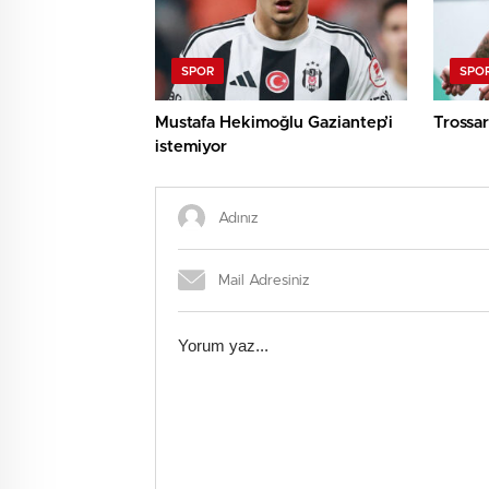
SPOR
SPO
Mustafa Hekimoğlu Gaziantep’i
Trossa
istemiyor