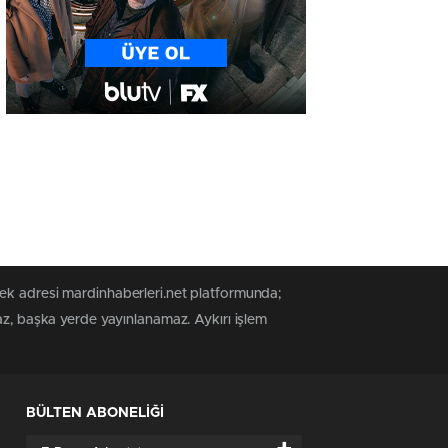
tek adresi mardinhaberleri.net platformunda;
az, başka yerde yayınlanamaz. Aykırı işlem
BÜLTEN ABONELİĞİ