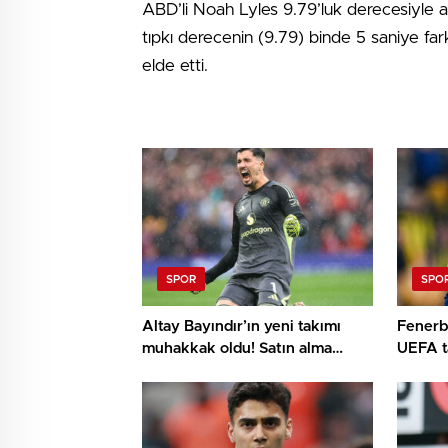
ABD’li Noah Lyles 9.79’luk derecesiyle 
tıpkı derecenin (9.79) binde 5 saniye fa
elde etti.
SPOR
SPO
Altay Bayındır’ın yeni takımı
Fenerb
muhakkak oldu! Satın alma
UEFA t
opsiyonlu kiralık