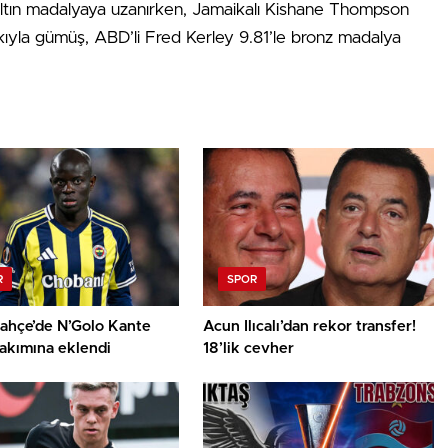
altın madalyaya uzanırken, Jamaikalı Kishane Thompson
rkıyla gümüş, ABD’li Fred Kerley 9.81’le bronz madalya
R
SPOR
ahçe’de N’Golo Kante
Acun Ilıcalı’dan rekor transfer!
akımına eklendi
18’lik cevher