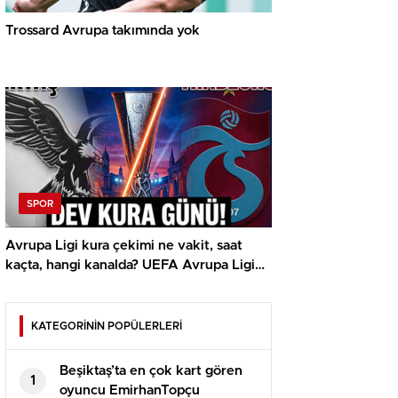
Trossard Avrupa takımında yok
SPOR
Avrupa Ligi kura çekimi ne vakit, saat
kaçta, hangi kanalda? UEFA Avrupa Ligi
play off Beşiktaş ve Trabzonspor olası
rakipleri
KATEGORİNİN POPÜLERLERİ
Beşiktaş’ta en çok kart gören
1
oyuncu EmirhanTopçu