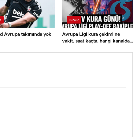
R
SPOR
rd Avrupa takımında yok
Avrupa Ligi kura çekimi ne
vakit, saat kaçta, hangi kanalda?
UEFA Avrupa Ligi play off
Beşiktaş ve Trabzonspor olası
rakipleri