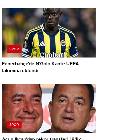
SPOR
Fenerbahçe’de N’Golo Kante UEFA
takımına eklendi
SPOR
Acun Ilıcalı’dan rekor transfer! 18’lik