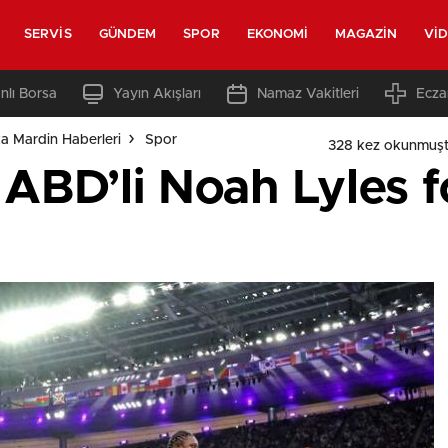
SERVIS
GÜNDEM
SPOR
EKONOMI
MAGAZIN
VI
nlı Borsa
Yayın Akışları
Namaz Vakitleri
Ecza
a Mardin Haberleri
Spor
328 kez okunmuşt
BD’li Noah Lyles fo