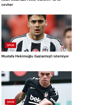
cevher
SPOR
Mustafa Hekimoğlu Gaziantep’i istemiyor
SPOR