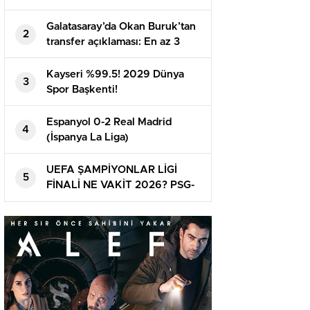
Galatasaray’da Okan Buruk’tan
2
transfer açıklaması: En az 3
oyuncu daha alınacak | Mauro
Icardi, Boey, Nelsson…
Kayseri %99.5! 2029 Dünya
3
Spor Başkenti!
Espanyol 0-2 Real Madrid
4
(İspanya La Liga)
UEFA ŞAMPİYONLAR LİGİ
5
FİNALİ NE VAKİT 2026? PSG-
Arsenal maçı ne vakit ve
nerede oynanacak? Finalin ismi
belirli oldu!