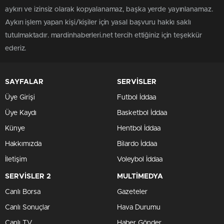
aykırı ve izinsiz olarak kopyalanamaz, başka yerde yayınlanamaz.
Aykırı işlem yapan kişi/kişiler için yasal başvuru hakkı saklı
tutulmaktadır. mardinhaberleri.net tercih ettiğiniz için teşekkür
ederiz.
SAYFALAR
SERVİSLER
Üye Girişi
Futbol İddaa
Üye Kaydı
Basketbol İddaa
Künye
Hentbol İddaa
Hakkımızda
Bilardo İddaa
İletişim
Voleybol İddaa
SERVİSLER 2
MULTİMEDYA
Canlı Borsa
Gazeteler
Canlı Sonuçlar
Hava Durumu
Canlı TV
Haber Gönder