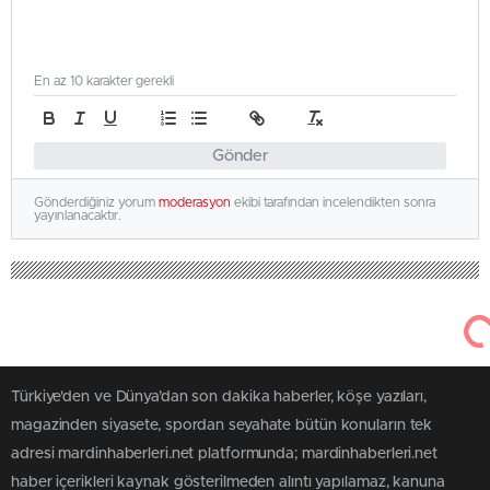
En az 10 karakter gerekli
Gönder
Gönderdiğiniz yorum
moderasyon
ekibi tarafından incelendikten sonra
yayınlanacaktır.
Türkiye'den ve Dünya’dan son dakika haberler, köşe yazıları,
magazinden siyasete, spordan seyahate bütün konuların tek
adresi mardinhaberleri.net platformunda; mardinhaberleri.net
haber içerikleri kaynak gösterilmeden alıntı yapılamaz, kanuna