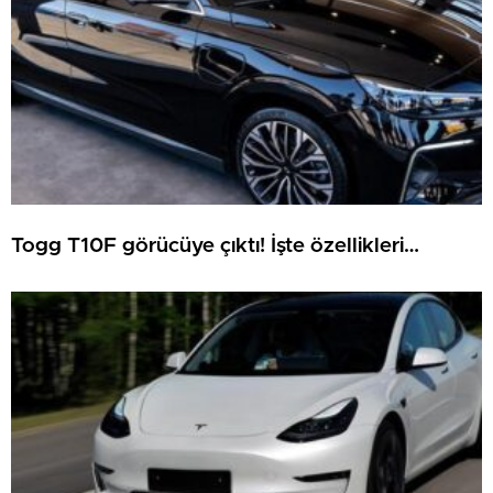
Togg T10F görücüye çıktı! İşte özellikleri…