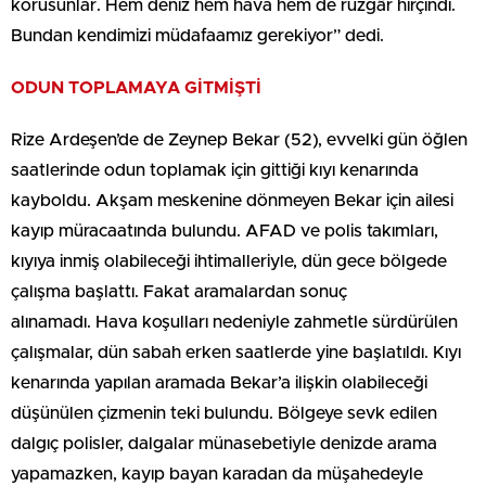
korusunlar. Hem deniz hem hava hem de rüzgâr hırçındı.
Bundan kendimizi müdafaamız gerekiyor” dedi.
ODUN TOPLAMAYA GİTMİŞTİ
Rize Ardeşen’de de Zeynep Bekar (52), evvelki gün öğlen
saatlerinde odun toplamak için gittiği kıyı kenarında
kayboldu. Akşam meskenine dönmeyen Bekar için ailesi
kayıp müracaatında bulundu. AFAD ve polis takımları,
kıyıya inmiş olabileceği ihtimalleriyle, dün gece bölgede
çalışma başlattı. Fakat aramalardan sonuç
alınamadı. Hava koşulları nedeniyle zahmetle sürdürülen
çalışmalar, dün sabah erken saatlerde yine başlatıldı. Kıyı
kenarında yapılan aramada Bekar’a ilişkin olabileceği
düşünülen çizmenin teki bulundu. Bölgeye sevk edilen
dalgıç polisler, dalgalar münasebetiyle denizde arama
yapamazken, kayıp bayan karadan da müşahedeyle