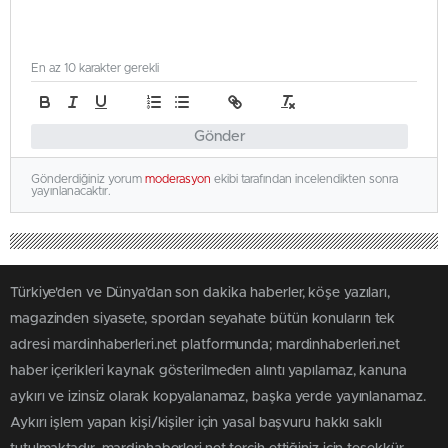
En az 10 karakter gerekli
Gönder
Gönderdiğiniz yorum
moderasyon
ekibi tarafından incelendikten sonra
yayınlanacaktır.
Türkiye'den ve Dünya’dan son dakika haberler, köşe yazıları,
magazinden siyasete, spordan seyahate bütün konuların tek
adresi mardinhaberleri.net platformunda; mardinhaberleri.net
haber içerikleri kaynak gösterilmeden alıntı yapılamaz, kanuna
aykırı ve izinsiz olarak kopyalanamaz, başka yerde yayınlanamaz.
Aykırı işlem yapan kişi/kişiler için yasal başvuru hakkı saklı