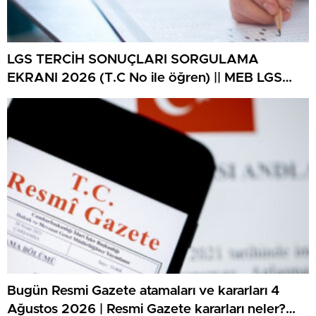
LGS TERCİH SONUÇLARI SORGULAMA
EKRANI 2026 (T.C No ile öğren) || MEB LGS
tercih sonuçları ne vakit açıklanacak, lise
yerleştirme sonuçlarına nereden bakılır? 2026
LGS lise tercih sonuçları sorgulama ekranı
MEB.gov.tr!
Bugün Resmi Gazete atamaları ve kararları 4
Ağustos 2026 | Resmi Gazete kararları neler?