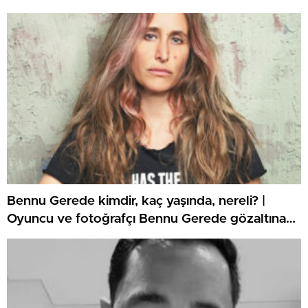
İçişleri Bakanlığı Jandarma ve Sahil Güvenlik
Akademisi akademik işçi alımı duyurusu
yayınlandı!
Bennu Gerede kimdir, kaç yaşında, nereli? |
Oyuncu ve fotoğrafçı Bennu Gerede gözaltına
mı alındı? İşte Bennu Gerede’nin biyografisi ve
hayatı!