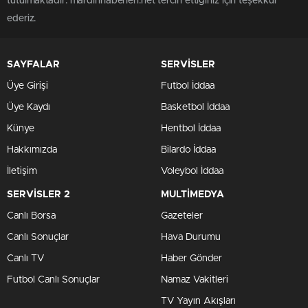
tutulmaktadır. mardinhaberleri.net tercih ettiğiniz için teşekkür
ederiz.
SAYFALAR
SERVİSLER
Üye Girişi
Futbol İddaa
Üye Kaydı
Basketbol İddaa
Künye
Hentbol İddaa
Hakkımızda
Bilardo İddaa
İletişim
Voleybol İddaa
SERVİSLER 2
MULTİMEDYA
Canlı Borsa
Gazeteler
Canlı Sonuçlar
Hava Durumu
Canlı TV
Haber Gönder
Futbol Canlı Sonuçlar
Namaz Vakitleri
TV Yayın Akışları