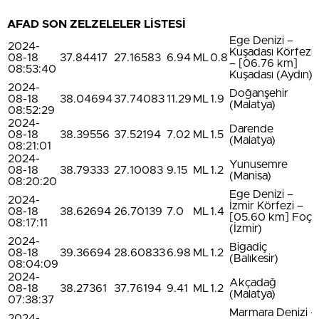
AFAD SON ZELZELELER LİSTESİ
Ege Denizi –
2024-
Kuşadası Körfezi
08-18
37.84417
27.16583
6.94
ML
0.8
– [06.76 km]
08:53:40
Kuşadası (Aydın)
2024-
Doğanşehir
08-18
38.04694
37.74083
11.29
ML
1.9
(Malatya)
08:52:29
2024-
Darende
08-18
38.39556
37.52194
7.02
ML
1.5
(Malatya)
08:21:01
2024-
Yunusemre
08-18
38.79333
27.10083
9.15
ML
1.2
(Manisa)
08:20:20
Ege Denizi –
2024-
İzmir Körfezi –
08-18
38.62694
26.70139
7.0
ML
1.4
[05.60 km] Foça
08:17:11
(İzmir)
2024-
Bigadiç
08-18
39.36694
28.60833
6.98
ML
1.2
(Balıkesir)
08:04:09
2024-
Akçadağ
08-18
38.27361
37.76194
9.41
ML
1.2
(Malatya)
07:38:37
Marmara Denizi –
2024-