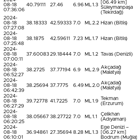
[06.49 km]
08-18
40.79111
27.46
6.96
ML
1.3
Süleymanpaşa
07:36:06
(Tekirdağ)
2024-
08-18
38.18333
42.59333
7.0
ML
2.2
Hizan (Bitlis)
07:27:08
2024-
08-18
38.1875
42.59611
7.23
ML
1.7
Hizan (Bitlis)
07:25:48
2024-
08-18
37.60083
29.18444
7.0
ML
1.2
Tavas (Denizli)
07:00:11
2024-
Akçadağ
08-18
38.2725
37.77194
6.9
ML
2.9
(Malatya)
06:52:27
2024-
Akçadağ
08-18
38.25694
37.7775
6.49
ML
2.0
(Malatya)
06:42:39
2024-
Tekman
08-18
39.72778
41.7225
7.0
ML
1.9
(Erzurum)
06:27:29
2024-
Çelikhan
08-18
38.05667
38.27722
7.0
ML
1.1
(Adıyaman)
06:20:25
2024-
Ege Denizi –
08-18
36.94861
27.35694
8.28
ML
1.3
[06.27 km]
06:10:01
Bodrum (Muğla)