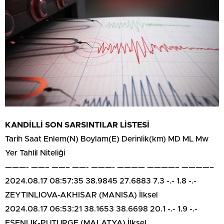
KANDİLLİ SON SARSINTILAR LİSTESİ
Tarih Saat Enlem(N) Boylam(E) Derinlik(km) MD ML Mw
Yer Tahlil Niteliği
———- ——– ——– ——- ———- ———— ————– ————–
2024.08.17 08:57:35 38.9845 27.6883 7.3 -.- 1.8 -.-
ZEYTINLIOVA-AKHISAR (MANISA) İlksel
2024.08.17 06:53:21 38.1653 38.6698 20.1 -.- 1.9 -.-
ESENLIK-PUTURGE (MALATYA) İlksel