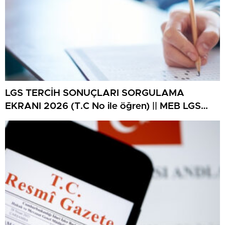
LGS TERCİH SONUÇLARI SORGULAMA
EKRANI 2026 (T.C No ile öğren) || MEB LGS
tercih sonuçları ne vakit açıklanacak, lise
yerleştirme sonuçlarına nereden bakılır? 2026
LGS lise tercih sonuçları sorgulama ekranı
MEB.gov.tr!