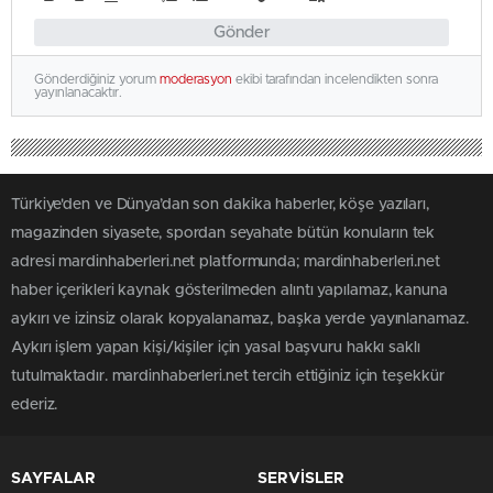
Gönder
Gönderdiğiniz yorum
moderasyon
ekibi tarafından incelendikten sonra
yayınlanacaktır.
Türkiye'den ve Dünya’dan son dakika haberler, köşe yazıları,
magazinden siyasete, spordan seyahate bütün konuların tek
adresi mardinhaberleri.net platformunda; mardinhaberleri.net
haber içerikleri kaynak gösterilmeden alıntı yapılamaz, kanuna
aykırı ve izinsiz olarak kopyalanamaz, başka yerde yayınlanamaz.
Aykırı işlem yapan kişi/kişiler için yasal başvuru hakkı saklı
tutulmaktadır. mardinhaberleri.net tercih ettiğiniz için teşekkür
ederiz.
SAYFALAR
SERVİSLER