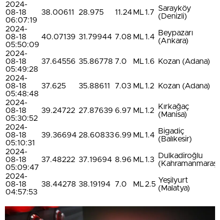
2024-
Sarayköy
08-18
38.00611
28.975
11.24
ML
1.7
(Denizli)
06:07:19
2024-
Beypazarı
08-18
40.07139
31.79944
7.08
ML
1.4
(Ankara)
05:50:09
2024-
08-18
37.64556
35.86778
7.0
ML
1.6
Kozan (Adana)
05:49:28
2024-
08-18
37.625
35.88611
7.03
ML
1.2
Kozan (Adana)
05:48:48
2024-
Kırkağaç
08-18
39.24722
27.87639
6.97
ML
1.2
(Manisa)
05:30:52
2024-
Bigadiç
08-18
39.36694
28.60833
6.99
ML
1.4
(Balıkesir)
05:10:31
2024-
Dulkadiroğlu
08-18
37.48222
37.19694
8.96
ML
1.3
(Kahramanmaraş)
05:09:47
2024-
Yeşilyurt
08-18
38.44278
38.19194
7.0
ML
2.5
(Malatya)
04:57:53