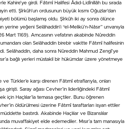
Kahire’ye girdi. Fâtımî Halifesi Âdıd-Lidînillâh bu sırada
tayin etti. Şîrkûh’un ordusunun büyük kısmı Oğuzlar’dan
miyeti bölümü başlamış oldu. Şîrkûh iki ay sonra ölünce
n yerine yeğeni Selâhaddin’i “el-Melikü’n-Nâsır” unvanıyla
 26 Mart 1169). Amcasının vefatının akabinde Nûreddin
mandanı olan Selâhaddin birebir vakitte Fâtımî halifesinin
lendi. Selâhaddin, daha sonra Nûreddin Mahmud Zengî’ye
Mısır’a bağlı yerleri müstakil bir hükümdar üzere yönetmeye
ve Türkler’e karşı direnen Fâtımî etraflarıyla, onları
şa girişti. Saray ağası Cevher’in liderliğindeki Fâtımî
mek için Haçlılar’la temasa geçtiler. Bunu öğrenen
er’in öldürülmesi üzerine Fâtımî taraftarları isyan ettiler
 müddette bastırdı. Akabinde Haçlılar ve Bizanslılar
ısında muvaffakiyet elde edemediler. Mısır’a tam manasıyla