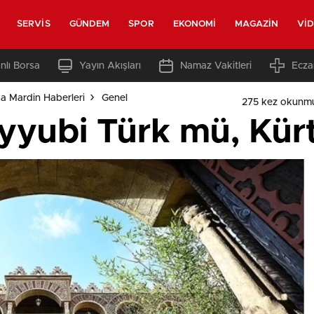
SERVIS
GÜNDEM
SPOR
EKONOMI
MAGAZIN
VI
nlı Borsa
Yayın Akışları
Namaz Vakitleri
Ecza
a Mardin Haberleri
Genel
275 kez okunm
yyubi Türk mü, Kür