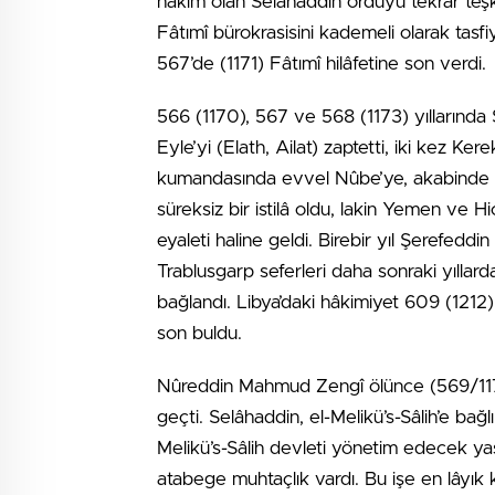
hâkim olan Selâhaddin orduyu tekrar teşki
Fâtımî bürokrasisini kademeli olarak tas
567’de (1171) Fâtımî hilâfetine son verdi.
566 (1170), 567 ve 568 (1173) yıllarında S
Eyle’yi (Elath, Ailat) zaptetti, iki kez K
kumandasında evvel Nûbe’ye, akabinde H
süreksiz bir istilâ oldu, lakin Yemen ve Hi
eyaleti haline geldi. Birebir yıl Şerefed
Trablusgarp seferleri daha sonraki yıllard
bağlandı. Libya’daki hâkimiyet 609 (1212
son buldu.
Nûreddin Mahmud Zengî ölünce (569/1174) 
geçti. Selâhaddin, el-Melikü’s-Sâlih’e bağl
Melikü’s-Sâlih devleti yönetim edecek yaş
atabege muhtaçlık vardı. Bu işe en lâyık ki