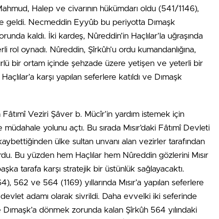
ahmud, Halep ve civarının hükümdarı oldu (541/1146),
ne geldi. Necmeddin Eyyûb bu periyotta Dımaşk
runda kaldı. İki kardeş, Nûreddin’in Haçlılar’la uğraşında
i rol oynadı. Nûreddin, Şîrkûh’u ordu kumandanlığına,
ürlü bir ortam içinde şehzade üzere yetişen ve yeterli bir
açlılar’a karşı yapılan seferlere katıldı ve Dımaşk
n Fâtımî Veziri Şâver b. Mücîr’in yardım istemek için
e müdahale yolunu açtı. Bu sırada Mısır’daki Fâtımî Devleti
nı kaybettiğinden ülke sultan unvanı alan vezirler tarafından
iyordu. Bu yüzden hem Haçlılar hem Nûreddin gözlerini Mısır
başka tarafa karşı stratejik bir üstünlük sağlayacaktı.
, 562 ve 564 (1169) yıllarında Mısır’a yapılan seferlere
evlet adamı olarak sivrildi. Daha evvelki iki seferinde
 Dımaşk’a dönmek zorunda kalan Şîrkûh 564 yılındaki