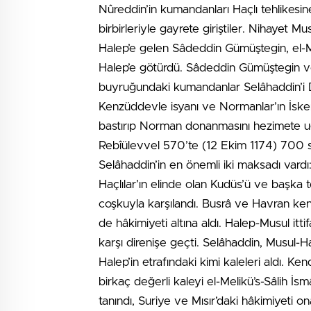
Nûreddin’in kumandanları Haçlı tehlikesine
birbirleriyle gayrete giriştiler. Nihayet M
Halep’e gelen Sâdeddin Gümüştegin, el-Me
Halep’e götürdü. Sâdeddin Gümüştegin v
buyruğundaki kumandanlar Selâhaddin’i Dı
Kenzüddevle isyanı ve Normanlar’ın İsken
bastırıp Norman donanmasını hezimete uğr
Rebîülevvel 570’te (12 Ekim 1174) 700 s
Selâhaddin’in en önemli iki maksadı vard
Haçlılar’ın elinde olan Kudüs’ü ve başka 
coşkuyla karşılandı. Busrâ ve Havran ken
de hâkimiyeti altına aldı. Halep-Musul itti
karşı direnişe geçti. Selâhaddin, Musul-H
Halep’in etrafındaki kimi kaleleri aldı. K
birkaç değerli kaleyi el-Melikü’s-Sâlih İsmâ
tanındı, Suriye ve Mısır’daki hâkimiyeti on