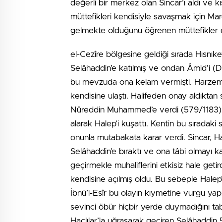
değerli bir merkez olan Sincar’ı aldı ve k
müttefikleri kendisiyle savaşmak için Mar
gelmekte olduğunu öğrenen müttefikler 
el-Cezîre bölgesine geldiği sırada Hısn
Selâhaddin’e katılmış ve ondan Âmid’i (Di
bu mevzuda ona kelam vermişti. Harzem’e 
kendisine ulaştı. Halifeden onay aldıkta
Nûreddin Muhammed’e verdi (579/1183). A
alarak Halep’i kuşattı. Kentin bu sıradaki
onunla mutabakata karar verdi. Sincar, Ha
Selâhaddin’e bıraktı ve ona tâbi olmayı kab
geçirmekle muhaliflerini etkisiz hale geti
kendisine açılmış oldu. Bu sebeple Halep’i
İbnü’l-Esîr bu olayın kıymetine vurgu ya
sevinci öbür hiçbir yerde duymadığını tab
Haçlılar’la uğraşarak geçiren Selâhaddin 5