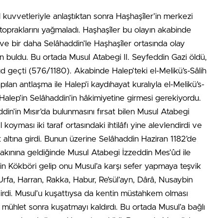
kuvvetleriyle anlaştıktan sonra Haşhaşîler’in merkezi
 topraklarını yağmaladı. Haşhaşîler bu olayın akabinde
e bir daha Selâhaddin’le Haşhaşîler ortasında olay
n buldu. Bu ortada Musul Atabegi II. Seyfeddin Gazi öldü,
 geçti (576/1180). Akabinde Halep’teki el-Melikü’s-Sâlih
pılan antlaşma ile Halep’i kaydıhayat kuralıyla el-Melikü’s-
ce Halep’in Selâhaddin’in hâkimiyetine girmesi gerekiyordu.
addin’in Mısır’da bulunmasını fırsat bilen Musul Atabegi
koyması iki taraf ortasındaki ihtilâfı yine alevlendirdi ve
t altına girdi. Bunun üzerine Selâhaddin Haziran 1182’de
yakınına geldiğinde Musul Atabegi İzzeddin Mes’ûd ile
in Kökböri gelip onu Musul’a karşı sefer yapmaya teşvik
 Urfa, Harran, Rakka, Habur, Re’sül’ayn, Dârâ, Nusaybin
çirdi. Musul’u kuşattıysa da kentin müstahkem olması
ir mühlet sonra kuşatmayı kaldırdı. Bu ortada Musul’a bağlı