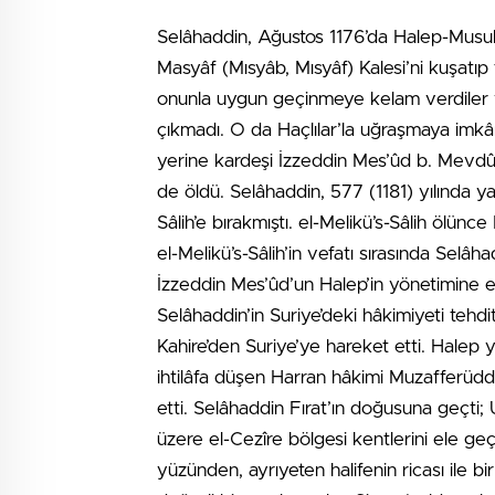
Selâhaddin, Ağustos 1176’da Halep-Musul 
Masyâf (Mısyâb, Mısyâf) Kalesi’ni kuşatıp
onunla uygun geçinmeye kelam verdiler v
çıkmadı. O da Haçlılar’la uğraşmaya imkâ
yerine kardeşi İzzeddin Mes’ûd b. Mevdûd
de öldü. Selâhaddin, 577 (1181) yılında ya
Sâlih’e bırakmıştı. el-Melikü’s-Sâlih ölün
el-Melikü’s-Sâlih’in vefatı sırasında Selâh
İzzeddin Mes’ûd’un Halep’in yönetimine el 
Selâhaddin’in Suriye’deki hâkimiyeti tehdi
Kahire’den Suriye’ye hareket etti. Halep 
ihtilâfa düşen Harran hâkimi Muzafferüdd
etti. Selâhaddin Fırat’ın doğusuna geçti;
üzere el-Cezîre bölgesi kentlerini ele ge
yüzünden, ayrıyeten halifenin ricası ile b