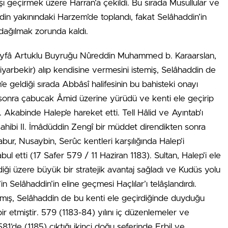
ışı geçirmek üzere Harran’a çekildi. Bu sırada Musullular ve
din yakınındaki Harzem’de toplandı, fakat Selâhaddin’in
dağılmak zorunda kaldı.
ıkeyfâ Artuklu Buyruğu Nûreddin Muhammed b. Karaarslan,
yarbekir) alıp kendisine vermesini istemiş, Selâhaddin de
geldiği sırada Abbâsî halifesinin bu bahisteki onayı
n sonra çabucak Âmid üzerine yürüdü ve kenti ele geçirip
kabinde Halep’e hareket etti. Tell Hâlid ve Ayıntab’ı
 sahibi II. İmâdüddin Zengî bir müddet direndikten sonra
bur, Nusaybin, Serûc kentleri karşılığında Halep’i
ul etti (17 Safer 579 / 11 Haziran 1183). Sultan, Halep’i ele
rdiği üzere büyük bir stratejik avantaj sağladı ve Kudüs yolu
n Selâhaddin’in eline geçmesi Haçlılar’ı telâşlandırdı.
pmış, Selâhaddin de bu kenti ele geçirdiğinde duyduğu
ir etmiştir. 579 (1183-84) yılını iç düzenlemeler ve
81’de (1185) çıktığı ikinci doğu seferinde Erbil ve