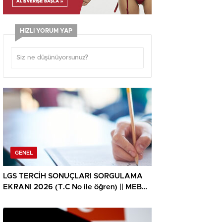
HIZLI YORUM YAP
GENEL
LGS TERCİH SONUÇLARI SORGULAMA
EKRANI 2026 (T.C No ile öğren) || MEB
LGS tercih sonuçları ne vakit açıklanacak,
lise yerleştirme sonuçlarına nereden
bakılır? 2026 LGS lise tercih sonuçları