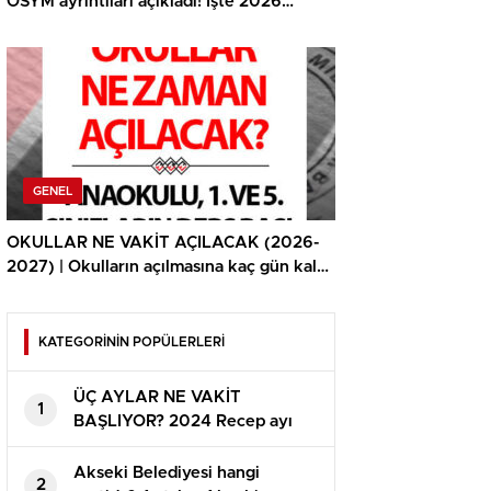
ÖSYM ayrıntıları açıkladı! İşte 2026
ALES/2 sınavı başlangıç ve bitiş saati
GENEL
OKULLAR NE VAKİT AÇILACAK (2026-
2027) | Okulların açılmasına kaç gün kaldı,
yaz tatili ne vakit bitecek? Ara tatil ne
vakit?
KATEGORİNİN POPÜLERLERİ
ÜÇ AYLAR NE VAKİT
1
BAŞLIYOR? 2024 Recep ayı
hangi gün başlayacak? Diyanet
takvimi aşikâr oldu: İşte Receb,
Akseki Belediyesi hangi
2