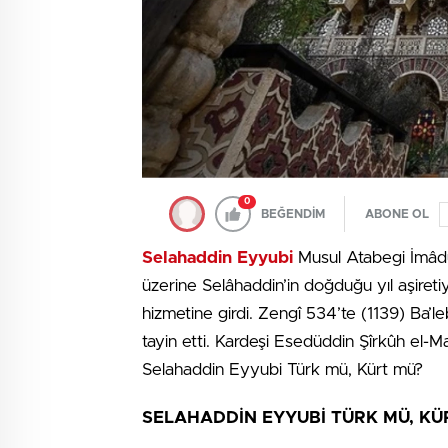
0
BEĞENDİM
ABONE OL
Selahaddin Eyyubi
Musul Atabegi İmâdü
üzerine Selâhaddin’in doğduğu yıl aşiretiyl
hizmetine girdi. Zengî 534’te (1139) Ba’l
tayin etti. Kardeşi Esedüddin Şîrkûh el-Ma
Selahaddin Eyyubi Türk mü, Kürt mü?
SELAHADDİN EYYUBİ TÜRK MÜ, KÜ