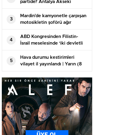
Şaban ve Ramazan ayları
partide? Antalya Akseki
başlangıç tarihi
Belediye Lideri kimdir? 2019
Akseki lokal seçim sonuçları…
Mardin’de kamyonetle çarpışan
3
motosikletin şoförü ağır
yaralandı
ABD Kongresinden Filistin-
4
İsrail meselesinde ‘iki devletli
çözüme’ destek
Hava durumu kestirimleri
5
vilayet il yayınlandı | Yarın (8
Kasım) hava nasıl olacak?
Çarşamba günü yağmur var mı?
Meteoroloji’den İstanbul’a
uyarı!