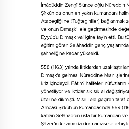
İmâdüddin Zengî ölünce oğlu Nûreddin M
Şîrkûh da onun en yakın kumandanı hali
Atabegliği’ne (Tuğteginliler) bağlanmak zo
ve onun Dımaşk’ı ele geçirmesinde değerl
Eyyûb’u Dımaşk valiliğine tayin etti. Bu t
eğitim gören Selâhaddin genç yaşlarında H
şahneliğine kadar yükseldi.
558 (1163) yılında iktidardan uzaklaştırıla
Dımaşk’a gelmesi Nûreddin’e Mısır işlerin
kriz içindeydi. Fâtımî halifeleri nüfuzları
yönetiliyor ve iktidar sık sık el değiştir
üzerine dikmişti. Mısır’ı ele geçiren taraf 
Amcası Şîrkûh’un kumandasında 559 (1164)
katılan Selâhaddin usta bir kumandan ve d
Şâver’in kelamında durmaması sebebiyle