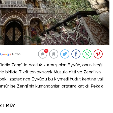
0
News
ddin Zengî ile dostluk kurmuş olan Eyyûb, onun isteği
e birlikte Tikrît’ten ayrılarak Musul’a gitti ve Zengî’nin
ebek’i zaptedince Eyyûb’u bu kıymetli hudut kentine vali
nsûr ise Zengî’nin kumandanları ortasına katıldı. Pekala,
RT MÜ?