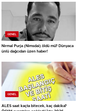
biyografisi ve hayatı!
GENEL
Nirmal Purja (Nimsdai) öldü mü? Dünyaca
ünlü dağcıdan üzen haber!
GENEL
ALES saat kaçta bitecek, kaç dakika?