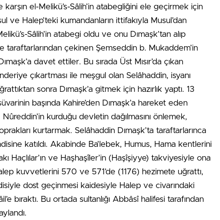
 karşın el-Melikü’s-Sâlih’in atabegliğini ele geçirmek için
usul ve Halep’teki kumandanların ittifakıyla Musul’dan
likü’s-Sâlih’in atabegi oldu ve onu Dımaşk’tan alıp
e taraftarlarından çekinen Şemseddin b. Mukaddem’in
maşk’a davet ettiler. Bu sırada Üst Mısır’da çıkan
deriye çıkartması ile meşgul olan Selâhaddin, isyanı
attıktan sonra Dımaşk’a gitmek için hazırlık yaptı. 13
üvarinin başında Kahire’den Dımaşk’a hareket eden
ı: Nûreddin’in kurduğu devletin dağılmasını önlemek,
toprakları kurtarmak. Selâhaddin Dımaşk’ta taraftarlarınca
disine katıldı. Akabinde Ba’lebek, Humus, Hama kentlerini
fakı Haçlılar’ın ve Haşhaşîler’in (Haşîşiyye) takviyesiyle ona
alep kuvvetlerini 570 ve 571’de (1176) hezimete uğrattı,
endisiyle dost geçinmesi kaidesiyle Halep ve civarındaki
il’e bıraktı. Bu ortada sultanlığı Abbâsî halifesi tarafından
aylandı.