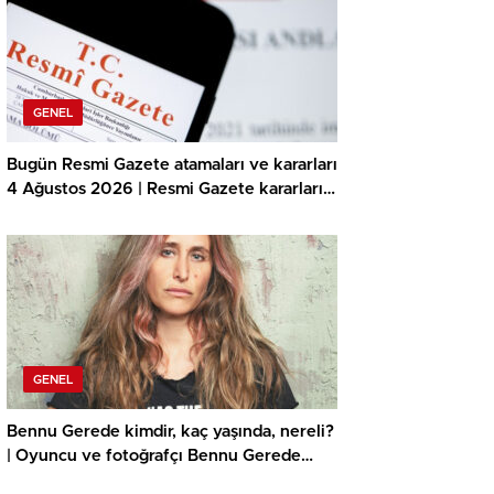
sorgulama ekranı MEB.gov.tr!
GENEL
Bugün Resmi Gazete atamaları ve kararları
4 Ağustos 2026 | Resmi Gazete kararları
neler? İçişleri Bakanlığı Jandarma ve Sahil
Güvenlik Akademisi akademik işçi alımı
duyurusu yayınlandı!
GENEL
Bennu Gerede kimdir, kaç yaşında, nereli?
| Oyuncu ve fotoğrafçı Bennu Gerede
gözaltına mı alındı? İşte Bennu Gerede’nin