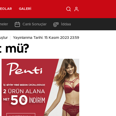
DEOLAR
GALERI
neler
Canlı Sonuçlar
İddaa
uştur
Yayınlanma Tarihi: 15 Kasım 2023 23:59
t mü?