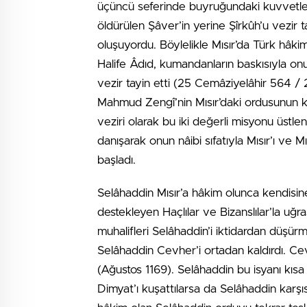
üçüncü seferinde buyruğundaki kuvvetlerle 
öldürülen Şâver’in yerine Şîrkûh’u vezir 
oluşuyordu. Böylelikle Mısır’da Türk hâki
Halife Âdıd, kumandanların baskısıyla onu
vezir tayin etti (25 Cemâziyelâhir 564 /
Mahmud Zengî’nin Mısır’daki ordusunun ku
veziri olarak bu iki değerli misyonu üst
danışarak onun nâibi sıfatıyla Mısır’ı ve 
başladı.
Selâhaddin Mısır’a hâkim olunca kendisine 
destekleyen Haçlılar ve Bizanslılar’la uğra
muhalifleri Selâhaddin’i iktidardan düşür
Selâhaddin Cevher’i ortadan kaldırdı. Cevh
(Ağustos 1169). Selâhaddin bu isyanı kısa
Dimyat’ı kuşattılarsa da Selâhaddin karş