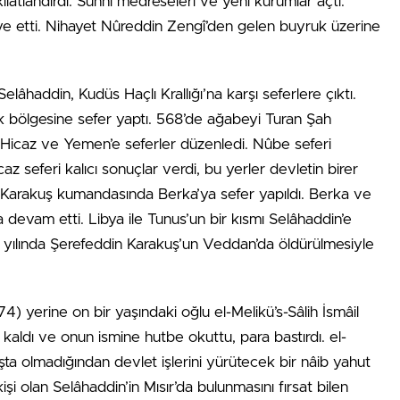
lâtlandırdı. Sünnî medreseleri ve yeni kurumlar açtı.
fiye etti. Nihayet Nûreddin Zengî’den gelen buyruk üzerine
elâhaddin, Kudüs Haçlı Krallığı’na karşı seferlere çıktı.
erek bölgesine sefer yaptı. 568’de ağabeyi Turan Şah
icaz ve Yemen’e seferler düzenledi. Nûbe seferi
caz seferi kalıcı sonuçlar verdi, bu yerler devletin birer
din Karakuş kumandasında Berka’ya sefer yapıldı. Berka ve
a devam etti. Libya ile Tunus’un bir kısmı Selâhaddin’e
) yılında Şerefeddin Karakuş’un Veddan’da öldürülmesiyle
yerine on bir yaşındaki oğlu el-Melikü’s-Sâlih İsmâil
ı kaldı ve onun ismine hutbe okuttu, para bastırdı. el-
ta olmadığından devlet işlerini yürütecek bir nâib yahut
şi olan Selâhaddin’in Mısır’da bulunmasını fırsat bilen