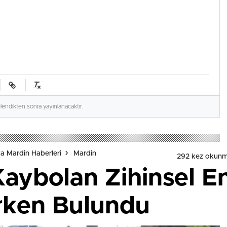
elendikten sonra yayınlanacaktır.
a Mardin Haberleri
Mardin
292 kez okunm
aybolan Zihinsel En
rken Bulundu