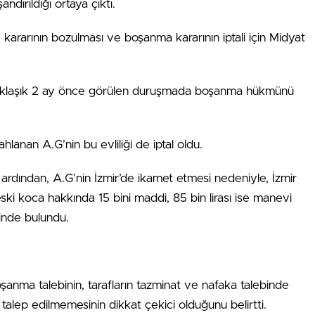
ırıldığı ortaya çıktı.
rarının bozulması ve boşanma kararının iptali için Midyat
yaklaşık 2 ay önce görülen duruşmada boşanma hükmünü
lanan A.G’nin bu evliliği de iptal oldu.
ardından, A.G’nin İzmir’de ikamet etmesi nedeniyle, İzmir
i koca hakkında 15 bini maddi, 85 bin lirası ise manevi
binde bulundu.
oşanma talebinin, tarafların tazminat ve nafaka talebinde
alep edilmemesinin dikkat çekici olduğunu belirtti.