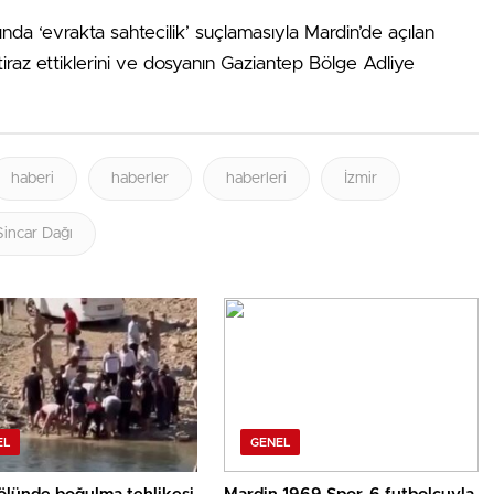
nda ‘evrakta sahtecilik’ suçlamasıyla Mardin’de açılan
itiraz ettiklerini ve dosyanın Gaziantep Bölge Adliye
haberi
haberler
haberleri
İzmir
Sincar Dağı
EL
GENEL