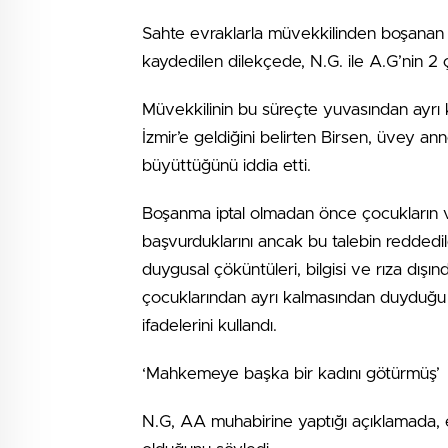
Sahte evraklarla müvekkilinden boşanan 
kaydedilen dilekçede, N.G. ile A.G’nin 2 
Müvekkilinin bu süreçte yuvasından ayrı ka
İzmir’e geldiğini belirten Birsen, üvey a
büyüttüğünü iddia etti.
Boşanma iptal olmadan önce çocukların vel
başvurduklarını ancak bu talebin reddedil
duygusal çöküntüleri, bilgisi ve rıza dışın
çocuklarından ayrı kalmasından duyduğu üz
ifadelerini kullandı.
‘Mahkemeye başka bir kadını götürmüş’
N.G, AA muhabirine yaptığı açıklamada, eşi