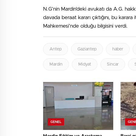
N.G’nin Mardin’deki avukatı da A.G. hakkı
davada beraat kararı çıktığını, bu karara 
Mahkemesi’nde olduğu bilgisini verdi.
Antep
Gaziantep
haber
Mardin
Midyat
Sincar
GENEL
GEN