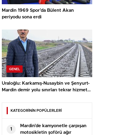
Mardin 1969 Spor’da Bülent Akan
periyodu sona erdi
GENEL
Uraloğlu: Karkamış-Nusaybin ve Şenyurt-
Mardin demir yolu sınırları tekrar hizmete
açıldı
KATEGORİNİN POPÜLERLERİ
Mardin’de kamyonetle çarpışan
1
motosikletin şoförü ağır