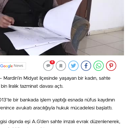
0
News
din’in Midyat ilçesinde yaşayan bir kadın, sahte
in liralık tazminat davası açtı.
013’te bir bankada işlem yaptığı esnada nüfus kaydının
renince avukatı aracılığıyla hukuk mücadelesi başlattı.
lgisi dışında eşi A.G’den sahte imzalı evrak düzenlenerek,