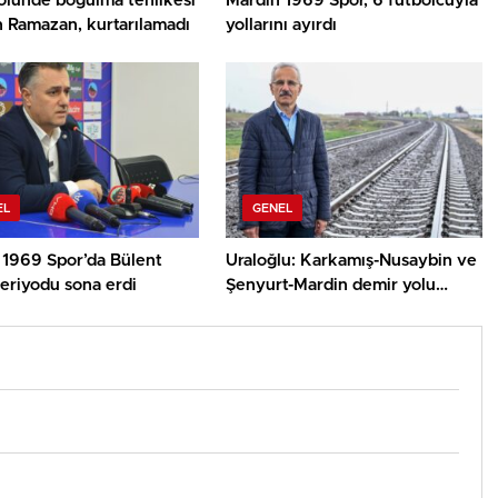
ölünde boğulma tehlikesi
Mardin 1969 Spor, 6 futbolcuyla
n Ramazan, kurtarılamadı
yollarını ayırdı
EL
GENEL
 1969 Spor’da Bülent
Uraloğlu: Karkamış-Nusaybin ve
eriyodu sona erdi
Şenyurt-Mardin demir yolu
sınırları tekrar hizmete açıldı