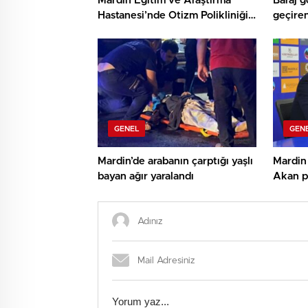
Mardin Eğitim ve Araştırma
Baraj g
Hastanesi’nde Otizm Polikliniği
geçire
Hizmete Açıldı
GENEL
GEN
Mardin’de arabanın çarptığı yaşlı
Mardin
bayan ağır yaralandı
Akan p