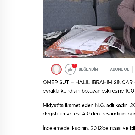
0
BEĞENDİM
ABONE OL
ÖMER SÜT – HALİL İBRAHİM SİNCAR – Mar
evrakla kendisini boşayan eski eşine 100 b
Midyat’ta ikamet eden N.G. adlı kadın, 2
değiştiğini ve eşi A.G’den boşandığını öğ
İncelemede, kadının, 2012’de rızası ve bi