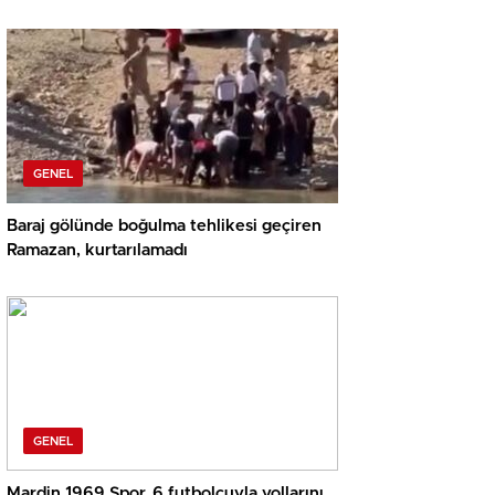
GENEL
Baraj gölünde boğulma tehlikesi geçiren
Ramazan, kurtarılamadı
GENEL
Mardin 1969 Spor, 6 futbolcuyla yollarını