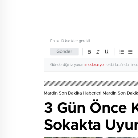
En az 10 karakter gerekli
Gönder
Gönderdiğiniz yorum
moderasyon
ekibi tarafından inc
Mardin Son Dakika Haberleri Mardin Son Dakik
3 Gün Önce K
Sokakta Uyu