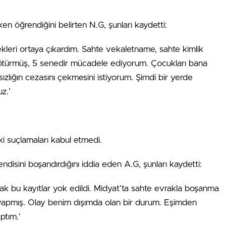
ken öğrendiğini belirten N.G, şunları kaydetti:
kleri ortaya çıkardım. Sahte vekaletname, sahte kimlik
ötürmüş, 5 senedir mücadele ediyorum. Çocukları bana
ızlığın cezasını çekmesini istiyorum. Şimdi bir yerde
z.’
ki suçlamaları kabul etmedi.
ndisini boşandırdığını iddia eden A.G, şunları kaydetti:
cak bu kayıtlar yok edildi. Midyat’ta sahte evrakla boşanma
yapmış. Olay benim dışımda olan bir durum. Eşimden
ptım.’