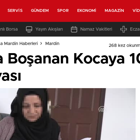
SERVIS
GÜNDEM
SPOR
EKONOMI
MAGAZIN
VI
nlı Borsa
Yayın Akışları
Namaz Vakitleri
Ecza
a Mardin Haberleri
Mardin
268 kez okunm
a Boşanan Kocaya 10
ası