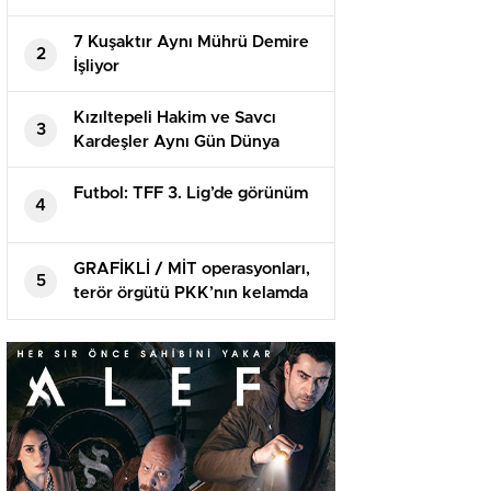
yaralandı
7 Kuşaktır Aynı Mührü Demire
2
İşliyor
Kızıltepeli Hakim ve Savcı
3
Kardeşler Aynı Gün Dünya
Evine Girdi
Futbol: TFF 3. Lig’de görünüm
4
GRAFİKLİ / MİT operasyonları,
5
terör örgütü PKK’nın kelamda
sorumlularını maksat aldı